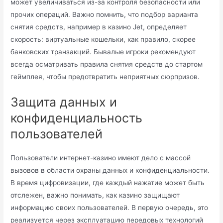
может увеличиваться из-за контроля безопасности или
прочих операций. Важно помнить, что подбор варианта
снятия средств, например в казино Jet, определяет
скорость: виртуальные кошельки, как правило, скорее
банковских транзакций. Бывалые игроки рекомендуют
всегда осматривать правила снятия средств до стартом
геймплея, чтобы предотвратить неприятных сюрпризов.
Защита данных и
конфиденциальность
пользователей
Пользователи интернет-казино имеют дело с массой
вызовов в области охраны данных и конфиденциальности.
В время цифровизации, где каждый нажатие может быть
отслежен, важно понимать, как казино защищают
информацию своих пользователей. В первую очередь, это
реализуется через эксплуатацию передовых технологий