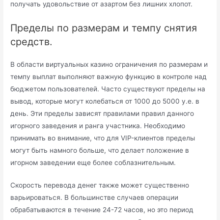
получать удовольствие от азартом без лишних хлопот.
Пределы по размерам и темпу снятия
средств.
В области виртуальных казино ограничения по размерам и
темпу выплат выполняют важную функцию в контроле над
бюджетом пользователей. Часто существуют пределы на
вывод, которые могут колебаться от 1000 до 5000 у.е. в
день. Эти пределы зависят правилами правил данного
игорного заведения и ранга участника. Необходимо
принимать во внимание, что для VIP-клиентов пределы
могут быть намного больше, что делает положение в
игорном заведении еще более соблазнительным.
Скорость перевода денег также может существенно
варьироваться. В большинстве случаев операции
обрабатываются в течение 24-72 часов, но это период