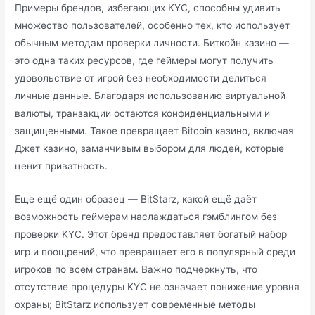
Примеры брендов, избегающих KYC, способны удивить
множество пользователей, особенно тех, кто использует
обычным методам проверки личности. Биткойн казино —
это одна таких ресурсов, где геймеры могут получить
удовольствие от игрой без необходимости делиться
личные данные. Благодаря использованию виртуальной
валюты, транзакции остаются конфиденциальными и
защищенными. Такое превращает Bitcoin казино, включая
Джет казино, заманчивым выбором для людей, которые
ценит приватность.
Еще ещё один образец — BitStarz, какой ещё даёт
возможность геймерам наслаждаться гэмблингом без
проверки KYC. Этот бренд предоставляет богатый набор
игр и поощрений, что превращает его в популярный среди
игроков по всем странам. Важно подчеркнуть, что
отсутствие процедуры KYC не означает понижение уровня
охраны; BitStarz использует современные методы