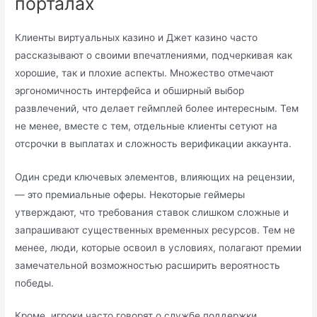
порталах
Клиенты виртуальных казино и Джет казино часто
рассказывают о своими впечатлениями, подчеркивая как
хорошие, так и плохие аспекты. Множество отмечают
эргономичность интерфейса и обширный выбор
развлечений, что делает геймплей более интересным. Тем
не менее, вместе с тем, отдельные клиенты сетуют на
отсрочки в выплатах и сложность верификации аккаунта.
Один среди ключевых элементов, влияющих на рецензии,
— это премиальные оферы. Некоторые геймеры
утверждают, что требования ставок слишком сложные и
запрашивают существенных временных ресурсов. Тем не
менее, люди, которые освоил в условиях, полагают премии
замечательной возможностью расширить вероятность
победы.
Кроме, игроки часто говорят о службе поддержки.