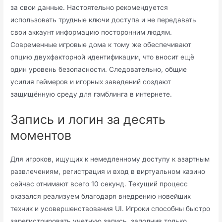
за свои данные. Настоятельно рекомендуется
использовать трудные ключи доступа и не передавать
свои аккаунт информацию посторонним людям.
Современные игровые дома к тому же обеспечивают
опцию двухфакторной идентификации, что вносит ещё
один уровень безопасности. Следовательно, общие
усилия геймеров и игорных заведений создают
защищённую среду для гэмблинга в интернете.
Запись и логин за десять
моментов
Для игроков, ищущих к немедленному доступу к азартным
развлечениям, регистрация и вход в виртуальном казино
сейчас отнимают всего 10 секунд. Текущий процесс
оказался реализуем благодаря внедрению новейших
техник и усовершенствования UI. Игроки способны быстро
зарегистрировать учетную запись, заполнив только