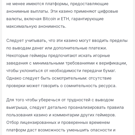
не менее имеются платформы, предоставляющие
анонимные выплаты. Эти казино применяют цифровые
валюты, включая Bitcoin и ETH, гарантирующие
максимальную анонимность.
Следует учитывать, что эти казино могут вводить пределы
по выводам денег или дополнительные платежи.
Некоторые геймеры предпочитают искать игорные
заведения с минимальными требованиями к верификации,
чтобы уклониться от необходимости передачи бумаг.
Однако следует быть осмотрительным: отсутствие
проверки может говорить о сомнительность ресурса.
Для того чтобы уберечься от трудностей с выводом
выигрыша, следует детально проанализировать правила
пользования казино и комментарии других геймеров.
Отбор лицензированных и проверенных временем
платформ даст возможность уменьшить опасности и