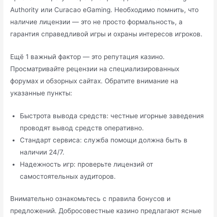
Authority или Curacao eGaming. Необходимо помнить, что
наличие лицензии — это не просто формальность, а
гарантия справедливой игры и охраны интересов игроков.
Ещё 1 важный фактор — это репутация казино.
Просматривайте рецензии на специализированных
форумах и обзорных сайтах. Обратите внимание на
указанные пункты:
Быстрота вывода средств: честные игорные заведения
проводят вывод средств оперативно.
Стандарт сервиса: служба помощи должна быть в
наличии 24/7.
Надежность игр: проверьте лицензий от
самостоятельных аудиторов.
Внимательно ознакомьтесь с правила бонусов и
предложений. Добросовестные казино предлагают ясные