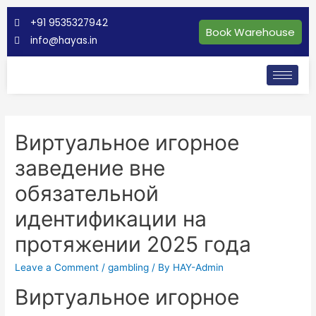
+91 9535327942
Book Warehouse
info@hayas.in
Виртуальное игорное
заведение вне
обязательной
идентификации на
протяжении 2025 года
Leave a Comment
/
gambling
/ By
HAY-Admin
Виртуальное игорное