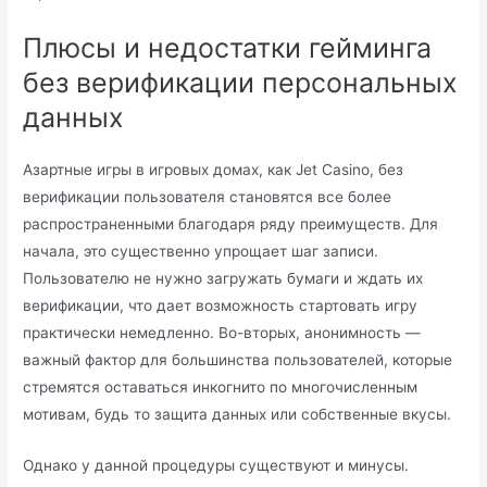
Плюсы и недостатки гейминга
без верификации персональных
данных
Азартные игры в игровых домах, как Jet Casino, без
верификации пользователя становятся все более
распространенными благодаря ряду преимуществ. Для
начала, это существенно упрощает шаг записи.
Пользователю не нужно загружать бумаги и ждать их
верификации, что дает возможность стартовать игру
практически немедленно. Во-вторых, анонимность —
важный фактор для большинства пользователей, которые
стремятся оставаться инкогнито по многочисленным
мотивам, будь то защита данных или собственные вкусы.
Однако у данной процедуры существуют и минусы.