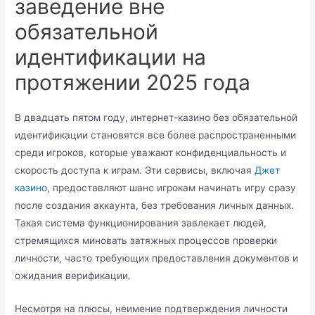
заведение вне
обязательной
идентификации на
протяжении 2025 года
В двадцать пятом году, интернет-казино без обязательной
идентификации становятся все более распространенными
среди игроков, которые уважают конфиденциальность и
скорость доступа к играм. Эти сервисы, включая
Джет
казино
, предоставляют шанс игрокам начинать игру сразу
после создания аккаунта, без требования личных данных.
Такая система функционирования завлекает людей,
стремящихся миновать затяжных процессов проверки
личности, часто требующих предоставления документов и
ожидания верификации.
Несмотря на плюсы, неимение подтверждения личности