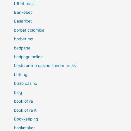
b1bet brazil
Bankobet
Basaribet
bbrbet colombia
bbrbet mx
bedpage
bedpage.online
beste online casino zonder cruks
betting
bizzo casino
blog
book of ra
book of ra it
Bookkeeping
bookmaker