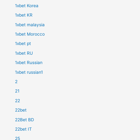
1xbet Korea
1xbet KR
1xbet malaysia
1xbet Morocco
1xbet pt
1xbet RU
1xbet Russian
1xbet russian1
2
21
22
22bet
22Bet BD
22bet IT
25