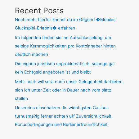
Recent Posts
Noch mehr hierfur kannst du im Gegend �Mobiles
Gluckspiel-Erlebnis� erfahren
Im folgenden finden sie ‘ne Aufschlusselung, um
selbige Kernmoglichkeiten pro Kontoinhaber hinten
deutlich machen
Die eignen juristisch unproblematisch, solange gar
kein Echtgeld angeboten ist und bleibt
Mehr noch will sera noch unser Gelegenheit darbieten,
sich ich unter Zeit oder in Dauer nach vom platz
stellen
Unsereins einschatzen die wichtigsten Casinos
turnusma?ig ferner achten uff Zuversichtlichkeit,
Bonusbedingungen und Bedienerfreundlichkeit