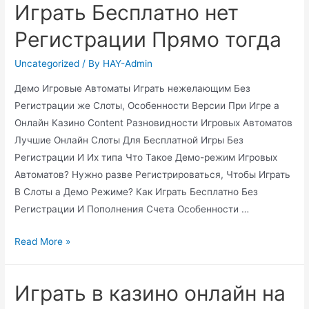
Играть Бесплатно нет
Регистрации Прямо тогда
Uncategorized
/ By
HAY-Admin
Демо Игровые Автоматы Играть нежелающим Без
Регистрации же Слоты, Особенности Версии При Игре а
Онлайн Казино Content Разновидности Игровых Автоматов
Лучшие Онлайн Слоты Для Бесплатной Игры Без
Регистрации И Их типа Что Такое Демо-режим Игровых
Автоматов? Нужно разве Регистрироваться, Чтобы Играть
В Слоты а Демо Режиме? Как Играть Бесплатно Без
Регистрации И Пополнения Счета Особенности …
Read More »
Играть в казино онлайн на