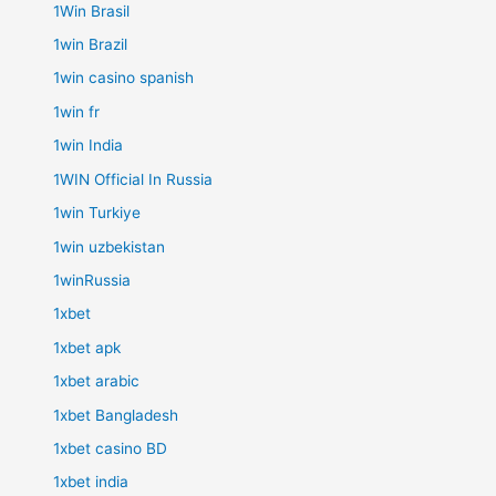
1Win Brasil
1win Brazil
1win casino spanish
1win fr
1win India
1WIN Official In Russia
1win Turkiye
1win uzbekistan
1winRussia
1xbet
1xbet apk
1xbet arabic
1xbet Bangladesh
1xbet casino BD
1xbet india