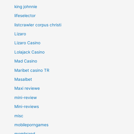
king johnnie
lifeselector
listcrawler corpus christi
Lizaro
Lizaro Casino
Lolajack Casino
Mad Casino
Maribet casino TR
Masalbet
Maxi reviewe
mini-review
Mini-reviews
misc
mobileporngames
mombrand