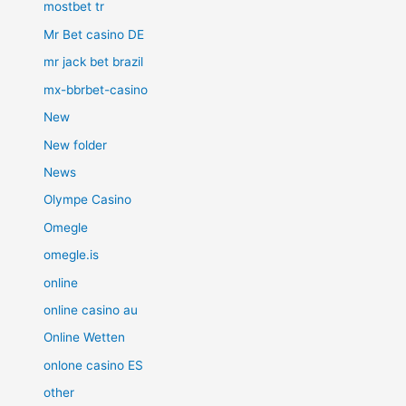
mostbet tr
Mr Bet casino DE
mr jack bet brazil
mx-bbrbet-casino
New
New folder
News
Olympe Casino
Omegle
omegle.is
online
online casino au
Online Wetten
onlone casino ES
other