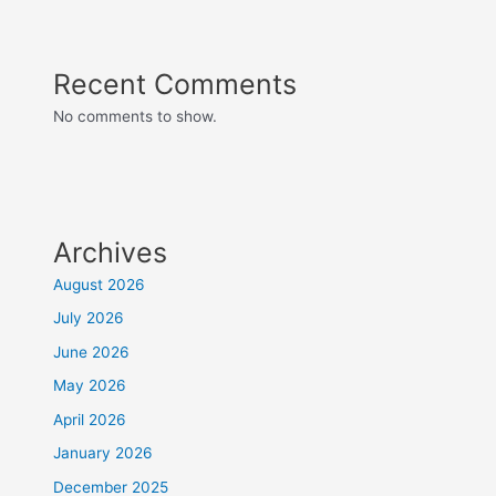
Recent Comments
No comments to show.
Archives
August 2026
July 2026
June 2026
May 2026
April 2026
January 2026
December 2025