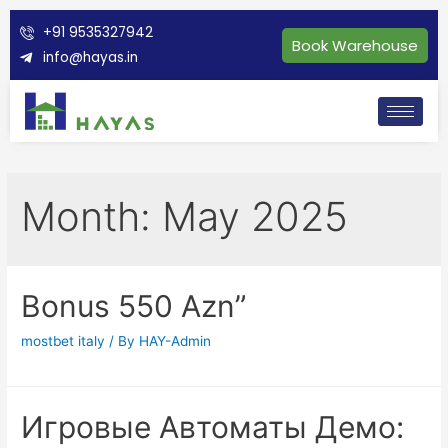
+91 9535327942
Book Warehouse
info@hayas.in
Month:
May 2025
Bonus 550 Azn”
mostbet italy
/ By
HAY-Admin
Игровые Автоматы Демо: