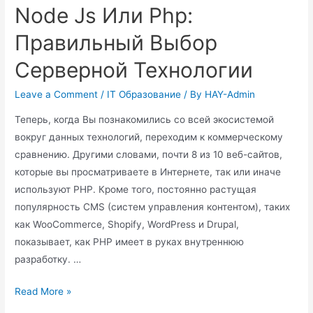
Node Js Или Php:
Правильный Выбор
Серверной Технологии
Leave a Comment
/
IT Образование
/ By
HAY-Admin
Теперь, когда Вы познакомились со всей экосистемой
вокруг данных технологий, переходим к коммерческому
сравнению. Другими словами, почти 8 из 10 веб-сайтов,
которые вы просматриваете в Интернете, так или иначе
используют PHP. Кроме того, постоянно растущая
популярность CMS (систем управления контентом), таких
как WooCommerce, Shopify, WordPress и Drupal,
показывает, как PHP имеет в руках внутреннюю
разработку. …
Read More »