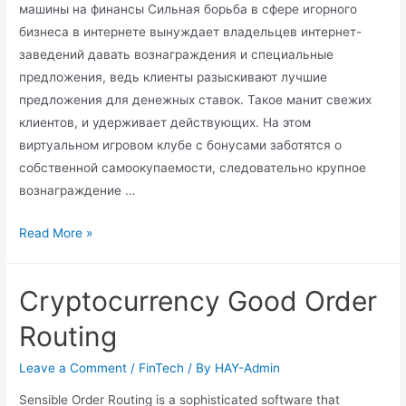
машины на финансы Сильная борьба в сфере игорного
бизнеса в интернете вынуждает владельцев интернет-
заведений давать вознаграждения и специальные
предложения, ведь клиенты разыскивают лучшие
предложения для денежных ставок. Такое манит свежих
клиентов, и удерживает действующих. На этом
виртуальном игровом клубе с бонусами заботятся о
собственной самоокупаемости, следовательно крупное
вознаграждение …
Read More »
Cryptocurrency Good Order
Routing
Leave a Comment
/
FinTech
/ By
HAY-Admin
Sensible Order Routing is a sophisticated software that