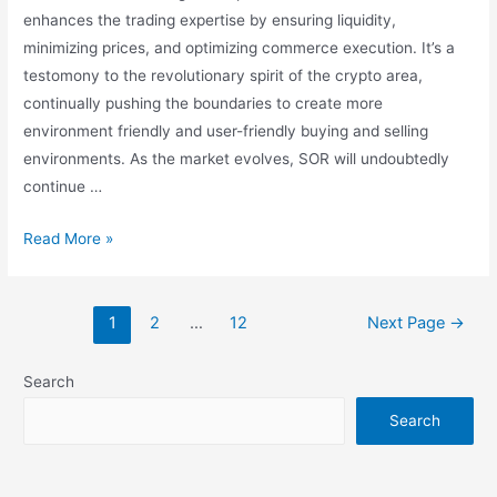
enhances the trading expertise by ensuring liquidity,
minimizing prices, and optimizing commerce execution. It’s a
testomony to the revolutionary spirit of the crypto area,
continually pushing the boundaries to create more
environment friendly and user-friendly buying and selling
environments. As the market evolves, SOR will undoubtedly
continue …
Read More »
1
2
…
12
Next Page
→
Search
Search