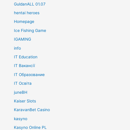
GuldanALL 01.07
hentai heroes
Homepage
Ice Fishing Game
IGAMING
info
IT Education
IT Вакансії
IT Образование
IT Освіта
juneBH
Kaiser Slots
KaravanBet Casino
kasyno
Kasyno Online PL