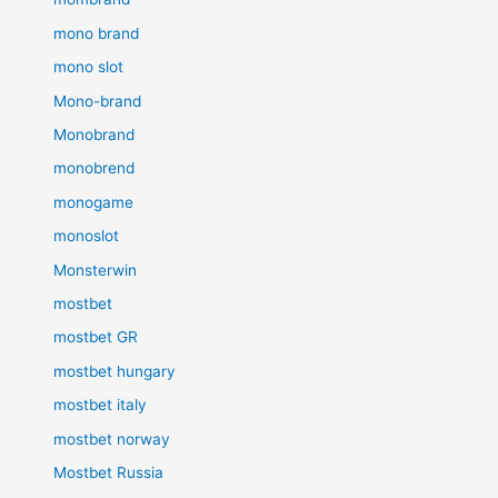
mono brand
mono slot
Mono-brand
Monobrand
monobrend
monogame
monoslot
Monsterwin
mostbet
mostbet GR
mostbet hungary
mostbet italy
mostbet norway
Mostbet Russia