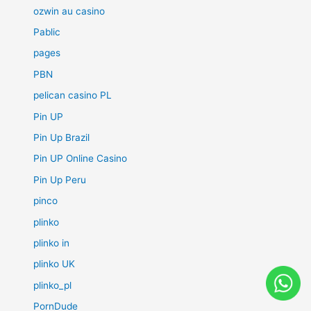
ozwin au casino
Pablic
pages
PBN
pelican casino PL
Pin UP
Pin Up Brazil
Pin UP Online Casino
Pin Up Peru
pinco
plinko
plinko in
plinko UK
plinko_pl
PornDude