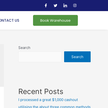
ONTACT US
Book Warehouse
Search
Search
Recent Posts
I processed a great $1,000 cashout
utilising the about three common methods