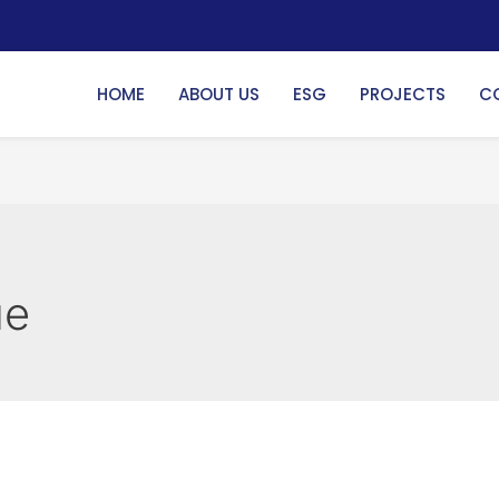
HOME
ABOUT US
ESG
PROJECTS
C
ие