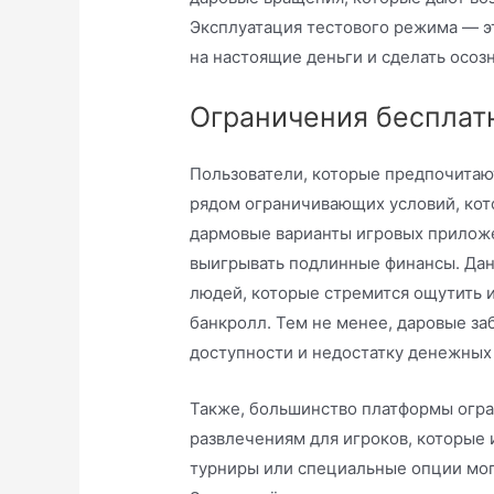
Эксплуатация тестового режима — эт
на настоящие деньги и сделать осоз
Ограничения бесплат
Пользователи, которые предпочитаю
рядом ограничивающих условий, кото
дармовые варианты игровых приложе
выигрывать подлинные финансы. Да
людей, которые стремится ощутить и
банкролл. Тем не менее, даровые з
доступности и недостатку денежных 
Также, большинство платформы огра
развлечениям для игроков, которые 
турниры или специальные опции могу