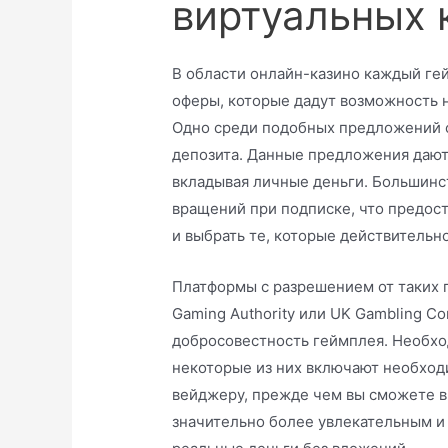
виртуальных 
В области онлайн-казино каждый ге
оферы, которые дадут возможность н
Одно среди подобных предложений с
депозита. Данные предложения дают
вкладывая личные деньги. Большинс
вращений при подписке, что предост
и выбрать те, которые действительно
Платформы с разрешением от таких п
Gaming Authority или UK Gambling C
добросовестность геймплея. Необхо
некоторые из них включают необхо
вейджеру, прежде чем вы сможете в
значительно более увлекательным и