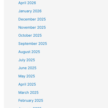
April 2026
January 2026
December 2025
November 2025
October 2025
September 2025
August 2025
July 2025
June 2025
May 2025
April 2025
March 2025
February 2025