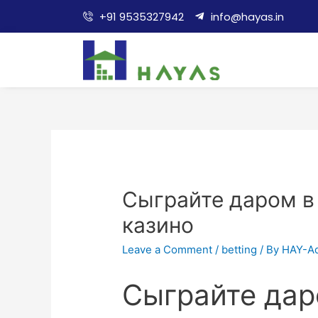
+91 9535327942
info@hayas.in
Сыграйте даром в
казино
Leave a Comment
/
betting
/ By
HAY-A
Сыграйте дар