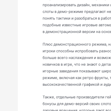
проанализировать дизайн, механики
слоты в демо-режиме предлагают не
понять тактики и разобраться в раб
подобные известные игровые автомат
в демонстрационной версии на осно
Плюс демонстрационного режима, нап
игроки способны испробовать разноо
больше всего наслаждения и возмож
новичков в игре, что не знают о де
игорные заведения показывают широ
режиме, включая как ретро фрукты, 
высококачественной графикой и ауд
Также, отдельные производители ге
бонусы для демо-версий своих слот
даровые вращения, которые дают во