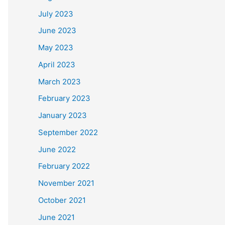
July 2023
June 2023
May 2023
April 2023
March 2023
February 2023
January 2023
September 2022
June 2022
February 2022
November 2021
October 2021
June 2021