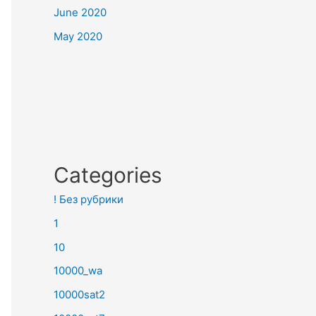
June 2020
May 2020
Categories
! Без рубрики
1
10
10000_wa
10000sat2