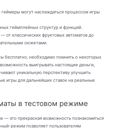
— геймеры могут наслаждаться процессом игры
ных геймплейных структур и функций.
 — от классических фруктовых автоматов до
кательными сюжетами.
оты бесплатно, необходимо помнить о некоторых
 возможность выигрывать настоящие деньги,
ечивают уникальную перспективу улучшить
ые игры для дальнейших ставок на реальные
маты в тестовом режиме
е — это прекрасная возможность познакомиться
обный-режим позволяет пользователям