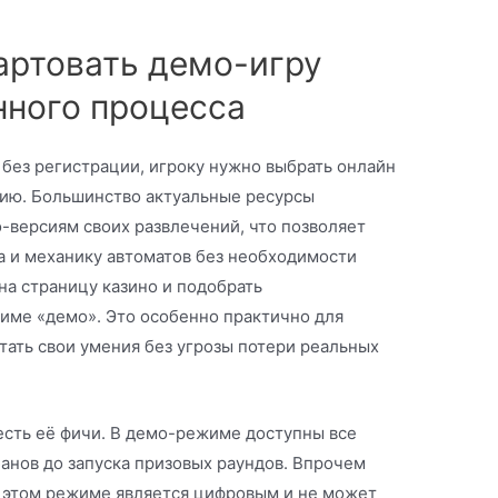
артовать демо-игру
нного процесса
 без регистрации, игроку нужно выбрать онлайн
ию. Большинство актуальные ресурсы
-версиям своих развлечений, что позволяет
а и механику автоматов без необходимости
 на страницу казино и подобрать
име «демо». Это особенно практично для
ытать свои умения без угрозы потери реальных
есть её фичи. В демо-режиме доступны все
банов до запуска призовых раундов. Впрочем
в этом режиме является цифровым и не может