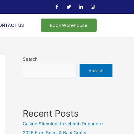
ONTACT US
Book Warehouse
Search
Search
Recent Posts
Casino Stimulent In schimb Depunere
2026 Free Spins & Bani Gratis