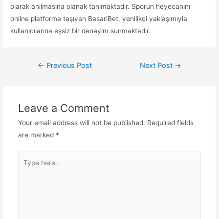
olarak anılmasına olanak tanımaktadır. Sporun heyecanını
online platforma taşıyan BasariBet, yenilikçi yaklaşımıyla
kullanıcılarına eşsiz bir deneyim sunmaktadır.
←
Previous Post
Next Post
→
Leave a Comment
Your email address will not be published.
Required fields
are marked
*