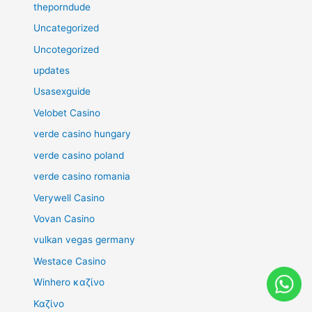
theporndude
Uncategorized
Uncotegorized
updates
Usasexguide
Velobet Casino
verde casino hungary
verde casino poland
verde casino romania
Verywell Casino
Vovan Casino
vulkan vegas germany
Westace Casino
Winhero καζίνο
Καζίνο