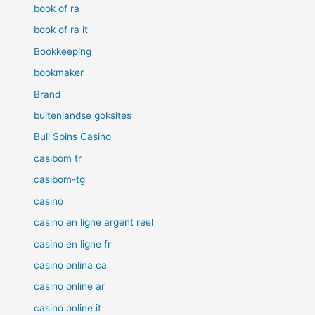
book of ra
book of ra it
Bookkeeping
bookmaker
Brand
buitenlandse goksites
Bull Spins Casino
casibom tr
casibom-tg
casino
casino en ligne argent reel
casino en ligne fr
casino onlina ca
casino online ar
casinò online it