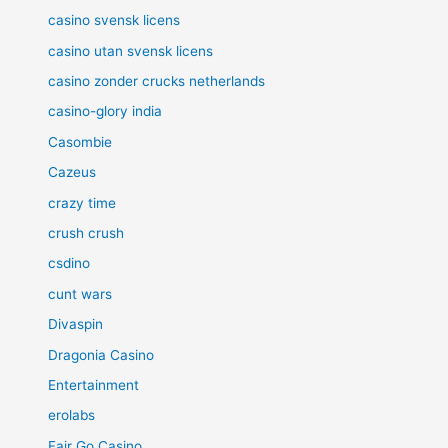
casino svensk licens
casino utan svensk licens
casino zonder crucks netherlands
casino-glory india
Casombie
Cazeus
crazy time
crush crush
csdino
cunt wars
Divaspin
Dragonia Casino
Entertainment
erolabs
Fair Go Casino