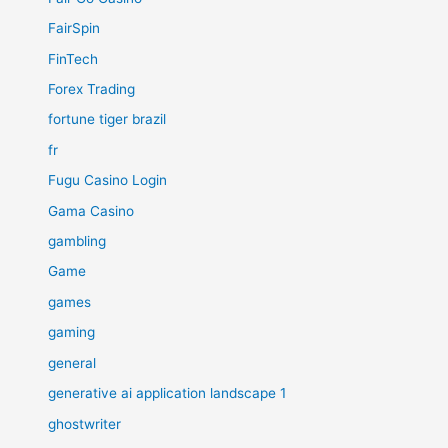
FairSpin
FinTech
Forex Trading
fortune tiger brazil
fr
Fugu Casino Login
Gama Casino
gambling
Game
games
gaming
general
generative ai application landscape 1
ghostwriter