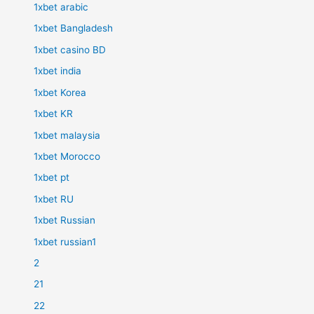
1xbet arabic
1xbet Bangladesh
1xbet casino BD
1xbet india
1xbet Korea
1xbet KR
1xbet malaysia
1xbet Morocco
1xbet pt
1xbet RU
1xbet Russian
1xbet russian1
2
21
22