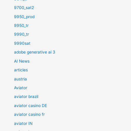
9700_sat2
9950_prod
9950_tr
9990_tr
9990sat
adobe generative ai 3
AI News
articles
austria
Aviator
aviator brazil
aviator casino DE
aviator casino fr
aviator IN