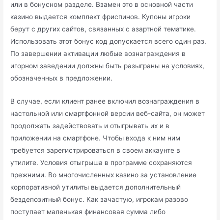
или в бонусном разделе. Взамен это в основной части
казино выдается комплект фриспинов. Купоны игроки
берут с других сайтов, связанных с азартной тематике.
Использовать этот бонус код допускается всего один раз.
По завершении активации любые вознаграждения в
игорном заведении должны быть разыграны на условиях,
обозначенных в предложении.
В случае, если клиент ранее включил вознаграждения в
настольной или смартфонной версии веб-сайта, он может
продолжать задействовать и отыгрывать их и в
приложении на смартфоне. Чтобы входа к ним ним
требуется зарегистрироваться в своем аккаунте в
утилите. Условия отыгрыша в программе сохраняются
прежними. Во многочисленных казино за установление
корпоративной утилиты выдается дополнительный
бездепозитный бонус. Как зачастую, игрокам разово
поступает маленькая финансовая сумма либо