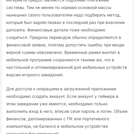
системы. Тем не менее по нормам основной массы
нынешних casino пользователям надо подбирать метод,
который был задействован в последний раз при внесении
депозита. Финансовые детали тоже необходимо
сходиться. Пределы переводов обычно определяются в
финансовой заявке, поэтому допустить ошибку при вводе
верной суммы невозможно. Временные рамки выплат в
мобильной программе сохраняются такими же, что в
настольной и оптимизированной для мобильных устройств
версии игорного заведения.
Для доступа к операциям в загруженной приложении
необходимо создать аккаунт. Если аккаунт у геймера в
этом заведении уже имеется, необходимо только
выполнить вход в него, вписав свои пароль и логин. Объем
финансов, депонированных с ПК или портативного
компьютера, на балансе в мобильном устройстве
останутся без изменений.