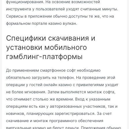
функционирования. На освоение возможностей
инструмента у пользователей уходят считанные минуты.
Сервисы в приложении обычно доступны те же, что на
формальном портале казино вулкан.
Специфики скачивания и
установки мобильного
гэмблинг-платформы
До применением смартфонное софт необходимо
обязательно загрузить на телефон. На проведение этой
операции у гостей онлайн казино с привилегиями уходит
не более мгновения. Затем выполняется монтаж софта,
что отнимает столько же времени. Вход к указанным
операциям есть как у авторизованных участников, так и
новичков, планирующих зарегистрироваться. За счет
скачивание и монтаж программного обеспечения
виртуальные казино не берут деньги. Приложения обычно