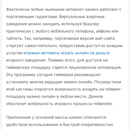
Фактически любые нынешние интернет-казино работают с
портативными гаджетами. Виртуальные азартные
заведения можно заходить используя браузер
практически с любого мобильного телефона, айфона или
таблета. Так, например, портативная версия веб-сайта
стартует самостоятельно, предоставив доступ ко каждым
услугам
игровые автоматы играть онлайн на деньги
игорного заведения. Помимо этого, для доступа на
геймерскую площадку годится лицензионное аппликация.
Эту программу сегодня геймерам рекомендуют
установить многие ведущие казино онлайн. Посредством
этой системы откроется возможность входить на гейминг-
площадку казино онлайн в любом месте. Данное
обеспечит мобильность игрового процесса геймплея.
Приложения у основной массы казино отличаются
удобством использования и быстрой оперативностью