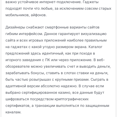
важно устойчивое интернет-подключение. Гаджеты
подходят почти что любые, за исключением совсем старых
мобильников, айфонов.
Дизайнеры снабжают смартфонные варианты сайтов
гибким интерфейсом. Данное гарантирует визуализацию
сайта и всех игровых приложений наиболее правильным
на гаджетах с какой угодно размером экрана. Каталог
предложений здесь идентичный, как при походе в
игорного заведения с ПК или через приложение. В веб-
обозревателе можно увеличивать счет и выводить деньги,
зарабатывать бонусы, ставить в слотах ставки на деньги,
быть частью розыгрышах с крупными призами. Сыграть в
адаптивной версии абсолютно надежно. В случае если
выбрано сертифицированное казино, все данные будут
шифроваться посредством криптографических
сертификатов, а транзакции выполняться по защищенным
каналам.