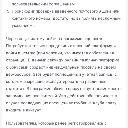
пользовательским соглашением.
Происходит проверка введенного почтового ящика или
контактного номера (достаточно выполнять несложным
указаниям).
Через соц. систему войти в программе еще легче.
Потребуется только определить сторонний платформу и
войти в нем же (при условии, что имеется собственная
страница). В данный секунду онлайн гэмблинг-платформа
с бонусами создаст индивидуальный профиль на своем
веб-ресурсе. Этот будет полноценный учетная запись, с
которым разрешено эксплуатировать на различных
гаджетах. В программе обычно присутствует возможность
запоминания посетителей. Это действие обеспечивает в
случае последующих посещениях гэмблинг-клуба сразу
входить в аккаунт.
Пользователям, которые ранее регистрировались с