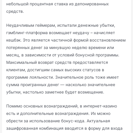
небольшой процентная ставка из депонированных
средств.
Неудачливым геймерам, испытали денежные убытки,
гэмблинг-платформа возмещает неудачу – начисляет
кешбэк. Это является частичной формой восстановлением
потерянных денег за минувшую неделю времени или
месяц, в зависимости от условий бонусной программы.
Максимальный возврат средств предоставляется
клиентам, достигшим самых высоких статусов в
программе лояльности. Значительное роль тоже имеет
сумма проигранных денег — насколько значительнее
убытки, настолько заметнее будет возмещение.
Помимо основных вознаграждений, в интернет-казино
есть и дополнительные вознаграждения. Их можно
обрести за использование бонус-кода. Актуальная
зашифрованная комбинация вводится в форму для входа