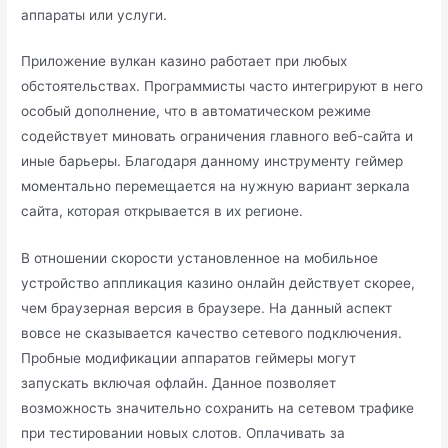
аппараты или услуги.
Приложение вулкан казино работает при любых
обстоятельствах. Программисты часто интегрируют в него
особый дополнение, что в автоматическом режиме
содействует миновать ограничения главного веб-сайта и
иные барьеры. Благодаря данному инструменту геймер
моментально перемещается на нужную вариант зеркала
сайта, которая открывается в их регионе.
В отношении скорости установленное на мобильное
устройство аппликация казино онлайн действует скорее,
чем браузерная версия в браузере. На данный аспект
вовсе не сказывается качество сетевого подключения.
Пробные модификации аппаратов геймеры могут
запускать включая офлайн. Данное позволяет
возможность значительно сохранить на сетевом трафике
при тестировании новых слотов. Оплачивать за