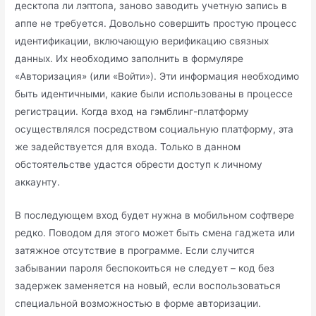
десктопа ли лэптопа, заново заводить учетную запись в
аппе не требуется. Довольно совершить простую процесс
идентификации, включающую верификацию связных
данных. Их необходимо заполнить в формуляре
«Авторизация» (или «Войти»). Эти информация необходимо
быть идентичными, какие были использованы в процессе
регистрации. Когда вход на гэмблинг-платформу
осуществлялся посредством социальную платформу, эта
же задействуется для входа. Только в данном
обстоятельстве удастся обрести доступ к личному
аккаунту.
В последующем вход будет нужна в мобильном софтвере
редко. Поводом для этого может быть смена гаджета или
затяжное отсутствие в программе. Если случится
забывании пароля беспокоиться не следует – код без
задержек заменяется на новый, если воспользоваться
специальной возможностью в форме авторизации.