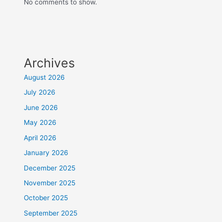
No comments to show.
Archives
August 2026
July 2026
June 2026
May 2026
April 2026
January 2026
December 2025
November 2025
October 2025
September 2025