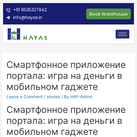
+91 9535327942
Book Warehouse
info@hayas.in
Смартфонное приложение
портала: игра на деньги в
мобильном гаджете
Leave a Comment
/
stories
/ By
HAY-Admin
Смартфонное приложение
портала: игра на деньги в
мобильном гаджете