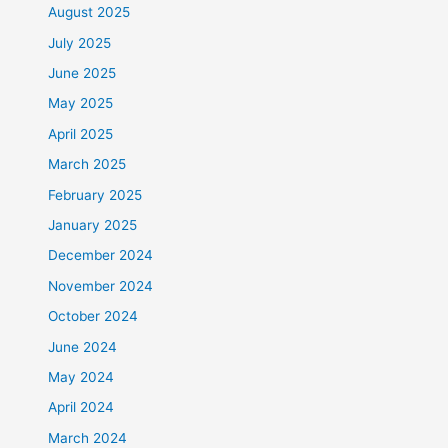
August 2025
July 2025
June 2025
May 2025
April 2025
March 2025
February 2025
January 2025
December 2024
November 2024
October 2024
June 2024
May 2024
April 2024
March 2024