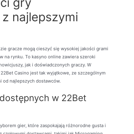
ci gry
z najlepszymi
zie gracze mogą cieszyć się wysokiej jakości grami
na rynku. To kasyno online zawiera szeroki
 nowicjuszy, jak i doświadczonych graczy. W
e 22Bet Casino jest tak wyjątkowe, ze szczególnym
i od najlepszych dostawców.
 dostępnych w 22Bet
borem gier, które zaspokajają różnorodne gusta i
 z czołowymi dostawcami, takimi jak Microgaming,