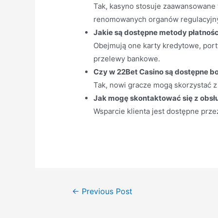
Tak, kasyno stosuje zaawansowane t
renomowanych organów regulacyjn
Jakie są dostępne metody płatnośc
Obejmują one karty kredytowe, portf
przelewy bankowe.
Czy w 22Bet Casino są dostępne b
Tak, nowi gracze mogą skorzystać z
Jak mogę skontaktować się z obsłu
Wsparcie klienta jest dostępne przez
←
Previous Post