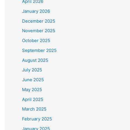
April 2026
January 2026
December 2025
November 2025
October 2025
September 2025
August 2025
July 2025
June 2025
May 2025
April 2025
March 2025
February 2025
January 2025