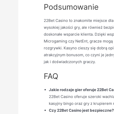
Podsumowanie
22Bet Casino to znakomite miejsce dla 
wysokiej jakości gry, ale również bezp
doskonałe wsparcie klienta. Dzięki ws
Microgaming czy NetEnt, gracze mogą 
rozgrywki. Kasyno cieszy się dobrą op
atrakcyjnym bonusom, co czyni je jed
jak i doświadczonych graczy.
FAQ
Jakie rodzaje gier oferuje 22Bet C
22Bet Casino oferuje szeroki wachla
kasyjny bingo oraz gry z krupierem 
Czy 22Bet Casino jest bezpieczne?