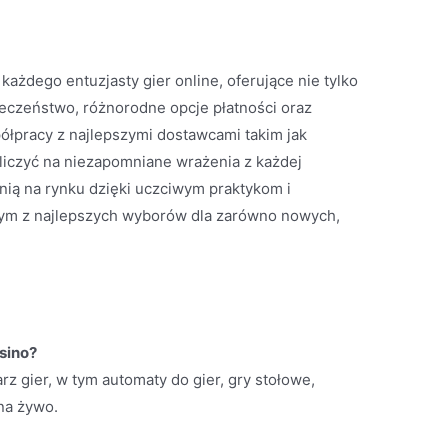
każdego entuzjasty gier online, oferujące nie tylko
ieczeństwo, różnorodne opcje płatności oraz
półpracy z najlepszymi dostawcami takim jak
liczyć na niezapomniane wrażenia z każdej
inią na rynku dzięki uczciwym praktykom i
nym z najlepszych wyborów dla zarówno nowych,
asino?
rz gier, w tym automaty do gier, gry stołowe,
na żywo.