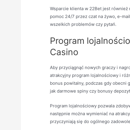
Wsparcie klienta w 22Bet jest również
pomoc 24/7 przez czat na żywo, e-mail
wszelkich problemów czy pytań.
Program lojalności
Casino
Aby przyciągnąć nowych graczy i nagro
atrakcyjny program lojalnościowy i ró
bonus powitalny, podczas gdy obecni g
jak darmowe spiny czy bonusy depozy
Program lojalnościowy pozwala zdobyw
następnie można wymieniać na atrakcyjn
przyczyniają się do ogólnego zadowol