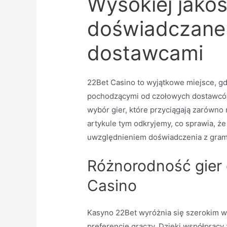
Wysokiej jakoś
doświadczane 
dostawcami
22Bet Casino to wyjątkowe miejsce, gd
pochodzącymi od czołowych dostawców 
wybór gier, które przyciągają zarówno
artykule tym odkryjemy, co sprawia, ż
uwzględnieniem doświadczenia z gram
Różnorodność gier
Casino
Kasyno 22Bet wyróżnia się szerokim wy
preferencje graczy. Dzięki współpracy