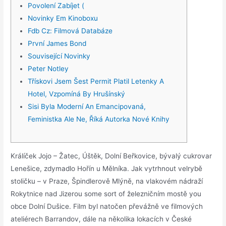
Povolení Zabíjet (
Novinky Em Kinoboxu
Fdb Cz: Filmová Databáze
První James Bond
Související Novinky
Peter Notley
Třískovi Jsem Šest Permit Platil Letenky A
Hotel, Vzpomíná By Hrušínský
Sisi Byla Moderní An Emancipovaná,
Feministka Ale Ne, Říká Autorka Nové Knihy
Králíček Jojo – Žatec, Úštěk, Dolní Beřkovice, bývalý cukrovar
Lenešice, zdymadlo Hořín u Mělníka. Jak vytrhnout velrybě
stoličku – v Praze, Špindlerově Mlýně, na vlakovém nádraží
Rokytnice nad Jizerou some sort of železničním mostě you
obce Dolní Dušice. Film byl natočen převážně ve filmových
ateliérech Barrandov, dále na několika lokacích v České