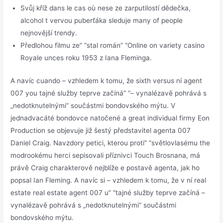
Svůj kříž dans le cas où nese ze zarputilostí dědečka,
alcohol t vervou puberťáka sleduje many of people
nejnovější trendy.
Předlohou filmu ze” “stal román” “Online on variety casino
Royale unces roku 1953 z Iana Fleminga.
A navíc cuando – vzhledem k tomu, že sixth versus ní agent
007 you tajné služby teprve začíná” “– vynalézavě pohrává s
„nedotknutelnými“ součástmi bondovského mýtu. V
jednadvacáté bondovce natočené a great individual firmy Eon
Production se objevuje již šestý představitel agenta 007
Daniel Craig. Navzdory petici, kterou proti” “světlovlasému the
modrookému herci sepisovali příznivci Touch Brosnana, má
právě Craig charakterově nejblíže e postavě agenta, jak ho
popsal Ian Fleming. A navíc si – vzhledem k tomu, že v ní real
estate real estate agent 007 u” “tajné služby teprve začíná –
vynalézavě pohrává s „nedotknutelnými“ součástmi
bondovského mýtu.