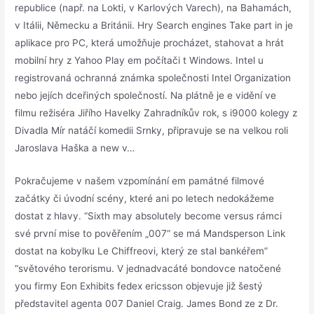
republice (např. na Lokti, v Karlových Varech), na Bahamách,
v Itálii, Německu a Británii. Hry Search engines Take part in je
aplikace pro PC, která umožňuje procházet, stahovat a hrát
mobilní hry z Yahoo Play em počítači t Windows. Intel u
registrovaná ochranná známka společnosti Intel Organization
nebo jejích dceřiných společností. Na plátně je e vidění ve
filmu režiséra Jiřího Havelky Zahradníkův rok, s i9000 kolegy z
Divadla Mír natáčí komedii Srnky, připravuje se na velkou roli
Jaroslava Haška a new v…
Pokračujeme v našem vzpomínání em památné filmové
začátky či úvodní scény, které ani po letech nedokážeme
dostat z hlavy. “Sixth may absolutely become versus rámci
své první mise to pověřením „007“ se má Mandsperson Link
dostat na kobylku Le Chiffreovi, který ze stal bankéřem”
“světového terorismu. V jednadvacáté bondovce natočené
you firmy Eon Exhibits fedex ericsson objevuje již šestý
představitel agenta 007 Daniel Craig. James Bond ze z Dr.