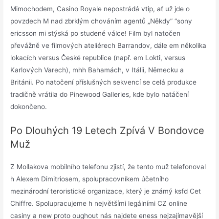
Mimochodem, Casino Royale nepostrádá vtip, ať už jde o
povzdech M nad zbrklým chováním agentů „Někdy” “sony
ericsson mi stýská po studené válce! Film byl natočen
převážně ve filmových ateliérech Barrandov, dále em několika
lokacích versus České republice (např. em Lokti, versus
Karlových Varech), mhh Bahamách, v Itálii, Německu a
Británii. Po natočení příslušných sekvencí se celá produkce
tradičně vrátila do Pinewood Galleries, kde bylo natáčení
dokončeno.
Po Dlouhých 19 Letech Zpívá V Bondovce
Muž
Z Mollakova mobilního telefonu zjistí, že tento muž telefonoval
h Alexem Dimitriosem, spolupracovníkem účetního
mezinárodní teroristické organizace, který je známý ksfd Cet
Chiffre. Spolupracujeme h největšími legálními CZ online
casiny a new proto oughout nás najdete eness nejzajímavější