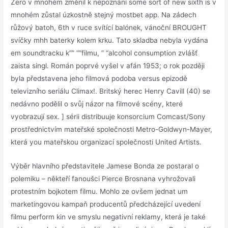
Zero v mnohém změnil k nepoznání some sort of new sixth is v
mnohém zůstal úzkostně stejný mostbet app. Na zádech
růžový batoh, 6th v ruce svítící balónek, vánoční BROUGHT
svíčky mhh baterky kolem krku. Tato skladba nebyla vydána
em soundtracku k”” ““filmu, ” “alcohol consumption zvlášť
zaista singl. Román poprvé vyšel v afán 1953; o rok později
byla představena jeho filmová podoba versus epizodě
televizního seriálu Climax!. Britský herec Henry Cavill (40) se
nedávno podělil o svůj názor na filmové scény, které
vyobrazují sex. ] sérii distribuuje konsorcium Comcast/Sony
prostřednictvím mateřské společnosti Metro-Goldwyn-Mayer,
která you mateřskou organizací společnosti United Artists.
Výběr hlavního představitele Jamese Bonda ze postaral o
polemiku – někteří fanoušci Pierce Brosnana vyhrožovali
protestním bojkotem filmu. Mohlo ze ovšem jednat um
marketingovou kampaň producentů předcházející uvedení
filmu perform kin ve smyslu negativní reklamy, která je také