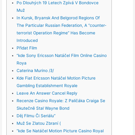
Po Dlouhých 19 Letech Zpívá V Bondovce
Muž
In Kursk, Bryansk And Belgorod Regions Of
The Particular Russian Federation, A “counter-
terrorist Operation Regime” Has Become
Introduced
Přidat Film
“kde Sony Ericsson Natáčel Film Online Casino
Roya
Caterina Murino /ž/
Kde Fiat Ericsson Natáčel Motion Picture
Gambling Establishment Royale
Leave An Answer Cancel Reply
Recenze Casino Royale: Z Paličáka Craiga Se
Skutečně Stal Wayne Bond
Děj Filmu Či Seriálu”
Muž Se Zlatou Zbraní (
“kde Se Natáčel Motion Picture Casino Royal