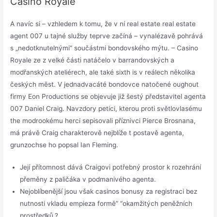
Casino Royale
A navíc si – vzhledem k tomu, že v ní real estate real estate
agent 007 u tajné služby teprve začíná – vynalézavě pohrává
s „nedotknutelnými“ součástmi bondovského mýtu. – Casino
Royale ze z velké části natáčelo v barrandovských a
modřanských ateliérech, ale také sixth is v reálech několika
českých měst. V jednadvacáté bondovce natočené oughout
firmy Eon Productions se objevuje již šestý představitel agenta
007 Daniel Craig. Navzdory petici, kterou proti světlovlasému
the modrookému herci sepisovali příznivci Pierce Brosnana,
má právě Craig charakterově nejblíže t postavě agenta,
grunzochse ho popsal Ian Fleming.
Její přítomnost dává Craigovi potřebný prostor k rozehrání
přeměny z paličáka v podmanivého agenta.
Nejoblíbenější jsou však casinos bonusy za registraci bez
nutnosti vkladu empieza formě” “okamžitých peněžních
prostředků,?