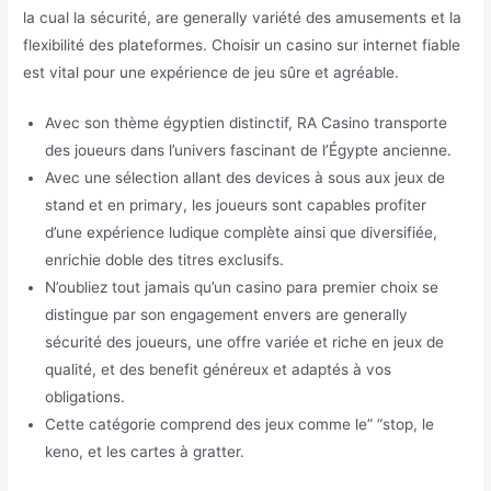
la cual la sécurité, are generally variété des amusements et la
flexibilité des plateformes. Choisir un casino sur internet fiable
est vital pour une expérience de jeu sûre et agréable.
Avec son thème égyptien distinctif, RA Casino transporte
des joueurs dans l’univers fascinant de l’Égypte ancienne.
Avec une sélection allant des devices à sous aux jeux de
stand et en primary, les joueurs sont capables profiter
d’une expérience ludique complète ainsi que diversifiée,
enrichie doble des titres exclusifs.
N’oubliez tout jamais qu’un casino para premier choix se
distingue par son engagement envers are generally
sécurité des joueurs, une offre variée et riche en jeux de
qualité, et des benefit généreux et adaptés à vos
obligations.
Cette catégorie comprend des jeux comme le” “stop, le
keno, et les cartes à gratter.