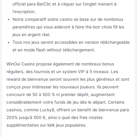
officiel para BetClic et à cliquer sur l’onglet menant à
l’inscription.
Notre comparatif sobre casino se base sur de nombreux
paramètres qui vous aideront à faire the bon choix fill les
jeux en argent réel.
Tous nos jeux seront accessibles en version téléchargeable
et en mode flash without téléchargement.
WinOui Casino propose également de nombreux bonus
réguliers, des tournois et un system VIP à 5 niveaux. Les
reward de bienvenue seront souvent les plus généreux et sont
conçus pour intéresser les nouveaux joueurs. Ils peuvent
concourir de 50 à 500 % ni premier dépôt, augmentant
considérablement votre funds de jeu dès le départ. Certains
casinos, comme Lucky8, offrent un benefit de bienvenue para
200% jusqu’à 500 €, ainsi o qual des free rotates
supplémentaires sur kklk jeux populaires.