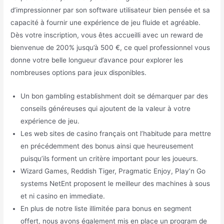
d’impressionner par son software utilisateur bien pensée et sa
capacité à fournir une expérience de jeu fluide et agréable.
Dès votre inscription, vous êtes accueilli avec un reward de
bienvenue de 200% jusqu’à 500 €, ce quel professionnel vous
donne votre belle longueur d’avance pour explorer les
nombreuses options para jeux disponibles.
Un bon gambling establishment doit se démarquer par des
conseils généreuses qui ajoutent de la valeur à votre
expérience de jeu.
Les web sites de casino français ont l’habitude para mettre
en précédemment des bonus ainsi que heureusement
puisqu’ils forment un critère important pour les joueurs.
Wizard Games, Reddish Tiger, Pragmatic Enjoy, Play’n Go
systems NetEnt proposent le meilleur des machines à sous
et ni casino en immediate.
En plus de notre liste illimitée para bonus en segment
offert, nous avons également mis en place un program de