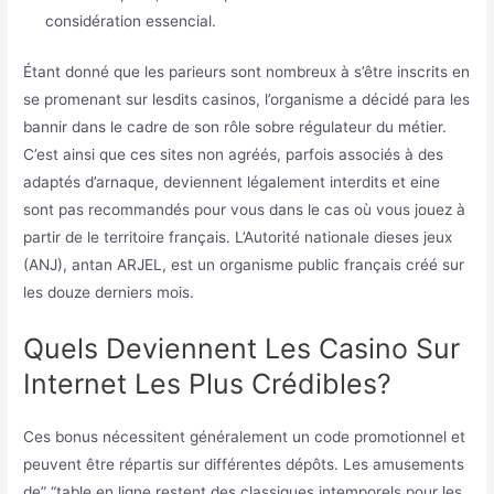
considération essencial.
Étant donné que les parieurs sont nombreux à s’être inscrits en
se promenant sur lesdits casinos, l’organisme a décidé para les
bannir dans le cadre de son rôle sobre régulateur du métier.
C’est ainsi que ces sites non agréés, parfois associés à des
adaptés d’arnaque, deviennent légalement interdits et eine
sont pas recommandés pour vous dans le cas où vous jouez à
partir de le territoire français. L’Autorité nationale dieses jeux
(ANJ), antan ARJEL, est un organisme public français créé sur
les douze derniers mois.
Quels Deviennent Les Casino Sur
Internet Les Plus Crédibles?
Ces bonus nécessitent généralement un code promotionnel et
peuvent être répartis sur différentes dépôts. Les amusements
de” “table en ligne restent des classiques intemporels pour les