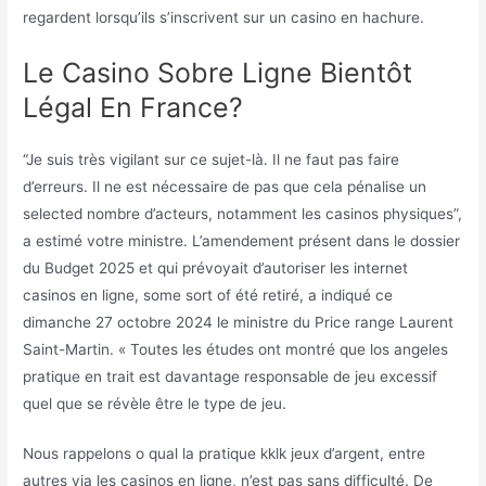
regardent lorsqu’ils s’inscrivent sur un casino en hachure.
Le Casino Sobre Ligne Bientôt
Légal En France?
“Je suis très vigilant sur ce sujet-là. Il ne faut pas faire
d’erreurs. Il ne est nécessaire de pas que cela pénalise un
selected nombre d’acteurs, notamment les casinos physiques”,
a estimé votre ministre. L’amendement présent dans le dossier
du Budget 2025 et qui prévoyait d’autoriser les internet
casinos en ligne, some sort of été retiré, a indiqué ce
dimanche 27 octobre 2024 le ministre du Price range Laurent
Saint-Martin. « Toutes les études ont montré que los angeles
pratique en trait est davantage responsable de jeu excessif
quel que se révèle être le type de jeu.
Nous rappelons o qual la pratique kklk jeux d’argent, entre
autres via les casinos en ligne, n’est pas sans difficulté. De