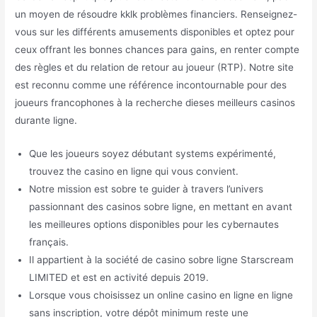
un moyen de résoudre kklk problèmes financiers. Renseignez-
vous sur les différents amusements disponibles et optez pour
ceux offrant les bonnes chances para gains, en renter compte
des règles et du relation de retour au joueur (RTP). Notre site
est reconnu comme une référence incontournable pour des
joueurs francophones à la recherche dieses meilleurs casinos
durante ligne.
Que les joueurs soyez débutant systems expérimenté,
trouvez the casino en ligne qui vous convient.
Notre mission est sobre te guider à travers l’univers
passionnant des casinos sobre ligne, en mettant en avant
les meilleures options disponibles pour les cybernautes
français.
Il appartient à la société de casino sobre ligne Starscream
LIMITED et est en activité depuis 2019.
Lorsque vous choisissez un online casino en ligne en ligne
sans inscription, votre dépôt minimum reste une