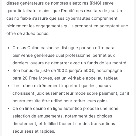
dieses générateurs de nombres aléatoires (RNG) serve
garantir l’aléatoire ainsi que l’équité des résultats de jeu. Un
casino fiable s’assure que ses cybernautes comprennent
pleinement les engagements qu’ils prennent en acceptant une
offre de added bonus.
Cresus Online casino se distingue par son offre para
bienvenue généreuse quel professionnel permet aux
derniers joueurs de démarrer avec un funds de jeu montré.
Son bonus de juste de 100% jusqu’à 500€, accompagné
para 20 Free Moves, est un véritable appel au tableau.
Il est donc extrêmement important que les joueurs
choisissent judicieusement leur mode sobre paiement, car il
pourra ensuite être utilisé pour retirer leurs gains.
Ce on line casino en ligne autentico propose une riche
sélection de amusements, notamment des choices
directement, et fulfilled l’accent sur des transactions
sécurisées et rapides.