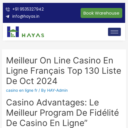
+91 9535327942
Book Warehouse
info@hayas.in
Meilleur On Line Casino En
Ligne Français Top 130 Liste
De Oct 2024
casino en ligne fr
/ By
HAY-Admin
Casino Advantages: Le
Meilleur Program De Fidélité
De Casino En Ligne”