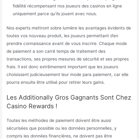
fidélité récompensant nos joueurs des casinos en ligne
uniquement parce qu’ils jouent avec nous.
Nos experts mettront sobre lumière les avantages évidents de
toutes vos nouveau produit, les joueurs permettant d’en
prendre connaissance avant de vous inscrire. Chaque mode
de paiement a son carré temps de traitement des
transactions, ses propres mesures de sécurité et ses propres
frais. Il est donc extrêmement important que les joueurs
choisissent judicieusement leur mode para paiement, car elle
pourra ensuite être utilisé pour retirer leurs gains.
Les Additionally Gros Gagnants Sont Chez
Casino Rewards !
Toutes les méthodes de paiement doivent être aussi
sécurisées que possible ou les données personnelles, y
compris les données financières, ne doivent pas être