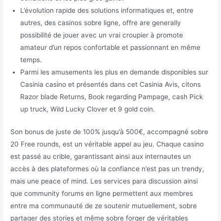
L’évolution rapide des solutions informatiques et, entre
autres, des casinos sobre ligne, offre are generally
possibilité de jouer avec un vrai croupier à promote
amateur d’un repos confortable et passionnant en même
temps.
Parmi les amusements les plus en demande disponibles sur
Casinia casino et présentés dans cet Casinia Avis, citons
Razor blade Returns, Book regarding Pampage, cash Pick
up truck, Wild Lucky Clover et 9 gold coin.
Son bonus de juste de 100% jusqu’à 500€, accompagné sobre
20 Free rounds, est un véritable appel au jeu. Chaque casino
est passé au crible, garantissant ainsi aux internautes un
accès à des plateformes où la confiance n’est pas un trendy,
mais une peace of mind. Les services para discussion ainsi
que community forums en ligne permettent aux membres
entre ma communauté de ze soutenir mutuellement, sobre
partager des stories et même sobre forger de véritables