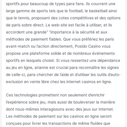
sportifs pour beaucoup de types para fans. Ils couvrent une
large gamme de sports tels que le football, le basketball ainsi
que le tennis, proposant des cotes compétitives et des options
de paris sobre direct. Le web-site est facile à utiliser, et ils
accordent une grande” “importance à la sécurité et aux
méthodes de paiement fiables. Que vous préfériez les paris
avant-match ou l’action directement, Posido Casino vous
propose une plateforme solide et de nombreux événements
sportifs en lesquels choisir. Si vous ressentez une dépendance
au jeu en ligne, arianne est crucial para reconnaître les signes
de celle-ci, para chercher de l’aide et d’utiliser les outils d’auto-
exclusion en vente libre chez les internet casinos en ligne.
Ces technologies promettent non seulement d’enrichir
l’expérience sobre jeu, mais aussi de bouleverser la manière
dont nous-mêmes interagissons avec des jeux sur internet.
Les méthodes de paiement sur les casinos en ligne seront
conçues pour livrer les transactions de même fluides que