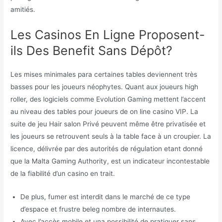
amitiés.
Les Casinos En Ligne Proposent-
ils Des Benefit Sans Dépôt?
Les mises minimales para certaines tables deviennent très
basses pour les joueurs néophytes. Quant aux joueurs high
roller, des logiciels comme Evolution Gaming mettent l’accent
au niveau des tables pour joueurs de on line casino VIP. La
suite de jeu Hair salon Privé peuvent même être privatisée et
les joueurs se retrouvent seuls à la table face à un croupier. La
licence, délivrée par des autorités de régulation etant donné
que la Malta Gaming Authority, est un indicateur incontestable
de la fiabilité d’un casino en trait.
De plus, fumer est interdit dans le marché de ce type
d’espace et frustre beleg nombre de internautes.
Avec l’accès mobile et una possibilité de pratiquer sans