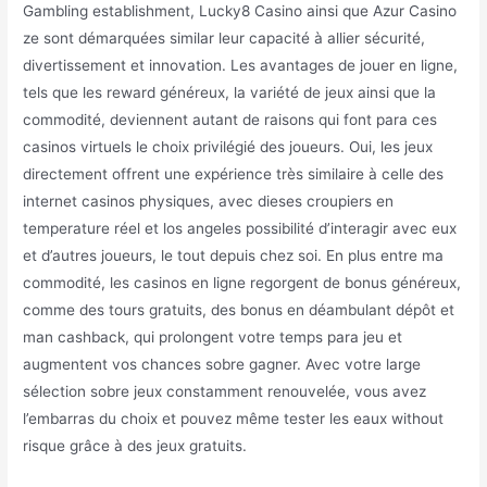
Gambling establishment, Lucky8 Casino ainsi que Azur Casino
ze sont démarquées similar leur capacité à allier sécurité,
divertissement et innovation. Les avantages de jouer en ligne,
tels que les reward généreux, la variété de jeux ainsi que la
commodité, deviennent autant de raisons qui font para ces
casinos virtuels le choix privilégié des joueurs. Oui, les jeux
directement offrent une expérience très similaire à celle des
internet casinos physiques, avec dieses croupiers en
temperature réel et los angeles possibilité d’interagir avec eux
et d’autres joueurs, le tout depuis chez soi. En plus entre ma
commodité, les casinos en ligne regorgent de bonus généreux,
comme des tours gratuits, des bonus en déambulant dépôt et
man cashback, qui prolongent votre temps para jeu et
augmentent vos chances sobre gagner. Avec votre large
sélection sobre jeux constamment renouvelée, vous avez
l’embarras du choix et pouvez même tester les eaux without
risque grâce à des jeux gratuits.