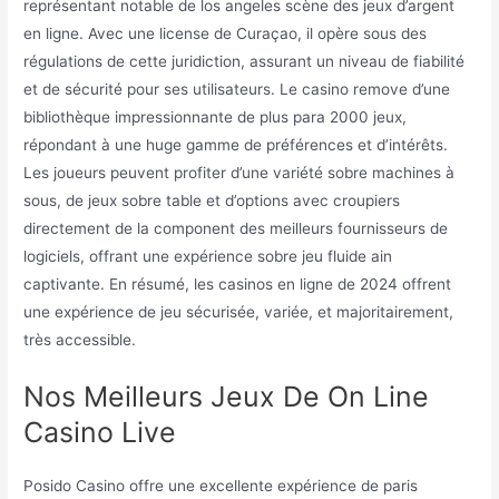
représentant notable de los angeles scène des jeux d’argent
en ligne. Avec une license de Curaçao, il opère sous des
régulations de cette juridiction, assurant un niveau de fiabilité
et de sécurité pour ses utilisateurs. Le casino remove d’une
bibliothèque impressionnante de plus para 2000 jeux,
répondant à une huge gamme de préférences et d’intérêts.
Les joueurs peuvent profiter d’une variété sobre machines à
sous, de jeux sobre table et d’options avec croupiers
directement de la component des meilleurs fournisseurs de
logiciels, offrant une expérience sobre jeu fluide ain
captivante. En résumé, les casinos en ligne de 2024 offrent
une expérience de jeu sécurisée, variée, et majoritairement,
très accessible.
Nos Meilleurs Jeux De On Line
Casino Live
Posido Casino offre une excellente expérience de paris