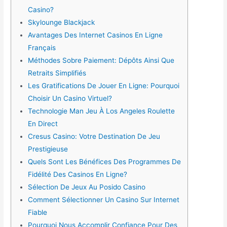
Casino?
Skylounge Blackjack
Avantages Des Internet Casinos En Ligne
Français
Méthodes Sobre Paiement: Dépôts Ainsi Que
Retraits Simplifiés
Les Gratifications De Jouer En Ligne: Pourquoi
Choisir Un Casino Virtuel?
Technologie Man Jeu À Los Angeles Roulette
En Direct
Cresus Casino: Votre Destination De Jeu
Prestigieuse
Quels Sont Les Bénéfices Des Programmes De
Fidélité Des Casinos En Ligne?
Sélection De Jeux Au Posido Casino
Comment Sélectionner Un Casino Sur Internet
Fiable
Pourquoi Nous Accomplir Confiance Pour Des