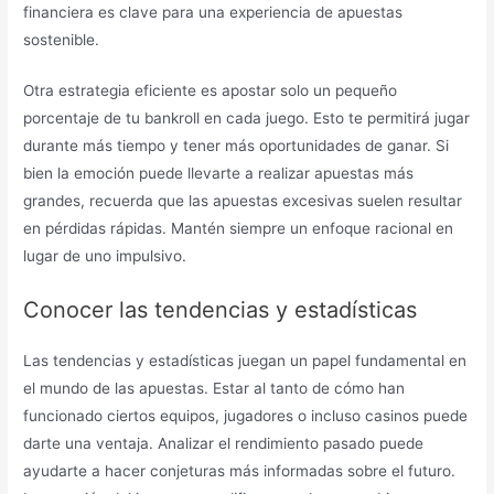
financiera es clave para una experiencia de apuestas
sostenible.
Otra estrategia eficiente es apostar solo un pequeño
porcentaje de tu bankroll en cada juego. Esto te permitirá jugar
durante más tiempo y tener más oportunidades de ganar. Si
bien la emoción puede llevarte a realizar apuestas más
grandes, recuerda que las apuestas excesivas suelen resultar
en pérdidas rápidas. Mantén siempre un enfoque racional en
lugar de uno impulsivo.
Conocer las tendencias y estadísticas
Las tendencias y estadísticas juegan un papel fundamental en
el mundo de las apuestas. Estar al tanto de cómo han
funcionado ciertos equipos, jugadores o incluso casinos puede
darte una ventaja. Analizar el rendimiento pasado puede
ayudarte a hacer conjeturas más informadas sobre el futuro.