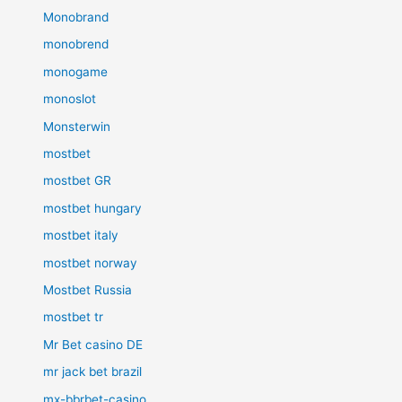
Monobrand
monobrend
monogame
monoslot
Monsterwin
mostbet
mostbet GR
mostbet hungary
mostbet italy
mostbet norway
Mostbet Russia
mostbet tr
Mr Bet casino DE
mr jack bet brazil
mx-bbrbet-casino