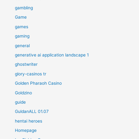
gambling
Game
games
gaming
general
generative ai application landscape 1
ghostwriter
glory-casinos tr
Golden Pharaoh Casino
Goldzino
guide
GuldanALL 01.07
hentai heroes
Homepage