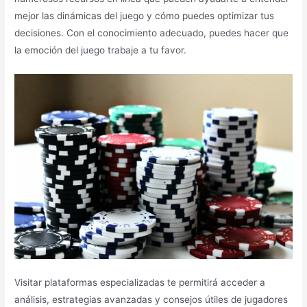
mejor las dinámicas del juego y cómo puedes optimizar tus
decisiones. Con el conocimiento adecuado, puedes hacer que
la emoción del juego trabaje a tu favor.
Visitar plataformas especializadas te permitirá acceder a
análisis, estrategias avanzadas y consejos útiles de jugadores