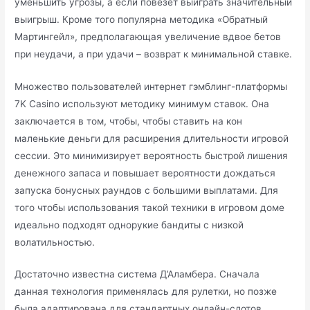
уменьшить угрозы, а если повезет выиграть значительный
выигрыш. Кроме того популярна методика «Обратный
Мартингейл», предполагающая увеличение вдвое бетов
при неудачи, а при удачи – возврат к минимальной ставке.
Множество пользователей интернет гэмблинг-платформы
7K Casino используют методику минимум ставок. Она
заключается в том, чтобы, чтобы ставить на кон
маленькие деньги для расширения длительности игровой
сессии. Это минимизирует вероятность быстрой лишения
денежного запаса и повышает вероятности дождаться
запуска бонусных раундов с большими выплатами. Для
того чтобы использования такой техники в игровом доме
идеально подходят однорукие бандиты с низкой
волатильностью.
Достаточно известна система Д’Аламбера. Сначала
данная технология применялась для рулетки, но позже
была адаптирована для стандартных онлайн-слотов.