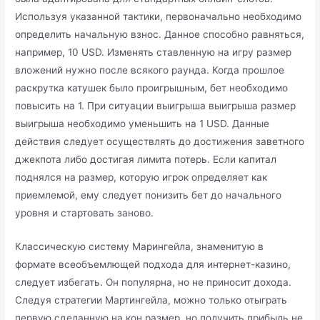
Используя указанной тактики, первоначально необходимо
определить начальную взнос. Данное способно равняться,
например, 10 USD. Изменять ставленную на игру размер
вложений нужно после всякого раунда. Когда прошлое
раскрутка катушек было проигрышным, бет необходимо
повысить на 1. При ситуации выигрыша выигрыша размер
выигрыша необходимо уменьшить на 1 USD. Данные
действия следует осуществлять до достижения заветного
джекпота либо достигая лимита потерь. Если капитал
поднялся на размер, которую игрок определяет как
приемлемой, ему следует понизить бет до начального
уровня и стартовать заново.
Классическую систему Марингейла, знаменитую в
формате всеобъемлющей подхода для интернет-казино,
следует избегать. Он популярна, но не приносит дохода.
Следуя стратегии Мартингейла, можно только отыграть
первую сделанную на кон размер, но получить прибыль не