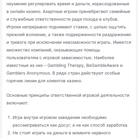
неумение регулировать время и деньги, израсходованные
в онлайн казино. Азартные игроки пренебрегают семейные
и служебные ответственности ради похода в клубов.
Игроки непрерывно поднимают ставки, с целью ощутить
прежний волнение, а также подверженности раздражению
и тревоге при исключении невозможности играть. Имеется
множество компаний, оказывающих помощь
пользователям с игровой зависимостью. Наиболее
известные из них – Gambling Therapy, BeGambleAware и
Gamblers Anonymous. В ряде стран действуют особые
горячие линии для клиентов казино.
Основные принципы ответственной игровой деятельности
включают:
Игра внутри игровом заведении необходимо
рассматриваться как досуг, а не как способ заработка.
Не стоит играть на деньги в моменте нервного