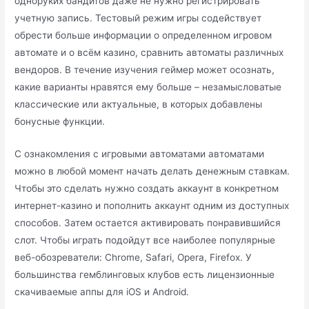
одноруких бандитов даже не нужно регистрировать
учетную запись. Тестовый режим игры содействует
обрести больше информации о определенном игровом
автомате и о всём казино, сравнить автоматы различных
вендоров. В течение изучения геймер может осознать,
какие варианты нравятся ему больше – незамысловатые
классические или актуальные, в которых добавлены
бонусные функции.
С ознакомления с игровыми автоматами автоматами
можно в любой момент начать делать денежным ставкам.
Чтобы это сделать нужно создать аккаунт в конкретном
интернет-казино и пополнить аккаунт одним из доступных
способов. Затем остается активировать понравившийся
слот. Чтобы играть подойдут все наиболее популярные
веб-обозреватели: Chrome, Safari, Opera, Firefox. У
большинства гемблинговых клубов есть лицензионные
скачиваемые аппы для iOS и Android.