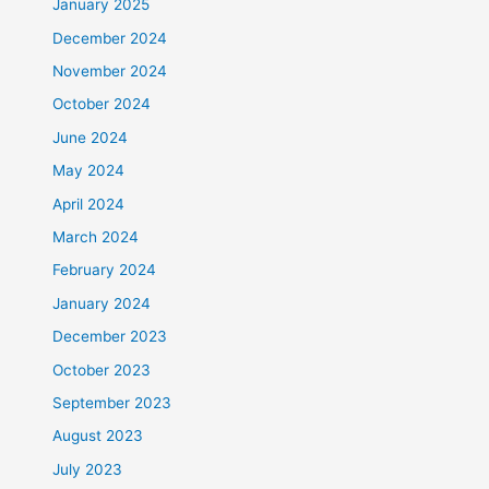
January 2025
December 2024
November 2024
October 2024
June 2024
May 2024
April 2024
March 2024
February 2024
January 2024
December 2023
October 2023
September 2023
August 2023
July 2023