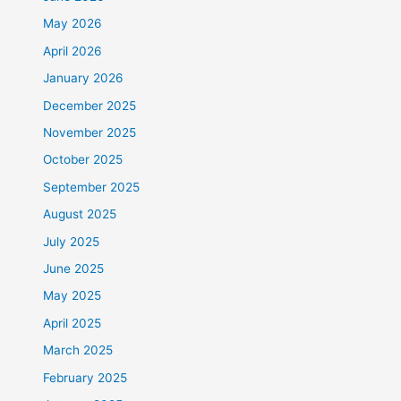
May 2026
April 2026
January 2026
December 2025
November 2025
October 2025
September 2025
August 2025
July 2025
June 2025
May 2025
April 2025
March 2025
February 2025