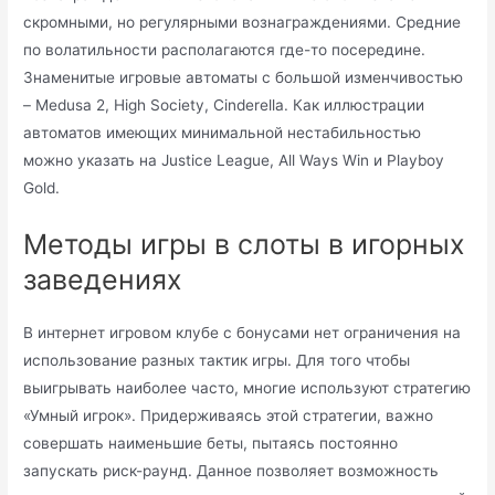
скромными, но регулярными вознаграждениями. Средние
по волатильности располагаются где-то посередине.
Знаменитые игровые автоматы с большой изменчивостью
– Medusa 2, High Society, Cinderella. Как иллюстрации
автоматов имеющих минимальной нестабильностью
можно указать на Justice League, All Ways Win и Playboy
Gold.
Методы игры в слоты в игорных
заведениях
В интернет игровом клубе с бонусами нет ограничения на
использование разных тактик игры. Для того чтобы
выигрывать наиболее часто, многие используют стратегию
«Умный игрок». Придерживаясь этой стратегии, важно
совершать наименьшие беты, пытаясь постоянно
запускать риск-раунд. Данное позволяет возможность