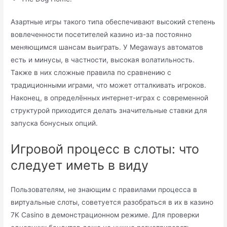
Азартные игры такого типа обеспечивают высокий степень
вовлеченности посетителей казино из-за постоянно
меняющимся шансам выиграть. У Megaways автоматов
есть и минусы, в частности, высокая волатильность.
Также в них сложные правила по сравнению с
традиционными играми, что может отталкивать игроков.
Наконец, в определённых интернет-играх с современной
структурой приходится делать значительные ставки для
запуска бонусных опций.
Игровой процесс в слоты: что
следует иметь в виду
Пользователям, не знающим с правилами процесса в
виртуальные слоты, советуется разобраться в их в казино
7K Casino в демонстрационном режиме. Для проверки