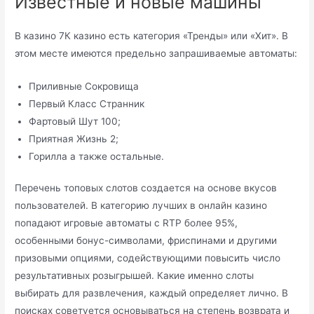
Известные и новые машины
В казино 7К казино есть категория «Тренды» или «Хит». В
этом месте имеются предельно запрашиваемые автоматы:
Приливные Сокровища
Первый Класс Странник
Фартовый Шут 100;
Приятная Жизнь 2;
Горилла а также остальные.
Перечень топовых слотов создается на основе вкусов
пользователей. В категорию лучших в онлайн казино
попадают игровые автоматы с RTP более 95%,
особенными бонус-символами, фриспинами и другими
призовыми опциями, содействующими повысить число
результативных розыгрышей. Какие именно слоты
выбирать для развлечения, каждый определяет лично. В
поисках советуется основываться на степень возврата и