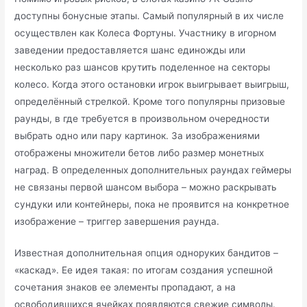
доступны бонусные этапы. Самый популярный в их числе
осуществлен как Колеса Фортуны. Участнику в игорном
заведении предоставляется шанс единожды или
несколько раз шансов крутить поделенное на секторы
колесо. Когда этого остановки игрок выигрывает выигрыш,
определённый стрелкой. Кроме того популярны призовые
раунды, в где требуется в произвольном очередности
выбрать одно или пару картинок. За изображениями
отображены множители бетов либо размер монетных
наград. В определенных дополнительных раундах геймеры
не связаны первой шансом выбора – можно раскрывать
сундуки или контейнеры, пока не проявится на конкретное
изображение – триггер завершения раунда.
Известная дополнительная опция одноруких бандитов –
«каскад». Ее идея такая: по итогам создания успешной
сочетания знаков ее элементы пропадают, а на
освободившихся ячейках появляются свежие символы.