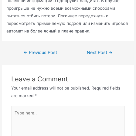
полезной информации о одноруких бандитах. В случае
проигрыше не нужно всеми возможными способами
пытаться отбить потери. Логичнее передохнуть и
пересмотреть применяемую подход или изменить игровой
автомат на более ясный в плане правил.
←
Previous Post
Next Post
→
Leave a Comment
Your email address will not be published.
Required fields
are marked
*