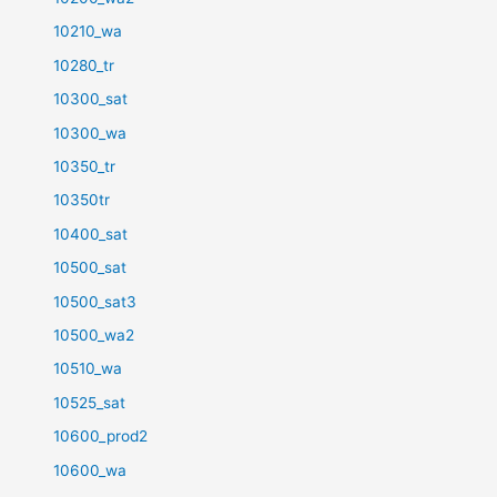
10210_wa
10280_tr
10300_sat
10300_wa
10350_tr
10350tr
10400_sat
10500_sat
10500_sat3
10500_wa2
10510_wa
10525_sat
10600_prod2
10600_wa