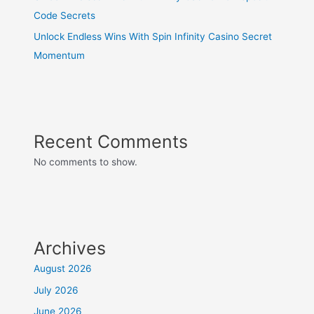
Code Secrets
Unlock Endless Wins With Spin Infinity Casino Secret
Momentum
Recent Comments
No comments to show.
Archives
August 2026
July 2026
June 2026