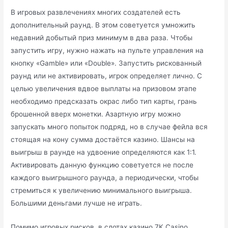
В игровых развлечениях многих создателей есть
дополнительный раунд. В этом советуется умножить
недавний добытый приз минимум в два раза. Чтобы
запустить игру, нужно нажать на пульте управления на
кнопку «Gamble» или «Double». Запустить рискованный
раунд или не активировать, игрок определяет лично. С
целью увеличения вдвое выплаты на призовом этапе
необходимо предсказать окрас либо тип карты, грань
брошенной вверх монетки. Азартную игру можно
запускать много попыток подряд, но в случае фейла вся
стоящая на кону сумма достаётся казино. Шансы на
выигрыш в раунде на удвоение определяются как 1:1.
Активировать данную функцию советуется не после
каждого выигрышного раунда, а периодически, чтобы
стремиться к увеличению минимального выигрыша.
Большими деньгами лучше не играть.
Помимо игровых рисков, в слотах казино 7К Casino