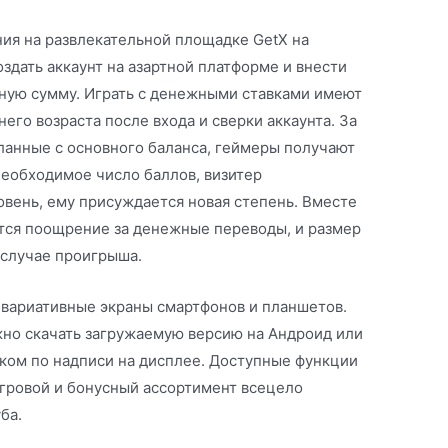
ния на развлекательной площадке GetX на
оздать аккаунт на азартной платформе и внести
ную сумму. Играть с денежными ставками имеют
его возраста после входа и сверки аккаунта. За
еланные с основного баланса, геймеры получают
необходимое число баллов, визитер
вень, ему присуждается новая степень. Вместе
тся поощрение за денежные переводы, и размер
случае проигрыша.
 вариативные экраны смартфонов и планшетов.
но скачать загружаемую версию на Андроид или
чком по надписи на дисплее. Доступные функции
игровой и бонусный ассортимент всецело
ба.