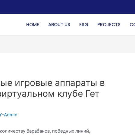
HOME
ABOUT US
ESG
PROJECTS
C
вые игровые аппараты в
виртуальном клубе Гет
Y-Admin
количеству барабанов, победных линий,