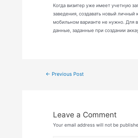
Когда визитер уже имеет учетную за
заведения, создавать новый личный
мобильном варианте не нужно. Для в
данные, заданные при создании акка
←
Previous Post
Leave a Comment
Your email address will not be publish