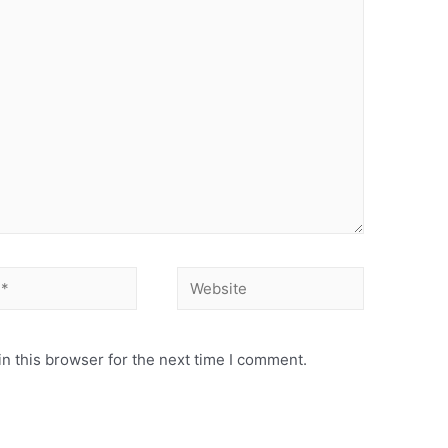
n this browser for the next time I comment.