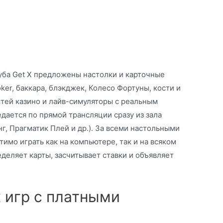
уба Get X предложены настолки и карточные
ker, баккара, блэкджек, Колесо Фортуны, кости и
стей казино и лайв-симуляторы с реальным
едается по прямой трансляции сразу из зала
г, Прагматик Плей и др.). За всеми настольными
мо играть как на компьютере, так и на всяком
деляет карты, засчитывает ставки и объявляет
 игр с платными