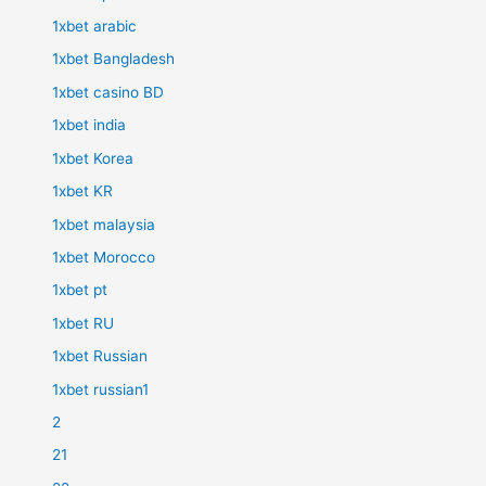
1xbet arabic
1xbet Bangladesh
1xbet casino BD
1xbet india
1xbet Korea
1xbet KR
1xbet malaysia
1xbet Morocco
1xbet pt
1xbet RU
1xbet Russian
1xbet russian1
2
21