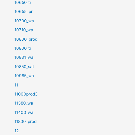
10650_tr
10655_pr
10700_wa
10710_wa
10800_prod
10800_tr
10831_wa
10850_sat
10985_wa
11
11000prod3
11380_wa
11400_wa
11800_prod
12