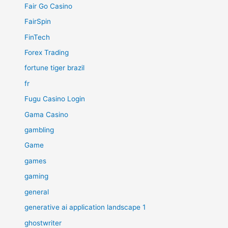
Fair Go Casino
FairSpin
FinTech
Forex Trading
fortune tiger brazil
fr
Fugu Casino Login
Gama Casino
gambling
Game
games
gaming
general
generative ai application landscape 1
ghostwriter