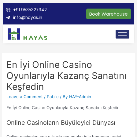
+91 9535327942
Book Warehouse
info@hayas.in
En İyi Online Casino
Oyunlarıyla Kazanç Sanatını
Keşfedin
Leave a Comment
/
Pablic
/ By
HAY-Admin
En İyi Online Casino Oyunlarıyla Kazanç Sanatını Keşfedin
Online Casinoların Büyüleyici Dünyası
Online casinolar, son yıllarda oyuncular için heyecan verici