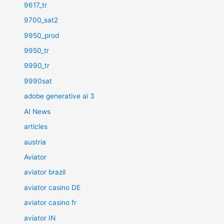
9617_tr
9700_sat2
9950_prod
9950_tr
9990_tr
9990sat
adobe generative ai 3
AI News
articles
austria
Aviator
aviator brazil
aviator casino DE
aviator casino fr
aviator IN