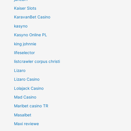
Kaiser Slots
KaravanBet Casino
kasyno
Kasyno Online PL
king johnnie
lifeselector
listcrawler corpus christi
Lizaro
Lizaro Casino
Lolajack Casino
Mad Casino
Maribet casino TR
Masalbet
Maxi reviewe