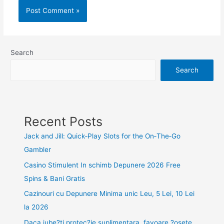
Search
Search
Recent Posts
Jack and Jill: Quick‑Play Slots for the On‑The‑Go
Gambler
Casino Stimulent In schimb Depunere 2026 Free
Spins & Bani Gratis
Cazinouri cu Depunere Minima unic Leu, 5 Lei, 10 Lei
la 2026
Daca iube?ti protec?ie suplimentara, favoare ?osete