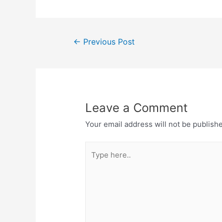
←
Previous Post
Leave a Comment
Your email address will not be publish