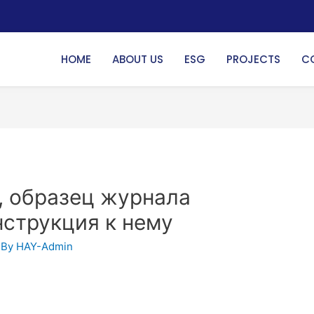
HOME
ABOUT US
ESG
PROJECTS
C
, образец журнала
инструкция к нему
 By
HAY-Admin