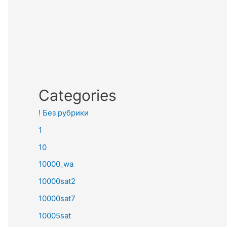
Categories
! Без рубрики
1
10
10000_wa
10000sat2
10000sat7
10005sat