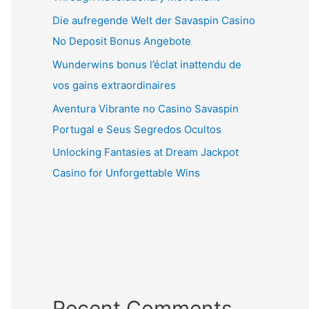
Die aufregende Welt der Savaspin Casino
No Deposit Bonus Angebote
Wunderwins bonus l’éclat inattendu de
vos gains extraordinaires
Aventura Vibrante no Casino Savaspin
Portugal e Seus Segredos Ocultos
Unlocking Fantasies at Dream Jackpot
Casino for Unforgettable Wins
Recent Comments