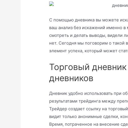
С помощью дневника вы можете искл
ваш анализ без искажений именно в
смотреть и делать выводы, видели л
нет. Сегодня мы поговорим о такой 
элемент успеха, который может стат
Торговый дневник
дневников
Дневник удобно использовать при об
результатами трейдинга между препо
Трейдер создает ссылку на торговый
видит только анонимные сделки, ко
Время, потраченное на внесение сде