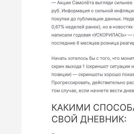
— Акции Самолёта выгляди сильнее р
руб. Информация о сильной инфляци
покупки до публикации данных. Неде
0,67% неделей ранее), но в новостя
написали годовая «УСКОРИЛАСЬ» — ка
последние 6 месяцев розница реагир
Начать хотелось бы с того, что мон
скрин выхода 1 (скриншот ситуации 
позиции) — скриншоты хорошо показ
Прогрессировать, действительно рас
том случае, если начнете вести дне
КАКИМИ СПОСОБ
СВОЙ ДНЕВНИК: