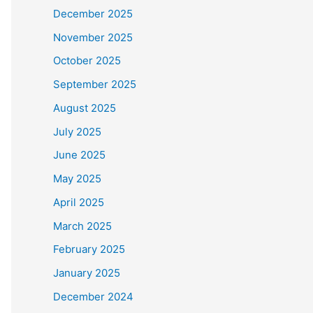
December 2025
November 2025
October 2025
September 2025
August 2025
July 2025
June 2025
May 2025
April 2025
March 2025
February 2025
January 2025
December 2024