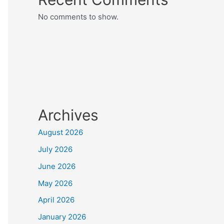
No comments to show.
Archives
August 2026
July 2026
June 2026
May 2026
April 2026
January 2026