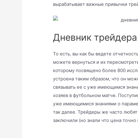
вырабатывает важные привычки трей
Дневник трейдера
То есть, вы как бы ведете отчетнос
можете вернуться и их пересмотрет
которому посвящено более 800 иссле
устроена таким образом, что он мо
связывать ее с уже имеющимся знан
хозяев в футбольном матче. Поступи
уже имеющимися знаниями о парамет
так далее. Трейдеры же часто любят
заключили (но знали что цена точно п