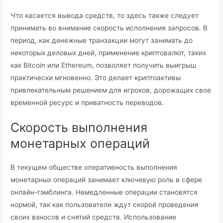
Что касается вывода средств, то здесь также следует
принимать во внимание скорость исполнения запросов. В
период, как денежные транзакции могут занимать до
некоторых деловых дней, применение криптовалют, таких
как Bitcoin или Ethereum, позволяет получить выигрыш
практически мгновенно. Это делает криптоактивы
привлекательным решением для игроков, дорожащих свое
временной ресурс и приватность переводов.
Скорость выполнения
монетарных операций
В текущем обществе оперативность выполнения
монетарных операций занимает ключевую роль в сфере
онлайн-гэмблинга. Немедленные операции становятся
нормой, так как пользователи ждут скорой проведения
своих взносов и снятий средств. Использование