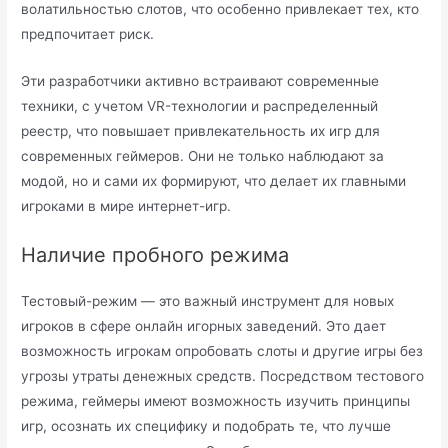
волатильностью слотов, что особенно привлекает тех, кто
предпочитает риск.
Эти разработчики активно встраивают современные
техники, с учетом VR-технологии и распределенный
реестр, что повышает привлекательность их игр для
современных геймеров. Они не только наблюдают за
модой, но и сами их формируют, что делает их главными
игроками в мире интернет-игр.
Наличие пробного режима
Тестовый-режим — это важный инструмент для новых
игроков в сфере онлайн игорных заведений. Это дает
возможность игрокам опробовать слоты и другие игры без
угрозы утраты денежных средств. Посредством тестового
режима, геймеры имеют возможность изучить принципы
игр, осознать их специфику и подобрать те, что лучше