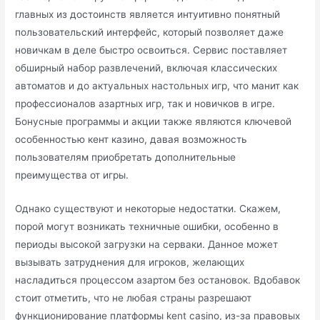
главных из достоинств является интуитивно понятный
пользовательский интерфейс, который позволяет даже
новичкам в деле быстро освоиться. Сервис поставляет
обширный набор развлечений, включая классических
автоматов и до актуальных настольных игр, что манит как
профессионалов азартных игр, так и новичков в игре.
Бонусные программы и акции также являются ключевой
особенностью кент казино, давая возможность
пользователям приобретать дополнительные
преимущества от игры.
Однако существуют и некоторые недостатки. Скажем,
порой могут возникать техничные ошибки, особенно в
периоды высокой загрузки на серваки. Данное может
вызывать затруднения для игроков, желающих
насладиться процессом азартом без остановок. Вдобавок
стоит отметить, что не любая страны разрешают
функционирование платформы kent casino, из-за правовых