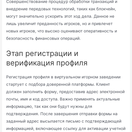
Совершенствование процедур обработки транзакций и
внедрение передовых технологий, таких как блокчейн,
могут значительно ускорить этот ход дела. Данное не
лишь увеличит преданность игроков, но и привлечет
новых игроков, что высоко оценивают оперативность и
безопасность финансовых операций.
Этап регистрации и
верификация профиля
Регистрация профиля в виртуальном игорном заведении
стартует с подбора доверенной платформы. Клиент
должен заполнить форму, предоставив адрес электронной
почты, имя и код доступа. Важно применять актуальные
информацию, так как они будут нужны для
подтверждения. После завершения отправки формы на
заданный адрес высылается письмо с подтверждающей
информацией, включающее ссылку для активации учетной