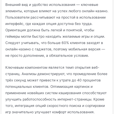
Внешний вид и удобство использования — ключевые
элементы, которые влияют на успех любого онлайн-казино.
Пользователи рассчитывают на простой в использовании
интерфейс, где каждая опция доступна без труда.
Ориентация должна быть легкой и понятной, чтобы
геймеры могли быстро находить желаемые игры и опции.
Следует учитывать, что больше 60% клиентов заходят в
онлайн-казино с гаджетов, поэтому мобильная версия —
не просто дополнение, а обязательное условие.
Ключевым компонентом является темп открытия веб-
страниц. Анализы демонстрируют, что промедление более
трёх секунд может привести к утрате до 40 процентов
потенциальных клиентов. Оптимизация картинок и
применение новейших систем кэширования способствуют
улучшить работоспособность интернет-страницы. Кроме
того, интеграция опций скоростного поиска и сортировки
игр значительно улучшает комфорт использования.