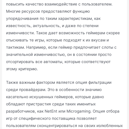
повысить качество взаимодействие с пользователем.
Многие ресурсов предоставляют функцию
упорядочивания по таким характеристикам, как
известность, актуальность, и даже по степени
изменчивости. Такое дает возможность геймерам скорее
отыскивать те игры, которые подходят к их вкусам и
тактикам. Например, если геймер предпочитает слоты с
значительной изменчивостью, он в состоянии просто
отсортировать все автоматы, которые соответствуют
этому критерию.
Также важным фактором является опция фильтрации
среди провайдерам. Это в особенности значимо
касательно искушенных геймеров, которые давно
обладают пристрастия среди таких именитых
разработчиков, как NetEnt или Microgaming. Опция отбора
игр от специфического поставщика позволяет
пользователям сконцентрироваться на своих излюбленных