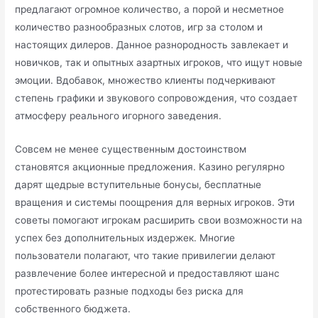
предлагают огромное количество, а порой и несметное
количество разнообразных слотов, игр за столом и
настоящих дилеров. Данное разнородность завлекает и
новичков, так и опытных азартных игроков, что ищут новые
эмоции. Вдобавок, множество клиенты подчеркивают
степень графики и звукового сопровождения, что создает
атмосферу реального игорного заведения.
Совсем не менее существенным достоинством
становятся акционные предложения. Казино регулярно
дарят щедрые вступительные бонусы, бесплатные
вращения и системы поощрения для верных игроков. Эти
советы помогают игрокам расширить свои возможности на
успех без дополнительных издержек. Многие
пользователи полагают, что такие привилегии делают
развлечение более интересной и предоставляют шанс
протестировать разные подходы без риска для
собственного бюджета.