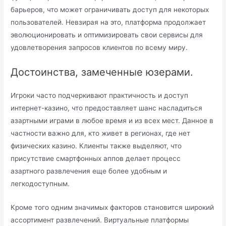
барьеров, что может ограничивать доступ для некоторых
пользователей. Невзирая на это, платформа продолжает
эволюционировать и оптимизировать свои сервисы для
удовлетворения запросов клиентов по всему миру.
Достоинства, замеченные юзерами.
Игроки часто подчеркивают практичность и доступ
интернет-казино, что предоставляет шанс насладиться
азартными играми в любое время и из всех мест. Данное в
частности важно для, кто живет в регионах, где нет
физических казино. Клиенты также выделяют, что
присутствие смартфонных аппов делает процесс
азартного развлечения еще более удобным и
легкодоступным.
Кроме того одним значимых факторов становится широкий
ассортимент развлечений. Виртуальные платформы