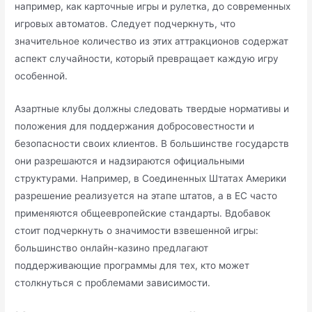
например, как карточные игры и рулетка, до современных
игровых автоматов. Следует подчеркнуть, что
значительное количество из этих аттракционов содержат
аспект случайности, который превращает каждую игру
особенной.
Азартные клубы должны следовать твердые нормативы и
положения для поддержания добросовестности и
безопасности своих клиентов. В большинстве государств
они разрешаются и надзираются официальными
структурами. Например, в Соединенных Штатах Америки
разрешение реализуется на этапе штатов, а в ЕС часто
применяются общеевропейские стандарты. Вдобавок
стоит подчеркнуть о значимости взвешенной игры:
большинство онлайн-казино предлагают
поддерживающие программы для тех, кто может
столкнуться с проблемами зависимости.