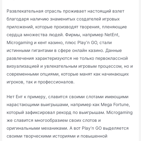
Развлекательная отрасль проживает настоящий взлет
благодаря наличию знаменитых создателей игровых
приложений, которые производят творения, пленяющие
сердца множества людей. Фирмы, например NetEnt,
Microgaming и кент казино, плюс Play’n GO, стали
истинными гигантами в сфере онлайн казино. Данные
развлечения характеризуются не только первоклассной
визуализацией и увлекательным игровым процессом, но и
современными опциями, которые манят как начинающих
игроков, так и профессионалов.
Нет Ент к примеру, славится своими слотами имеющими
нарастающими выигрышами, например как Mega Fortune,
который зафиксировал рекорд по выигрышам. Microgaming
же славится многообразием своих слотов и
оригинальными механиками. А вот Play’n GO выделяется
своими творческими историями и повышенной