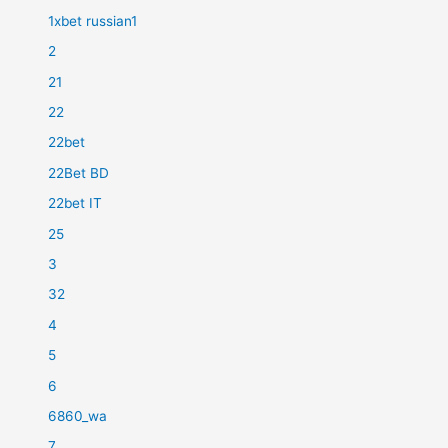
1xbet russian1
2
21
22
22bet
22Bet BD
22bet IT
25
3
32
4
5
6
6860_wa
7