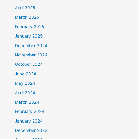
April 2025
March 2025
February 2025
January 2025
December 2024
November 2024
October 2024
June 2024
May 2024
April 2024
March 2024
February 2024
January 2024
December 2023