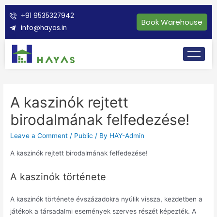
+91 9535327942
Book Warehouse
info@hayas.in
A kaszinók rejtett
birodalmának felfedezése!
Leave a Comment
/
Public
/ By
HAY-Admin
A kaszinók rejtett birodalmának felfedezése!
A kaszinók története
A kaszinók története évszázadokra nyúlik vissza, kezdetben a
játékok a társadalmi események szerves részét képezték. A