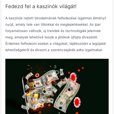
Fedezd fel a kaszinók világát!
A kaszinók rejtett birodalmának felfedezése izgalmas élményt
nyújt, amely tele van titkokkal és meglepetésekkel. Az ipar
folyamatosan változik, új trendek és technológiák jelennek
meg, amelyek lehetővé teszik a játékok újfajta élvezetét.
Érdemes felfedezni ezeket a világokat, tájékozódni a legújabb
lehetőségekről és élvezni a szerencsejáték adta izgalmakat.