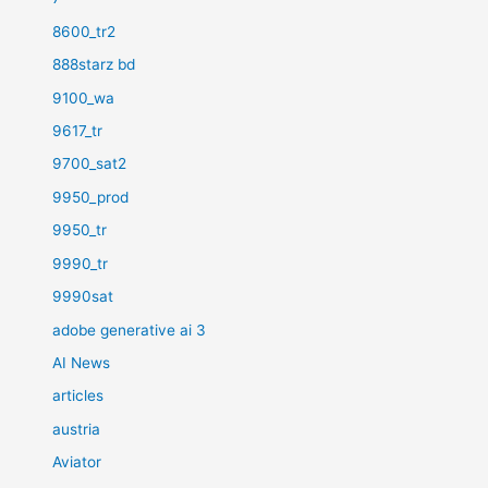
8600_tr2
888starz bd
9100_wa
9617_tr
9700_sat2
9950_prod
9950_tr
9990_tr
9990sat
adobe generative ai 3
AI News
articles
austria
Aviator