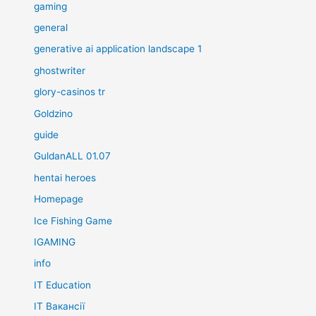
gaming
general
generative ai application landscape 1
ghostwriter
glory-casinos tr
Goldzino
guide
GuldanALL 01.07
hentai heroes
Homepage
Ice Fishing Game
IGAMING
info
IT Education
IT Вакансії