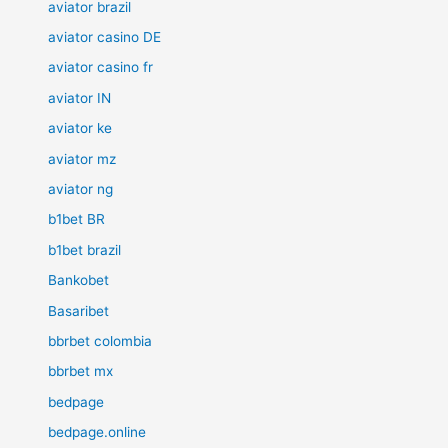
aviator brazil
aviator casino DE
aviator casino fr
aviator IN
aviator ke
aviator mz
aviator ng
b1bet BR
b1bet brazil
Bankobet
Basaribet
bbrbet colombia
bbrbet mx
bedpage
bedpage.online