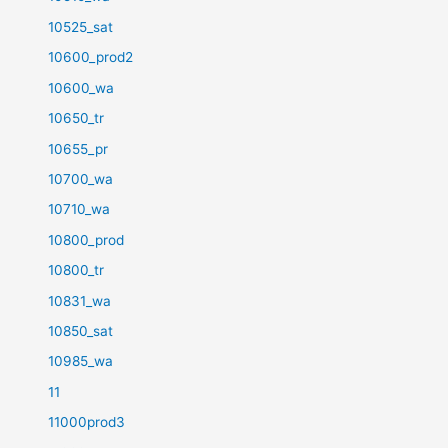
10525_sat
10600_prod2
10600_wa
10650_tr
10655_pr
10700_wa
10710_wa
10800_prod
10800_tr
10831_wa
10850_sat
10985_wa
11
11000prod3