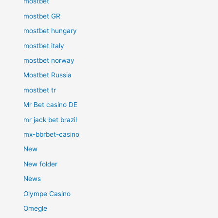
mostbet
mostbet GR
mostbet hungary
mostbet italy
mostbet norway
Mostbet Russia
mostbet tr
Mr Bet casino DE
mr jack bet brazil
mx-bbrbet-casino
New
New folder
News
Olympe Casino
Omegle