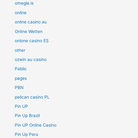
omegle.is
online
online casino au
Online Wetten
onlone casino ES
other
ozwin au casino
Pablic
pages
PBN
pelican casino PL
Pin UP
Pin Up Brazil
Pin UP Online Casino
Pin Up Peru