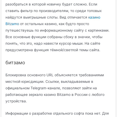
разобраться в которой новичку будет сложно. Если
ставить фильтр по производителям, то среди топовых
найдутся выигрышные слоты. Вид отличается
казино
Bitzamo
от остальных казино, как будто просто
путешествуешь по информационному сайту с картинками.
Все основные функции собраны сбоку в значки, чтобы
понять, что это, надо навести курсор мыши. На сайте
предусмотрена функция тёмной/светлой темы сайта.
битзамо
Блокировка основного URL объясняется требованиями
местной юрисдикции. Ссылки, выкладываемые в
официальном Telegram-канале, позволяют зайти на
работающее зеркало казино Bitzamo в России с любого
устройства.
Информации о разработке отдельного софта пока нет. Для