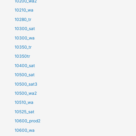
10200_wa2
10210_wa
10280_tr
10300_sat
10300_wa
10350_tr
10350tr
10400_sat
10500_sat
10500_sat3
10500_wa2
10510_wa
10525_sat
10600_prod2
10600_wa