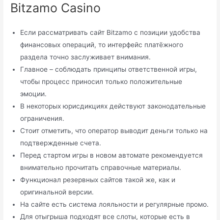
Bitzamo Casino
Если рассматривать сайт Bitzamo с позиции удобства
финансовых операций, то интерфейс платёжного
раздела точно заслуживает внимания.
Главное – соблюдать принципы ответственной игры,
чтобы процесс приносил только положительные
эмоции.
В некоторых юрисдикциях действуют законодательные
ограничения.
Стоит отметить, что оператор выводит деньги только на
подтвержденные счета.
Перед стартом игры в новом автомате рекомендуется
внимательно прочитать справочные материалы.
Функционал резервных сайтов такой же, как и
оригинальной версии.
На сайте есть система лояльности и регулярные промо.
Для отыгрыша подходят все слоты, которые есть в