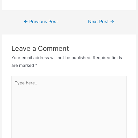
←
Previous Post
Next Post
→
Leave a Comment
Your email address will not be published.
Required fields
are marked
*