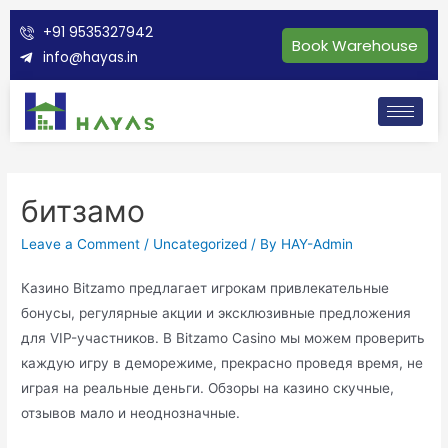
+91 9535327942
Book Warehouse
info@hayas.in
битзамо
Leave a Comment
/
Uncategorized
/ By
HAY-Admin
Казино Bitzamo предлагает игрокам привлекательные
бонусы, регулярные акции и эксклюзивные предложения
для VIP-участников. В Bitzamo Casino мы можем проверить
каждую игру в деморежиме, прекрасно проведя время, не
играя на реальные деньги. Обзоры на казино скучные,
отзывов мало и неоднозначные.