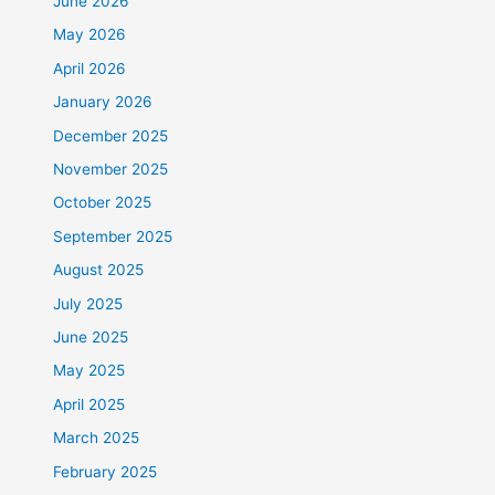
June 2026
May 2026
April 2026
January 2026
December 2025
November 2025
October 2025
September 2025
August 2025
July 2025
June 2025
May 2025
April 2025
March 2025
February 2025