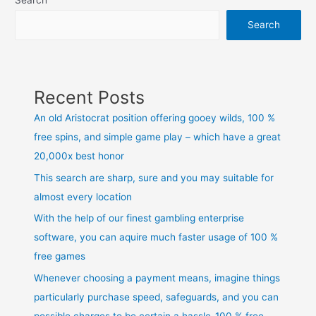
Search
Recent Posts
An old Aristocrat position offering gooey wilds, 100 %
free spins, and simple game play – which have a great
20,000x best honor
This search are sharp, sure and you may suitable for
almost every location
With the help of our finest gambling enterprise
software, you can aquire much faster usage of 100 %
free games
Whenever choosing a payment means, imagine things
particularly purchase speed, safeguards, and you can
possible charges to be certain a hassle-100 % free