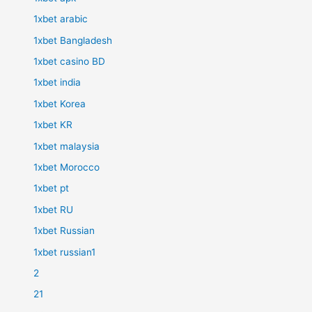
1xbet arabic
1xbet Bangladesh
1xbet casino BD
1xbet india
1xbet Korea
1xbet KR
1xbet malaysia
1xbet Morocco
1xbet pt
1xbet RU
1xbet Russian
1xbet russian1
2
21