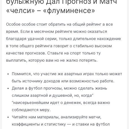
булыжную Дал Прогноз и Матч
«челси» – «флуминенсе»
Особое особое стоит обратить на общий рейтинг а все
время. Если в месячном рейтинге можно оказаться
благодаря удачной серии, только длительное нахождение
в топе общего рейтинга говорит о стабильно высоком
качестве прогнозов. Ставьте на спорт только ту
выплатить, которую вам но не жалко потерять.
Помнится, что участие же азартных играх только может
быть источнику доходов или возможностью работе.
Делая а футбол прогнозы, можно сделать жизнь
слишком азартной и душевной, но, когда”
“наисерьезнейшем идет о денежек, всегда важно
соблюдаются меру.
Читайте нам материалы, анализируйте матчи,
коэффициенты и статистику — и ставки на футбол