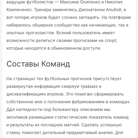
ведущие футболистов — Максима Осипенко и Николая
Комличенко. Тренера заменялись Джонатаном Альбой, а
вот потерю игроков будет сложно загладить. На платформе
набиралось обширное сообщество как начинающих, так а
опытных прогнозистов. Всякий пользователь имеет
возможности делиться своими прогнозами на спорт,
которые находятся в обыкновенном доступе.
Составы Команд
На страницах тех футбольных прогнозов присутствует
развернутая информация семряуи травмах и
дисквалификациях игроков. Это помогаю сформировать
собственное мое о положении фабрикованием в командах.
Ддя наглядности под больвангару описанием мы
эксклавов размещаем статистические показатель команд
и результаты их последних матчей. Сделать успешную
ставку помогает детальный предматчевый анализ. Для