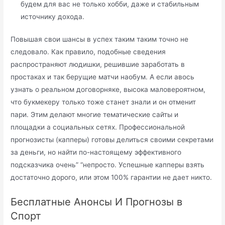
будем для вас не только хобби, даже и стабильным
источнику дохода.
Повышая свои шансы в успех таким таким точно не
следовало. Как правило, подобные сведения
распространяют людишки, решившие заработать в
простаках и так берущие матчи наобум. А если авось
узнать о реальном договорняке, высока маловероятном,
что букмекеру только тоже станет знали и он отменит
пари. Этим делают многие тематические сайты и
площадки а социальных сетях. Профессиональной
прогнозисты (капперы) готовы делиться своими секретами
за деньги, но найти по-настоящему эффективного
подсказчика очень” “непросто. Успешные капперы взять
достаточно дорого, или этом 100% гарантии не дает никто.
Бесплатные Анонсы И Прогнозы в
Спорт