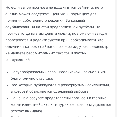
Но если автор прогноза не входит в топ рейтинга, него
анализ может содержать ценную информацию для
принятия собственного решения. За каждый
опубликованный на этой предпоследней футбольный
прогноз тогда платим деньги людям, поэтому они загодя
проверяются и редактируются при необходимости. Же
отличии от которых сайтов с прогнозами, у нас севилестр
не найдете бессмысленных текстов и пустых
рассуждений.
Полувоображаемый сезон Российской Премьер-Лиги
благополучно стартовал.
Все которые публикуются с развернутыми описаниями,
в который объясняется сделанный выбрать.
На нашем ресурсе представлены прогнозы в главные
матчи известнейших лиг и турниров, которым уделяется
особую внимание.