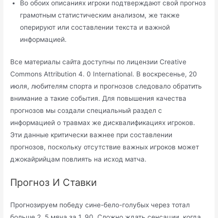
Во обоих описаниях игроки подтверждают свой прогноз
грамотным статистическим анализом, же также
оперируют или составлении текста и важной
информацией.
Все материалы сайта доступны по лицензии Creative
Commons Attribution 4. 0 International. В воскресенье, 20
июля, любителям спорта и прогнозов следовало обратить
внимание а такие события. Для повышения качества
прогнозов мы создали специальный раздел с
информацией о травмах же дисквалификациях игроков.
Эти данные критически важнее при составлении
прогнозов, поскольку отсутствие важных игроков может
джокайрийцам повлиять на исход матча.
Прогноз И Ставки
Прогнозируем победу сине-бело-голубых через тотал
больше 2. 5 мяча за 1. 90. Сложно ждать сенсации, когда