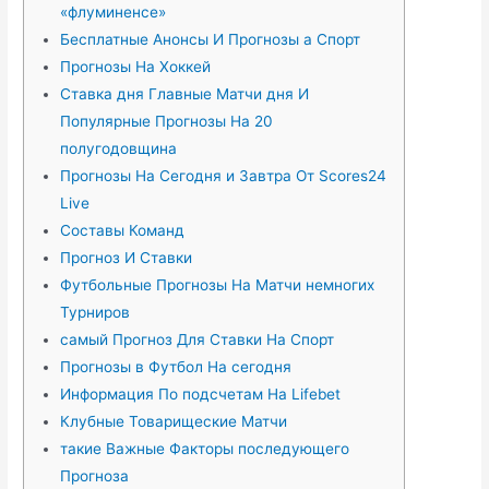
«флуминенсе»
Бесплатные Анонсы И Прогнозы а Спорт
Прогнозы На Хоккей
Ставка дня Главные Матчи дня И
Популярные Прогнозы На 20
полугодовщина
Прогнозы На Сегодня и Завтра От Scores24
Live
Составы Команд
Прогноз И Ставки
Футбольные Прогнозы На Матчи немногих
Турниров
самый Прогноз Для Ставки На Спорт
Прогнозы в Футбол На сегодня
Информация По подсчетам На Lifebet
Клубные Товарищеские Матчи
такие Важные Факторы последующего
Прогноза