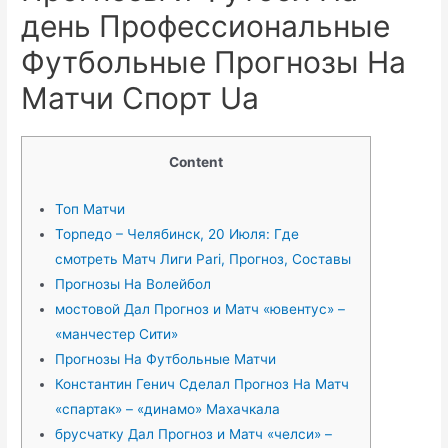
день Профессиональные
Футбольные Прогнозы На
Матчи Спорт Ua
Content
Топ Матчи
Торпедо – Челябинск, 20 Июля: Где
смотреть Матч Лиги Pari, Прогноз, Составы
Прогнозы На Волейбол
мостовой Дал Прогноз и Матч «ювентус» –
«манчестер Сити»
Прогнозы На Футбольные Матчи
Константин Генич Сделал Прогноз На Матч
«спартак» – «динамо» Махачкала
брусчатку Дал Прогноз и Матч «челси» –