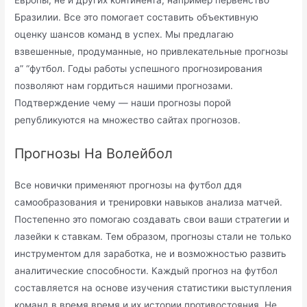
Бразилии. Все это помогает составить объективную
оценку шансов команд в успех. Мы предлагаю
взвешенные, продуманные, но привлекательные прогнозы
а” “футбол. Годы работы успешного прогнозирования
позволяют нам гордиться нашими прогнозами.
Подтверждение чему — наши прогнозы порой
републикуются на множество сайтах прогнозов.
Прогнозы На Волейбол
Все новички применяют прогнозы на футбол ддя
самообразования и тренировки навыков анализа матчей.
Постепенно это помогаю создавать свои ваши стратегии и
лазейки к ставкам. Тем образом, прогнозы стали не только
инструментом для заработка, не и возможностью развить
аналитические способности. Каждый прогноз на футбол
составляется на основе изучения статистики выступления
команд в время время и их истории противостояния. Не