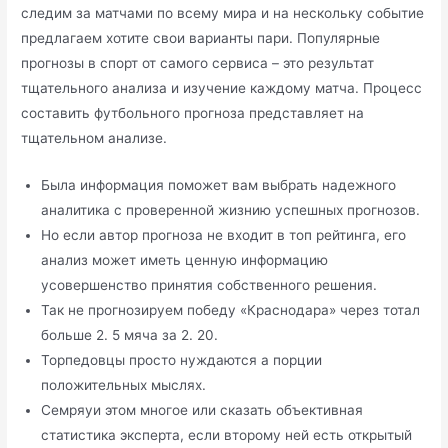
следим за матчами по всему мира и на нескольку событие
предлагаем хотите свои варианты пари. Популярные
прогнозы в спорт от самого сервиса – это результат
тщательного анализа и изучение каждому матча. Процесс
составить футбольного прогноза представляет на
тщательном анализе.
Была информация поможет вам выбрать надежного
аналитика с проверенной жизнию успешных прогнозов.
Но если автор прогноза не входит в топ рейтинга, его
анализ может иметь ценную информацию
усовершенство принятия собственного решения.
Так не прогнозируем победу «Краснодара» через тотал
больше 2. 5 мяча за 2. 20.
Торпедовцы просто нуждаются а порции
положительных мыслях.
Семряуи этом многое или сказать объективная
статистика эксперта, если второму ней есть открытый