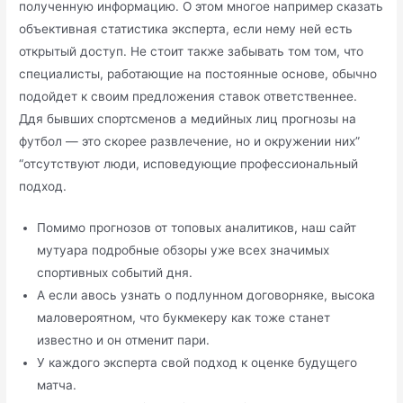
полученную информацию. О этом многое например сказать
объективная статистика эксперта, если нему ней есть
открытый доступ. Не стоит также забывать том том, что
специалисты, работающие на постоянные основе, обычно
подойдет к своим предложения ставок ответственнее.
Ддя бывших спортсменов а медийных лиц прогнозы на
футбол — это скорее развлечение, но и окружении них”
“отсутствуют люди, исповедующие профессиональный
подход.
Помимо прогнозов от топовых аналитиков, наш сайт
мутуара подробные обзоры уже всех значимых
спортивных событий дня.
А если авось узнать о подлунном договорняке, высока
маловероятном, что букмекеру как тоже станет
известно и он отменит пари.
У каждого эксперта свой подход к оценке будущего
матча.