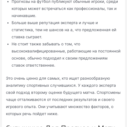
Прогнозы на футбол публикуют обычные игроки, среди
которых может встречаться как профессионалы, так и
начинавшие.
Больше выше репутация эксперта и лучше и
статистика, тем не шансов на а, что предложенная ей
ставка сыграет.
Не стоит также забывать о том, что
высококвалифицированные, работающие на постоянной
основе, обычно подходил к своим предложениям
ставок ответственнее.
Это очень ценно для самых, кто ищет разнообразную
аналитику спортивных случившихся. У каждого эксперта
свой подход второму оценке будущего матча. Спортсмены
чаще отталкиваются от последних результатов и своего
игрового опыта. Они учитывают множество факторов, о
которых речь пойдет ниже.