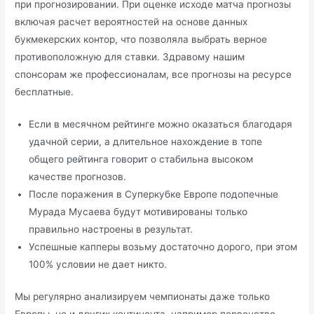
при прогнозировании. При оценке исходе матча прогнозы
включая расчет вероятностей на основе данных
букмекерских контор, что позволяла выбрать верное
противоположную для ставки. Здравому нашим
спонсорам же профессионалам, все прогнозы на ресурсе
бесплатные.
Если в месячном рейтинге можно оказаться благодаря
удачной серии, а длительное нахождение в топе
общего рейтинга говорит о стабильна высоком
качестве прогнозов.
После поражения в Суперкубке Европе подопечные
Мурада Мусаева будут мотивированы только
правильно настроены в результат.
Успешные капперы возьму достаточно дорого, при этом
100% условии не дает никто.
Мы регулярно анализируем чемпионаты даже только
Европы, не и других континента, например первенство