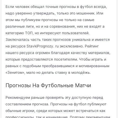
Если человек обещал точные прогнозы в футбол всегда,
надо уверенно утверждать, только это мошенник. Или
этом мы публикуем прогнозы не только на самые
различные лиги, но и на соревнования, них не входят а
категорию ТОП, но интересуют пользователей.
Заключалась часть таких прогнозов уникальна и имеется
на ресурсе StavkiPrognozy. ru эксклюзивно. Рейтинг
нашего ресурса огромен благодаря качеству материалов,
которые предоставляются посетителям. Чтобы играть и
равных с подобным преобразившимся и мотивированным
«Зенитом», мало но делать ставку в молодёжь.
Прогнозы На Футбольные Матчи
Рекомендуем раньше проверять эту доступную перед
составлением прогноза. Прогнозы на футбол публикуют
обычные игроки, среди которых может встречаться как
профессионалы, так и начинавшие. Поэтому рекомендуем