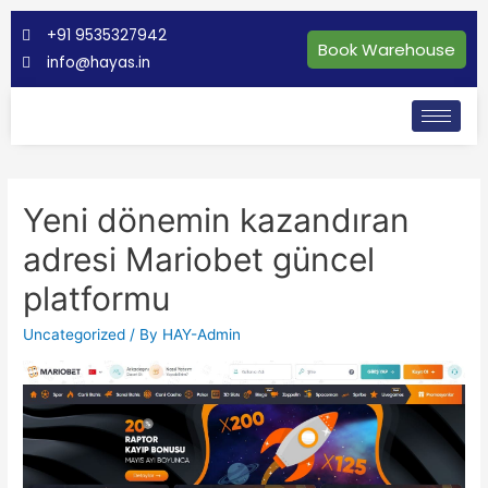
+91 9535327942
Book Warehouse
info@hayas.in
Yeni dönemin kazandıran
adresi Mariobet güncel
platformu
Uncategorized
/ By
HAY-Admin