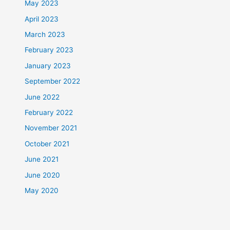
May 2023
April 2023
March 2023
February 2023
January 2023
September 2022
June 2022
February 2022
November 2021
October 2021
June 2021
June 2020
May 2020