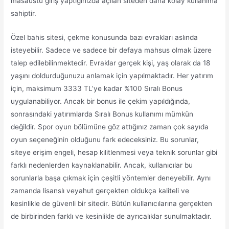
masaüstü giriş yaptığınızda açılan siteden daha kolay kullanıma
sahiptir.
Özel bahis sitesi, çekme konusunda bazı evrakları aslında
isteyebilir. Sadece ve sadece bir defaya mahsus olmak üzere
talep edilebilinmektedir. Evraklar gerçek kişi, yaş olarak da 18
yaşını doldurduğunuzu anlamak için yapılmaktadır. Her yatırım
için, maksimum 3333 TL’ye kadar %100 Sıralı Bonus
uygulanabiliyor. Ancak bir bonus ile çekim yapıldığında,
sonrasındaki yatırımlarda Sıralı Bonus kullanımı mümkün
değildir. Spor oyun bölümüne göz attığınız zaman çok sayıda
oyun seçeneğinin olduğunu fark edeceksiniz. Bu sorunlar,
siteye erişim engeli, hesap kilitlenmesi veya teknik sorunlar gibi
farklı nedenlerden kaynaklanabilir. Ancak, kullanıcılar bu
sorunlarla başa çıkmak için çeşitli yöntemler deneyebilir. Aynı
zamanda lisanslı veyahut gerçekten oldukça kaliteli ve
kesinlikle de güvenli bir sitedir. Bütün kullanıcılarına gerçekten
de birbirinden farklı ve kesinlikle de ayrıcalıklar sunulmaktadır.