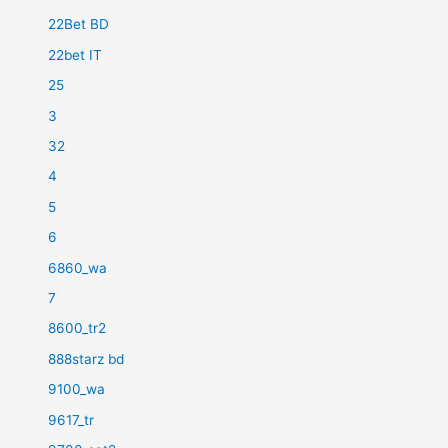
22Bet BD
22bet IT
25
3
32
4
5
6
6860_wa
7
8600_tr2
888starz bd
9100_wa
9617_tr