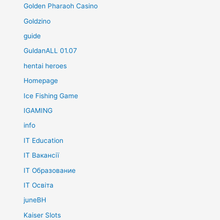
Golden Pharaoh Casino
Goldzino
guide
GuldanALL 01.07
hentai heroes
Homepage
Ice Fishing Game
IGAMING
info
IT Education
IT Вакансії
IT Образование
IT Освіта
juneBH
Kaiser Slots