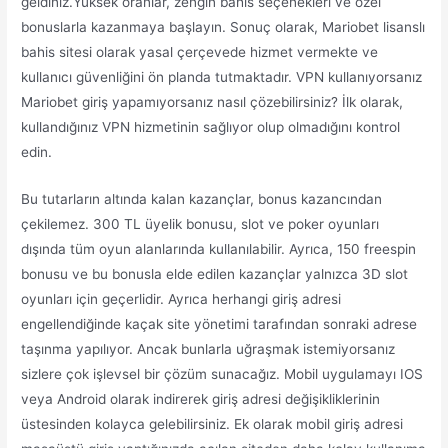
geldiniz.Yüksek oranlar, zengin bahis seçenekleri ve özel
bonuslarla kazanmaya başlayın. Sonuç olarak, Mariobet lisanslı
bahis sitesi olarak yasal çerçevede hizmet vermekte ve
kullanıcı güvenliğini ön planda tutmaktadır. VPN kullanıyorsanız
Mariobet giriş yapamıyorsanız nasıl çözebilirsiniz? İlk olarak,
kullandığınız VPN hizmetinin sağlıyor olup olmadığını kontrol
edin.
Bu tutarların altında kalan kazançlar, bonus kazancından
çekilemez. 300 TL üyelik bonusu, slot ve poker oyunları
dışında tüm oyun alanlarında kullanılabilir. Ayrıca, 150 freespin
bonusu ve bu bonusla elde edilen kazançlar yalnızca 3D slot
oyunları için geçerlidir. Ayrıca herhangi giriş adresi
engellendiğinde kaçak site yönetimi tarafından sonraki adrese
taşınma yapılıyor. Ancak bunlarla uğraşmak istemiyorsanız
sizlere çok işlevsel bir çözüm sunacağız. Mobil uygulamayı IOS
veya Android olarak indirerek giriş adresi değişikliklerinin
üstesinden kolayca gelebilirsiniz. Ek olarak mobil giriş adresi