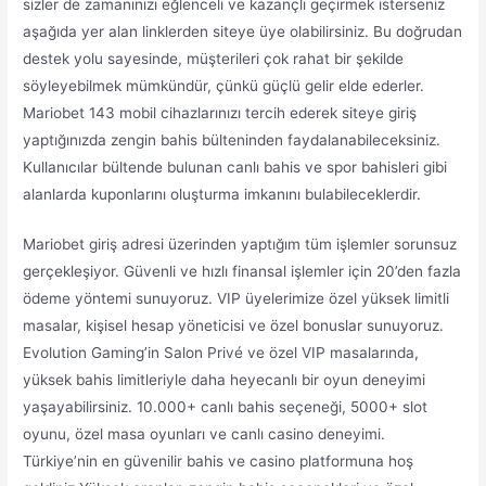
sizler de zamanınızı eğlenceli ve kazançlı geçirmek isterseniz
aşağıda yer alan linklerden siteye üye olabilirsiniz. Bu doğrudan
destek yolu sayesinde, müşterileri çok rahat bir şekilde
söyleyebilmek mümkündür, çünkü güçlü gelir elde ederler.
Mariobet 143 mobil cihazlarınızı tercih ederek siteye giriş
yaptığınızda zengin bahis bülteninden faydalanabileceksiniz.
Kullanıcılar bültende bulunan canlı bahis ve spor bahisleri gibi
alanlarda kuponlarını oluşturma imkanını bulabileceklerdir.
Mariobet giriş adresi üzerinden yaptığım tüm işlemler sorunsuz
gerçekleşiyor. Güvenli ve hızlı finansal işlemler için 20’den fazla
ödeme yöntemi sunuyoruz. VIP üyelerimize özel yüksek limitli
masalar, kişisel hesap yöneticisi ve özel bonuslar sunuyoruz.
Evolution Gaming’in Salon Privé ve özel VIP masalarında,
yüksek bahis limitleriyle daha heyecanlı bir oyun deneyimi
yaşayabilirsiniz. 10.000+ canlı bahis seçeneği, 5000+ slot
oyunu, özel masa oyunları ve canlı casino deneyimi.
Türkiye’nin en güvenilir bahis ve casino platformuna hoş