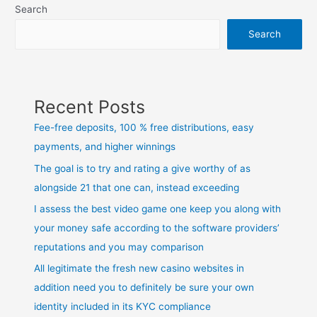
Search
Search
Recent Posts
Fee-free deposits, 100 % free distributions, easy
payments, and higher winnings
The goal is to try and rating a give worthy of as
alongside 21 that one can, instead exceeding
I assess the best video game one keep you along with
your money safe according to the software providers’
reputations and you may comparison
All legitimate the fresh new casino websites in
addition need you to definitely be sure your own
identity included in its KYC compliance