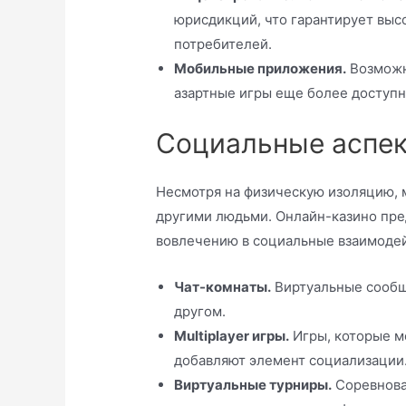
юрисдикций, что гарантирует выс
потребителей.
Мобильные приложения.
Возможн
азартные игры еще более доступ
Социальные аспек
Несмотря на физическую изоляцию, 
другими людьми. Онлайн-казино пр
вовлечению в социальные взаимодейс
Чат-комнаты.
Виртуальные сообщ
другом.
Multiplayer игры.
Игры, которые м
добавляют элемент социализации
Виртуальные турниры.
Соревнова