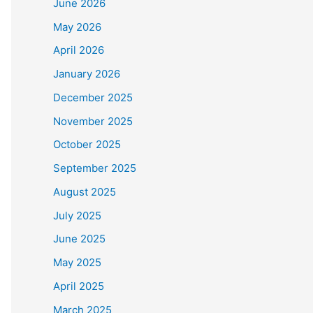
June 2026
May 2026
April 2026
January 2026
December 2025
November 2025
October 2025
September 2025
August 2025
July 2025
June 2025
May 2025
April 2025
March 2025