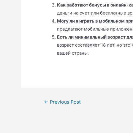
Как работают бонусы в онлайн-к
деньги на счет или бесплатные вр
Могу ли я играть в мобильном п
предлагают мобильные приложения
Есть ли минимальный возраст дл
возраст составляет 18 лет, но это
вашей страны.
←
Previous Post