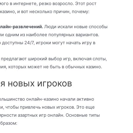
ого в интернете, резко возросло. Этот рост
казино, и вот несколько причин, почему:
нлайн-развлечений.
Люди искали новые способы
ли одним из наиболее популярных вариантов.
доступны 24/7, игроки могут начать игру в
предлагают широкий выбор игр, включая слоты,
ния, которых может не быть в обычных казино.
я новых игроков
ольшинство онлайн-казино начали активно
и, чтобы привлечь новых игроков. Это еще
ярности азартных игр онлайн. Основные типы
бразом: