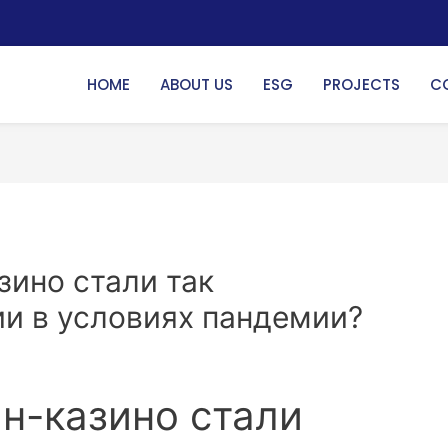
HOME
ABOUT US
ESG
PROJECTS
C
зино стали так
ии в условиях пандемии?
н-казино стали