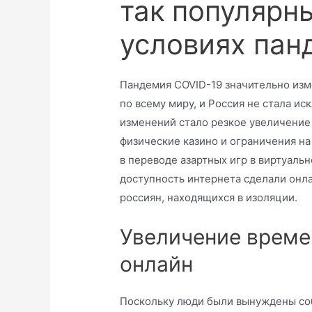
так популярны
условиях пан
Пандемия COVID-19 значительно из
по всему миру, и Россия не стала и
изменений стало резкое увеличение
физические казино и ограничения н
в переводе азартных игр в виртуальн
доступность интернета сделали онл
россиян, находящихся в изоляции.
Увеличение време
онлайн
Поскольку люди были вынуждены со