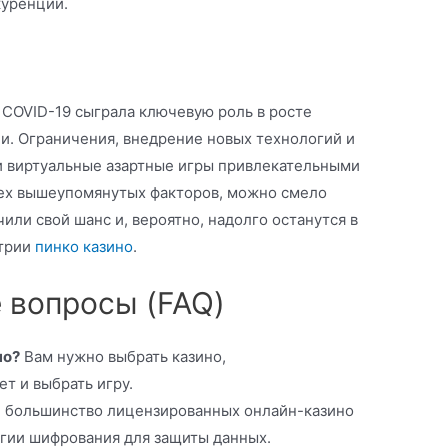
куренции.
 COVID-19 сыграла ключевую роль в росте
и. Ограничения, внедрение новых технологий и
и виртуальные азартные игры привлекательными
сех вышеупомянутых факторов, можно смело
или свой шанс и, вероятно, надолго останутся в
стрии
пинко казино
.
 вопросы (FAQ)
но?
Вам нужно выбрать казино,
ет и выбрать игру.
 большинство лицензированных онлайн-казино
гии шифрования для защиты данных.