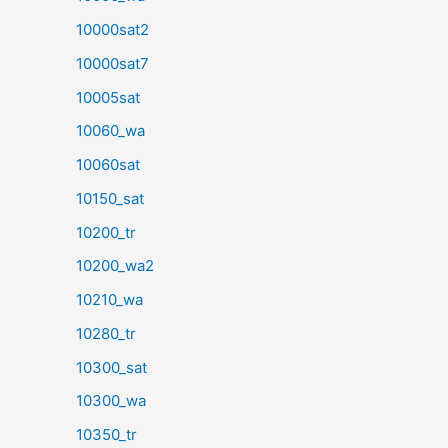
10000sat2
10000sat7
10005sat
10060_wa
10060sat
10150_sat
10200_tr
10200_wa2
10210_wa
10280_tr
10300_sat
10300_wa
10350_tr