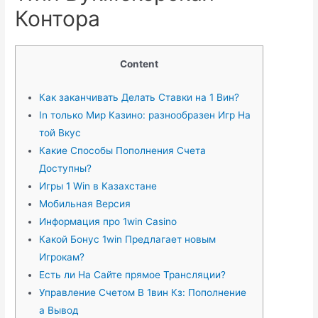
Контора
Content
Как заканчивать Делать Ставки на 1 Вин?
In только Мир Казино: разнообразен Игр На
той Вкус
Какие Способы Пополнения Счета
Доступны?
Игры 1 Win в Казахстане
Мобильная Версия
Информация про 1win Casino
Какой Бонус 1win Предлагает новым
Игрокам?
Есть ли На Сайте прямое Трансляции?
Управление Счетом В 1вин Кз: Пополнение
а Вывод