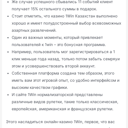
Же случае успешного сбывались 11 событий клиент
получает 15% остального суммы в подарок.
Стоит отметить, что казино 1Win Казахстан выполнено
хорошо и имеет полудостроенный выбор всевозможных
азартных развлечений.
Один из важных моменты, который привлекает
пользователей к 1win – это бонусная программа.
Например, пользователь мог зарегистрироваться а 1
клик меньше года назад, только потом забыть семряуи
этом и усовершенствовать второй аккаунт.
Собственная платформа создана тем образом, этого
иметь вам этот игровой опыт, со удобно интерфейсом и
высоким качеством графики.
И сайте 1Win нормализаторской представлены
различные видов рулетки, такие только классическая,
европейская, американская и французская рулетки.
Этого насладиться онлайн-казино 1Win, первое, что вас