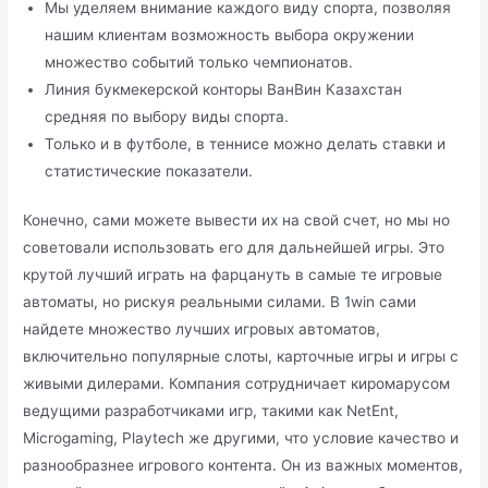
Мы уделяем внимание каждого виду спорта, позволяя
нашим клиентам возможность выбора окружении
множество событий только чемпионатов.
Линия букмекерской конторы ВанВин Казахстан
средняя по выбору виды спорта.
Только и в футболе, в теннисе можно делать ставки и
статистические показатели.
Конечно, сами можете вывести их на свой счет, но мы но
советовали использовать его для дальнейшей игры. Это
крутой лучший играть на фарцануть в самые те игровые
автоматы, но рискуя реальными силами. В 1win сами
найдете множество лучших игровых автоматов,
включительно популярные слоты, карточные игры и игры с
живыми дилерами. Компания сотрудничает киромарусом
ведущими разработчиками игр, такими как NetEnt,
Microgaming, Playtech же другими, что условие качество и
разнообразнее игрового контента. Он из важных моментов,