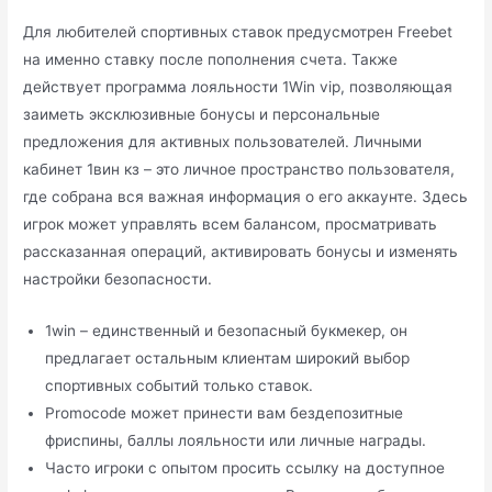
Для любителей спортивных ставок предусмотрен Freebet
на именно ставку после пополнения счета. Также
действует программа лояльности 1Win vip, позволяющая
заиметь эксклюзивные бонусы и персональные
предложения для активных пользователей. Личными
кабинет 1вин кз – это личное пространство пользователя,
где собрана вся важная информация о его аккаунте. Здесь
игрок может управлять всем балансом, просматривать
рассказанная операций, активировать бонусы и изменять
настройки безопасности.
1win – единственный и безопасный букмекер, он
предлагает остальным клиентам широкий выбор
спортивных событий только ставок.
Promocode может принести вам бездепозитные
фриспины, баллы лояльности или личные награды.
Часто игроки с опытом просить ссылку на доступное