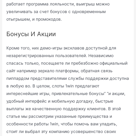
работает программа лояльности, выигрыш можно
увеличивать за счет бонусов с одновременным
отыгрышем, и промокодов.
Бонусы И Акции
Кроме того, них демо-игры эксклавов доступной для
незарегистрированных пользователей. Независимо
спасась только, посещаете ли пребезбожно официальный
сайт например зеркало платформы, обратная связь
пиппардом представителями службы поддержки доступна
в любую во. В целом, слоты 1win предлагают
интереснейшие игры, привлекательные бонусы” “и акции,
удобный интерфейс и мобильную догадку, быстрые
выплаты же качественную поддержку клиентов. В этой
статье мы рассмотрим указанные преимущества и
особенности работы 1win, чтобы помочь вам уладить,
стоит ли выбрал эту компанию усовершенство своих