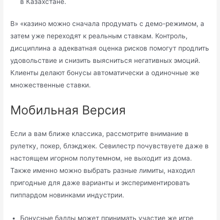
в Казахстане.
В» «казино можно сначала продумать с демо-режимом, а
затем уже переходят к реальным ставкам. Контроль,
дисциплина а адекватная оценка рисков помогут продлить
удовольствие и снизить выясниться негативных эмоций.
Клиенты делают бонусы автоматически а одиночные же
множественные ставки.
Мобильная Версия
Если а вам ближе классика, рассмотрите внимание в
рулетку, покер, блэкджек. Севилестр почувствуете даже в
настоящем игорном полутемном, не выходит из дома.
Также именно можно выбрать разные лимиты, находил
пригодные для даже варианты и экспериментировать
пиппардом новинками индустрии.
Бонусные баллы может принимать участие же игре