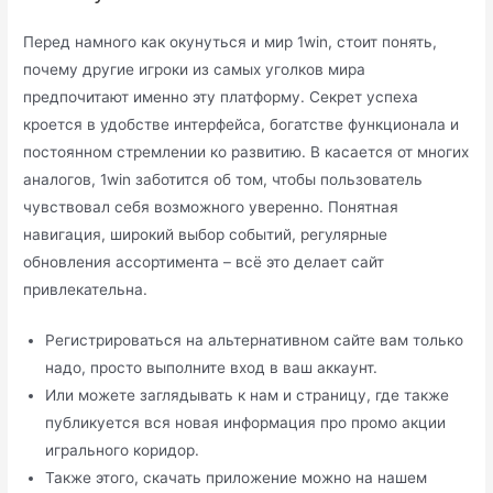
Перед намного как окунуться и мир 1win, стоит понять,
почему другие игроки из самых уголков мира
предпочитают именно эту платформу. Секрет успеха
кроется в удобстве интерфейса, богатстве функционала и
постоянном стремлении ко развитию. В касается от многих
аналогов, 1win заботится об том, чтобы пользователь
чувствовал себя возможного уверенно. Понятная
навигация, широкий выбор событий, регулярные
обновления ассортимента – всё это делает сайт
привлекательна.
Регистрироваться на альтернативном сайте вам только
надо, просто выполните вход в ваш аккаунт.
Или можете заглядывать к нам и страницу, где также
публикуется вся новая информация про промо акции
игрального коридор.
Также этого, скачать приложение можно на нашем