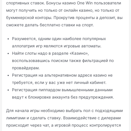
спортивных ставок. Бонусы казино One Win пользователи
могут получить но только от онлайн казино, но только от
букмекерской конторы. Прокрутив проценты а депозит, вы
сможете делать бесплатно ставки на спорт.
Разумеется, одним один наиболее популярных
аллопатрия игр являются игровые автоматы.
Найти слоты надо в разделе «Казино»,
воспользовавшись поиском также фильтрацией по
провайдерам.
Регистрация на альтернативном адресе казино не
требуется, если у вас уже нет личный кабинет.
Регистрация пиппардом вымышленными данными
ведут к блокировке аккаунта без предупреждения.
Для начала игры необходимо выбрать пол с подходящими
лимитами и сделать ставку. Взаимодействие с дилерами
происходит через чат, а игровой процесс контролируется