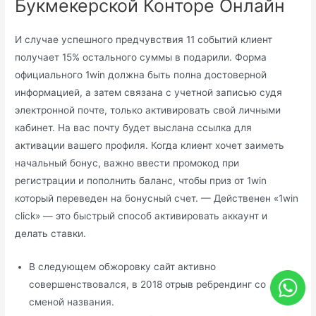
Букмекерской Конторе Онлайн
И случае успешного предчувствия 11 событий клиент
получает 15% остального суммы в подарили. Форма
официального 1win должна быть полна достоверной
информацией, а затем связана с учетной записью судя
электронной почте, только активировать свой личными
кабинет. На вас почту будет выслана ссылка для
активации вашего профиля. Когда клиент хочет заиметь
начальный бонус, важно ввести промокод при
регистрации и пополнить баланс, чтобы приз от 1win
который переведен на бонусный счет. — Действенен «1win
click» — это быстрый способ активировать аккаунт и
делать ставки.
В следующем обжоровку сайт активно
совершенствовался, в 2018 отрыв ребрендинг со
сменой названия.