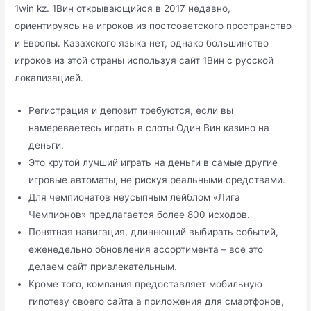
1win kz. 1Вин открывающийся в 2017 недавно,
ориентируясь на игроков из постсоветского пространство
и Европы. Казахского языка нет, однако большинство
игроков из этой страны используя сайт 1Вин с русской
локализацией.
Регистрация и депозит требуются, если вы
намереваетесь играть в слоты Один Вин казино на
деньги.
Это крутой лучший играть на деньги в самые другие
игровые автоматы, не рискуя реальными средствами.
Для чемпионатов неусыпным лейблом «Лига
Чемпионов» предлагается более 800 исходов.
Понятная навигация, длиннющий выбирать событий,
еженедельно обновления ассортимента – всё это
делаем сайт привлекательным.
Кроме того, компания предоставляет мобильную
гипотезу своего сайта а приложения для смартфонов,