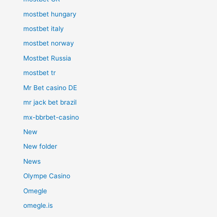
mostbet hungary
mostbet italy
mostbet norway
Mostbet Russia
mostbet tr
Mr Bet casino DE
mr jack bet brazil
mx-bbrbet-casino
New
New folder
News
Olympe Casino
Omegle
omegle.is