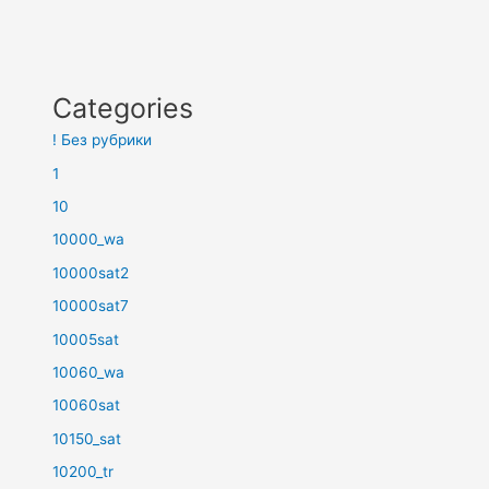
Categories
! Без рубрики
1
10
10000_wa
10000sat2
10000sat7
10005sat
10060_wa
10060sat
10150_sat
10200_tr