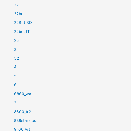
22
22bet
22Bet BD
22bet IT
25
3
32
4
5
6
6860_wa
7
8600_tr2
888starz bd
9100_wa