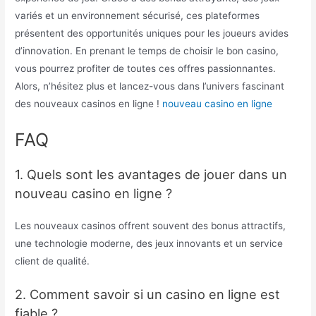
variés et un environnement sécurisé, ces plateformes
présentent des opportunités uniques pour les joueurs avides
d’innovation. En prenant le temps de choisir le bon casino,
vous pourrez profiter de toutes ces offres passionnantes.
Alors, n’hésitez plus et lancez-vous dans l’univers fascinant
des nouveaux casinos en ligne !
nouveau casino en ligne
FAQ
1. Quels sont les avantages de jouer dans un
nouveau casino en ligne ?
Les nouveaux casinos offrent souvent des bonus attractifs,
une technologie moderne, des jeux innovants et un service
client de qualité.
2. Comment savoir si un casino en ligne est
fiable ?