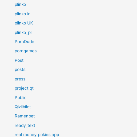
plinko
plinko in
plinko UK
plinko_pl
PornDude
porngames
Post
posts
press
project qt
Public
Qizilbilet
Ramenbet
ready_text
real money pokies app