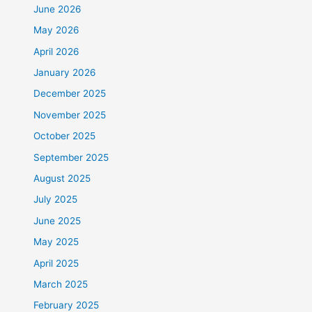
June 2026
May 2026
April 2026
January 2026
December 2025
November 2025
October 2025
September 2025
August 2025
July 2025
June 2025
May 2025
April 2025
March 2025
February 2025