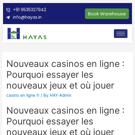
+91 9535327942
Book Warehouse
info@hayas.in
Nouveaux casinos en ligne :
Pourquoi essayer les
nouveaux jeux et où jouer
casino en ligne fr
/ By
HAY-Admin
Nouveaux casinos en ligne :
Pourquoi essayer les
nouveaux jeux et où jouer