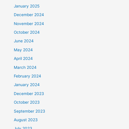
January 2025
December 2024
November 2024
October 2024
June 2024
May 2024
April 2024
March 2024
February 2024
January 2024
December 2023
October 2023
September 2023
August 2023
July 2023