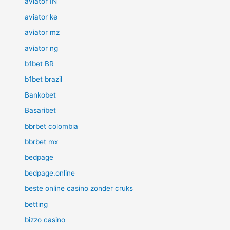
aviator IN
aviator ke
aviator mz
aviator ng
b1bet BR
b1bet brazil
Bankobet
Basaribet
bbrbet colombia
bbrbet mx
bedpage
bedpage.online
beste online casino zonder cruks
betting
bizzo casino