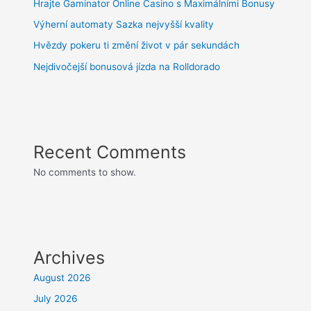
Hrajte Gaminator Online Casino s Maximálními Bonusy
Výherní automaty Sazka nejvyšší kvality
Hvězdy pokeru ti změní život v pár sekundách
Nejdivočejší bonusová jízda na Rolldorado
Recent Comments
No comments to show.
Archives
August 2026
July 2026