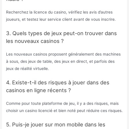
Recherchez la licence du casino, vérifiez les avis d’autres
joueurs, et testez leur service client avant de vous inscrire.
3. Quels types de jeux peut-on trouver dans
les nouveaux casinos ?
Les nouveaux casinos proposent généralement des machines
à sous, des jeux de table, des jeux en direct, et parfois des
jeux de réalité virtuelle.
4. Existe-t-il des risques à jouer dans des
casinos en ligne récents ?
Comme pour toute plateforme de jeu, il y a des risques, mais
choisir un casino licencié et bien noté peut réduire ces risques.
5. Puis-je jouer sur mon mobile dans les