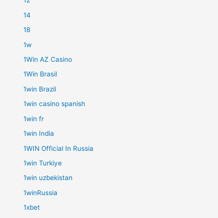
12
14
18
1w
1Win AZ Casino
1Win Brasil
1win Brazil
1win casino spanish
1win fr
1win India
1WIN Official In Russia
1win Turkiye
1win uzbekistan
1winRussia
1xbet