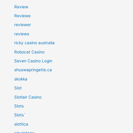
Review
Reviewe
reviewer
reviews
ricky casino australia
Robocat Casino
Seven Casino Login
shuswapringette.ca
skokka
Slot
Slotlair Casino
Slots
Slots`
slottica