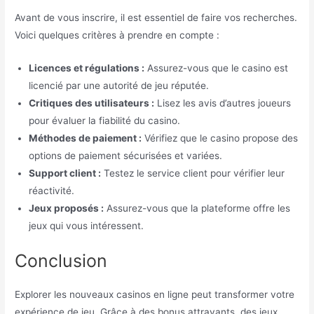
Avant de vous inscrire, il est essentiel de faire vos recherches.
Voici quelques critères à prendre en compte :
Licences et régulations :
Assurez-vous que le casino est
licencié par une autorité de jeu réputée.
Critiques des utilisateurs :
Lisez les avis d’autres joueurs
pour évaluer la fiabilité du casino.
Méthodes de paiement :
Vérifiez que le casino propose des
options de paiement sécurisées et variées.
Support client :
Testez le service client pour vérifier leur
réactivité.
Jeux proposés :
Assurez-vous que la plateforme offre les
jeux qui vous intéressent.
Conclusion
Explorer les nouveaux casinos en ligne peut transformer votre
expérience de jeu. Grâce à des bonus attrayants, des jeux