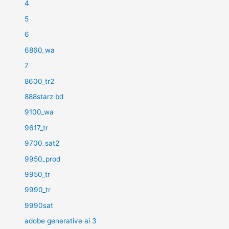
4
5
6
6860_wa
7
8600_tr2
888starz bd
9100_wa
9617_tr
9700_sat2
9950_prod
9950_tr
9990_tr
9990sat
adobe generative ai 3