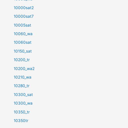
10000sat2
10000sat7
10005sat
10060_wa
10060sat
10150_sat
10200_tr
10200_wa2
10210_wa
10280_tr
10300_sat
10300_wa
10350_tr
10350tr