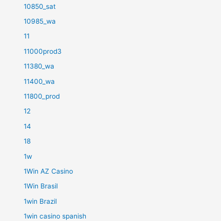
10850_sat
10985_wa
11
11000prod3
11380_wa
11400_wa
11800_prod
12
14
18
1w
1Win AZ Casino
1Win Brasil
1win Brazil
1win casino spanish