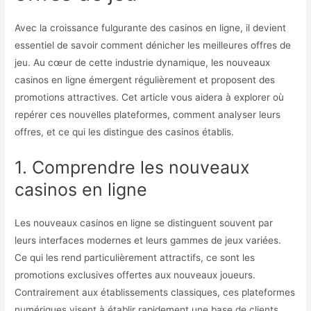
Avec la croissance fulgurante des casinos en ligne, il devient
essentiel de savoir comment dénicher les meilleures offres de
jeu. Au cœur de cette industrie dynamique, les nouveaux
casinos en ligne émergent régulièrement et proposent des
promotions attractives. Cet article vous aidera à explorer où
repérer ces nouvelles plateformes, comment analyser leurs
offres, et ce qui les distingue des casinos établis.
1. Comprendre les nouveaux
casinos en ligne
Les nouveaux casinos en ligne se distinguent souvent par
leurs interfaces modernes et leurs gammes de jeux variées.
Ce qui les rend particulièrement attractifs, ce sont les
promotions exclusives offertes aux nouveaux joueurs.
Contrairement aux établissements classiques, ces plateformes
numériques visent à établir rapidement une base de clients