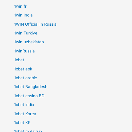
1win fr
1win India
1WIN Official In Russia
1win Turkiye
1win uzbekistan
1winRussia
1xbet
1xbet apk
1xbet arabic
1xbet Bangladesh
1xbet casino BD
1xbet india
1xbet Korea
1xbet KR
1xbet malaysia