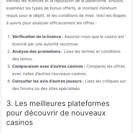
vérifiez les licences et la réputation de la plateforme. Ensuite,
examinez les types de bonus offerts, le montant minimum
requis pour le dépôt, et les conditions de mise. Voici les étapes
à suivre pour analyser efficacement les offres :
Vérification de la licence :
Assurez-vous que le casino est
licencié par une autorité reconnue.
Analyse des promotions :
Lisez les termes et conditions
des bonus.
Comparaison avec d’autres casinos :
Comparez les offres
avec celles d’autres nouveaux casinos.
Consulter les avis d’autres joueurs :
Lisez les critiques sur
des forums ou des sites spécialisés.
3. Les meilleures plateformes
pour découvrir de nouveaux
casinos