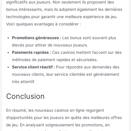
significatifs aux joueurs. Non seulement ils proposent des
bonus intéressants, mais ils adoptent également les dernières
technologies pour garantir une meilleure expérience de jeu.
Voici quelques avantages à considérer :
Promotions généreuses :
Les bonus sont souvent plus
élevés pour attirer de nouveaux joueurs.
Paiements rapides :
Ces casinos mettent l’accent sur des
méthodes de paiement rapides et sécurisées.
Service client réactif :
Pour répondre aux demandes des
nouveaux clients, leur service clientèle est généralement
très attentif.
Conclusion
En résumé, les nouveaux casinos en ligne regorgent
d’opportunités pour les joueurs en quête des meilleures offres
de jeu. En analysant soigneusement les promotions, en