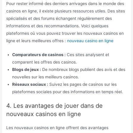
Pour rester informé des derniers arrivages dans le monde des
casinos en ligne, il existe plusieurs ressources utiles. Des sites
spécialisés et des forums échangent régulièrement des
informations et des recommandations. Voici quelques
plateformes où vous pouvez trouver les nouveaux casinos en
ligne et leurs meilleures offres :
nouveau casino en ligne
Comparateurs de casinos :
Ces sites analysent et
comparent les offres des casinos.
Blogs de jeux :
De nombreux blogs publient des avis et des
nouvelles sur les meilleurs casinos.
Réseaux sociaux :
Suivez les pages de casinos sur les
plateformes sociales pour des informations en temps réel.
4. Les avantages de jouer dans de
nouveaux casinos en ligne
Les nouveaux casinos en ligne offrent des avantages