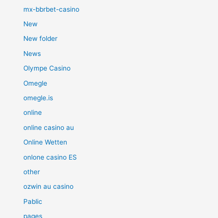
mx-bbrbet-casino
New
New folder
News
Olympe Casino
Omegle
omegle.is
online
online casino au
Online Wetten
onlone casino ES
other
ozwin au casino
Pablic
pages