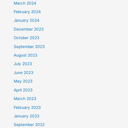
March 2024
February 2024
January 2024
December 2023
October 2023
September 2023
August 2023
July 2023
June 2023
May 2023
April 2023
March 2023
February 2023
January 2023
September 2022