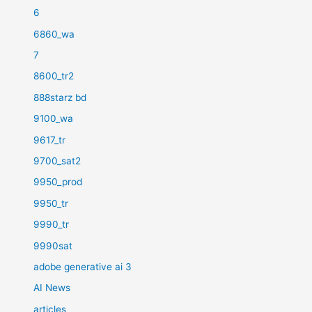
6
6860_wa
7
8600_tr2
888starz bd
9100_wa
9617_tr
9700_sat2
9950_prod
9950_tr
9990_tr
9990sat
adobe generative ai 3
AI News
articles