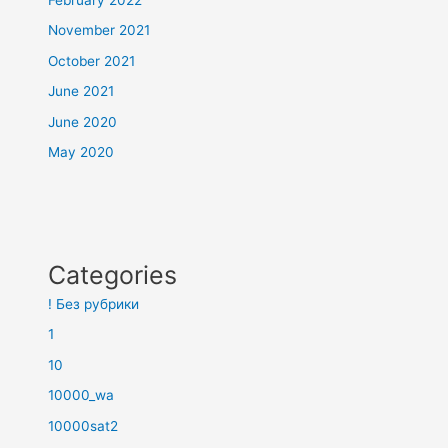
February 2022
November 2021
October 2021
June 2021
June 2020
May 2020
Categories
! Без рубрики
1
10
10000_wa
10000sat2