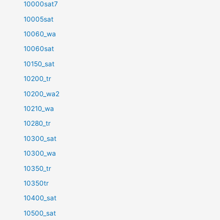
10000sat7
10005sat
10060_wa
10060sat
10150_sat
10200_tr
10200_wa2
10210_wa
10280_tr
10300_sat
10300_wa
10350_tr
10350tr
10400_sat
10500_sat