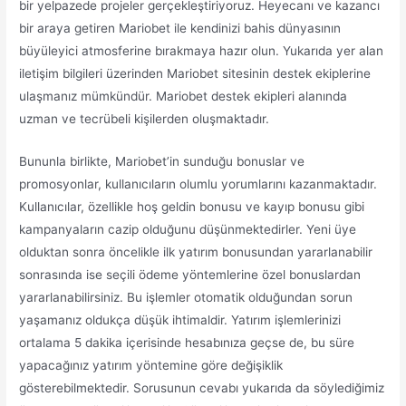
bir yelpazede projeler gerçekleştiriyoruz. Heyecanı ve kazancı
bir araya getiren Mariobet ile kendinizi bahis dünyasının
büyüleyici atmosferine bırakmaya hazır olun. Yukarıda yer alan
iletişim bilgileri üzerinden Mariobet sitesinin destek ekiplerine
ulaşmanız mümkündür. Mariobet destek ekipleri alanında
uzman ve tecrübeli kişilerden oluşmaktadır.
Bununla birlikte, Mariobet’in sunduğu bonuslar ve
promosyonlar, kullanıcıların olumlu yorumlarını kazanmaktadır.
Kullanıcılar, özellikle hoş geldin bonusu ve kayıp bonusu gibi
kampanyaların cazip olduğunu düşünmektedirler. Yeni üye
olduktan sonra öncelikle ilk yatırım bonusundan yararlanabilir
sonrasında ise seçili ödeme yöntemlerine özel bonuslardan
yararlanabilirsiniz. Bu işlemler otomatik olduğundan sorun
yaşamanız oldukça düşük ihtimaldir. Yatırım işlemlerinizi
ortalama 5 dakika içerisinde hesabınıza geçse de, bu süre
yapacağınız yatırım yöntemine göre değişiklik
gösterebilmektedir. Sorusunun cevabı yukarıda da söylediğimiz