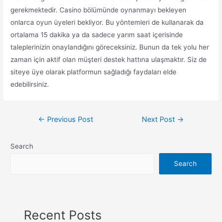
gerekmektedir. Casino bölümünde oynanmayı bekleyen
onlarca oyun üyeleri bekliyor. Bu yöntemleri de kullanarak da
ortalama 15 dakika ya da sadece yarım saat içerisinde
taleplerinizin onaylandığını göreceksiniz. Bunun da tek yolu her
zaman için aktif olan müşteri destek hattına ulaşmaktır. Siz de
siteye üye olarak platformun sağladığı faydaları elde
edebilirsiniz.
←
Previous Post
Next Post
→
Search
Search
Recent Posts