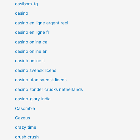
casibom-tg
casino
casino en ligne argent reel
casino en ligne fr
casino onlina ca
casino online ar
casinò online it
casino svensk licens
casino utan svensk licens
casino zonder crucks netherlands
casino-glory india
Casombie
Cazeus
crazy time
crush crush