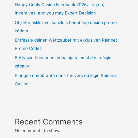
Happy Goals Casino Feedback 2026: Log on,
Incentives, and you may Expert Decision
Objevte exkluzivní kouzlo s beepbeep casino promo
kódem
Entfessle deinen Wettzauber mit exklusiven Rainbet
Promo Codes
Bettyspin hodnocení odhaluje tajemství vzrušující
zábavy
Plongée envoûtante dans l’univers du login Spinania
Casino
Recent Comments
No comments to show.