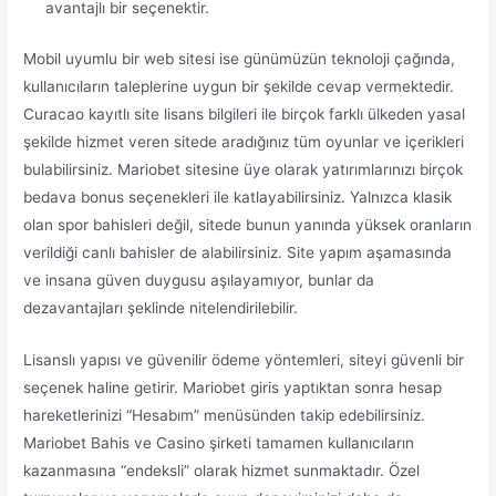
avantajlı bir seçenektir.
Mobil uyumlu bir web sitesi ise günümüzün teknoloji çağında,
kullanıcıların taleplerine uygun bir şekilde cevap vermektedir.
Curacao kayıtlı site lisans bilgileri ile birçok farklı ülkeden yasal
şekilde hizmet veren sitede aradığınız tüm oyunlar ve içerikleri
bulabilirsiniz. Mariobet sitesine üye olarak yatırımlarınızı birçok
bedava bonus seçenekleri ile katlayabilirsiniz. Yalnızca klasik
olan spor bahisleri değil, sitede bunun yanında yüksek oranların
verildiği canlı bahisler de alabilirsiniz. Site yapım aşamasında
ve insana güven duygusu aşılayamıyor, bunlar da
dezavantajları şeklinde nitelendirilebilir.
Lisanslı yapısı ve güvenilir ödeme yöntemleri, siteyi güvenli bir
seçenek haline getirir. Mariobet giris yaptıktan sonra hesap
hareketlerinizi “Hesabım” menüsünden takip edebilirsiniz.
Mariobet Bahis ve Casino şirketi tamamen kullanıcıların
kazanmasına “endeksli” olarak hizmet sunmaktadır. Özel