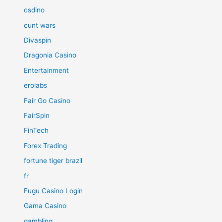
csdino
cunt wars
Divaspin
Dragonia Casino
Entertainment
erolabs
Fair Go Casino
FairSpin
FinTech
Forex Trading
fortune tiger brazil
fr
Fugu Casino Login
Gama Casino
gambling