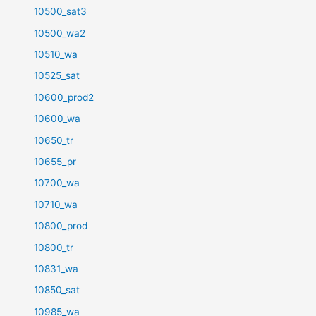
10500_sat3
10500_wa2
10510_wa
10525_sat
10600_prod2
10600_wa
10650_tr
10655_pr
10700_wa
10710_wa
10800_prod
10800_tr
10831_wa
10850_sat
10985_wa