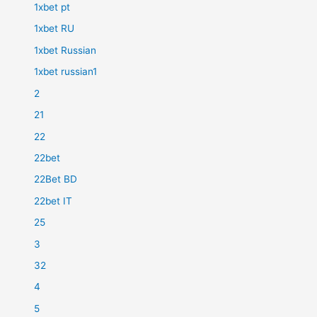
1xbet pt
1xbet RU
1xbet Russian
1xbet russian1
2
21
22
22bet
22Bet BD
22bet IT
25
3
32
4
5