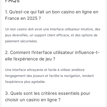
1. Qu’est-ce qui fait un bon casino en ligne en
France en 2025 ?
Un bon casino doit avoir une interface utilisateur intuitive, des
jeux diversifiés, un support client efficace, et des options de
paiement sécurisées.
2. Comment l’interface utilisateur influence-t-
elle l’expérience de jeu ?
Une interface attrayante et facile à utiliser améliore
l’engagement des joueurs et facilite la navigation, rendant
l’expérience plus agréable.
3. Quels sont les critères essentiels pour
choisir un casino en ligne ?