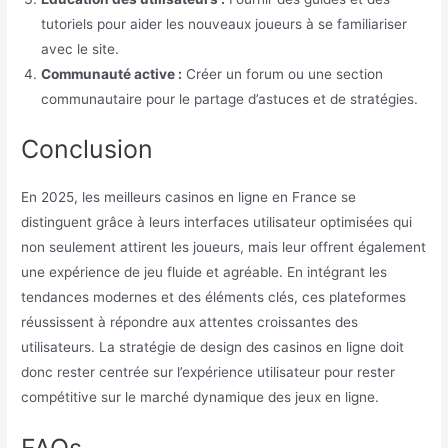
tutoriels pour aider les nouveaux joueurs à se familiariser
avec le site.
Communauté active :
Créer un forum ou une section
communautaire pour le partage d’astuces et de stratégies.
Conclusion
En 2025, les meilleurs casinos en ligne en France se
distinguent grâce à leurs interfaces utilisateur optimisées qui
non seulement attirent les joueurs, mais leur offrent également
une expérience de jeu fluide et agréable. En intégrant les
tendances modernes et des éléments clés, ces plateformes
réussissent à répondre aux attentes croissantes des
utilisateurs. La stratégie de design des casinos en ligne doit
donc rester centrée sur l’expérience utilisateur pour rester
compétitive sur le marché dynamique des jeux en ligne.
FAQs