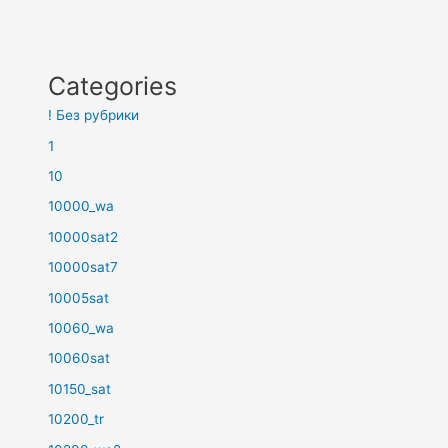
Categories
! Без рубрики
1
10
10000_wa
10000sat2
10000sat7
10005sat
10060_wa
10060sat
10150_sat
10200_tr