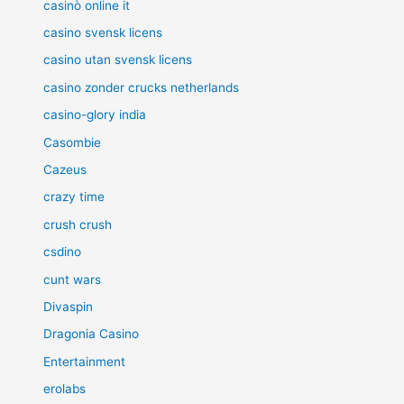
casinò online it
casino svensk licens
casino utan svensk licens
casino zonder crucks netherlands
casino-glory india
Casombie
Cazeus
crazy time
crush crush
csdino
cunt wars
Divaspin
Dragonia Casino
Entertainment
erolabs