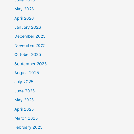
May 2026
April 2026
January 2026
December 2025
November 2025
October 2025
September 2025
August 2025
July 2025
June 2025
May 2025
April 2025
March 2025
February 2025