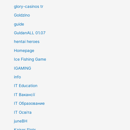
glory-casinos tr
Goldzino
guide
GuldanALL 01.07
hentai heroes
Homepage
Ice Fishing Game
IGAMING
info
IT Education
IT Вакансії
IT Образование
IT Освіта
juneBH
Kaiser Slots