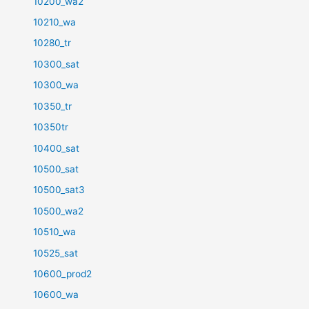
10200_wa2
10210_wa
10280_tr
10300_sat
10300_wa
10350_tr
10350tr
10400_sat
10500_sat
10500_sat3
10500_wa2
10510_wa
10525_sat
10600_prod2
10600_wa