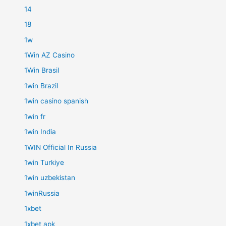
14
18
1w
1Win AZ Casino
1Win Brasil
1win Brazil
1win casino spanish
1win fr
1win India
1WIN Official In Russia
1win Turkiye
1win uzbekistan
1winRussia
1xbet
1xbet apk