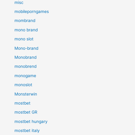
misc
mobileporngames
mombrand
mono brand
mono slot
Mono-brand
Monobrand
monobrend
monogame
monoslot
Monsterwin
mostbet
mostbet GR
mostbet hungary
mostbet italy