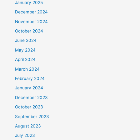
January 2025
December 2024
November 2024
October 2024
June 2024
May 2024
April 2024
March 2024
February 2024
January 2024
December 2023
October 2023
September 2023
August 2023
July 2023