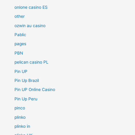
onlone casino ES
other
ozwin au casino
Pablic
pages
PBN
pelican casino PL
Pin UP
Pin Up Brazil
Pin UP Online Casino
Pin Up Peru
pinco
plinko
plinko in