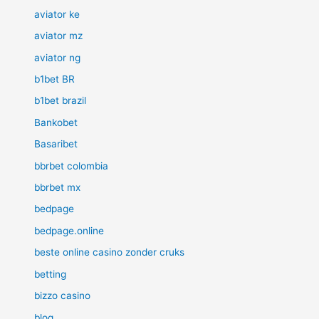
aviator ke
aviator mz
aviator ng
b1bet BR
b1bet brazil
Bankobet
Basaribet
bbrbet colombia
bbrbet mx
bedpage
bedpage.online
beste online casino zonder cruks
betting
bizzo casino
blog