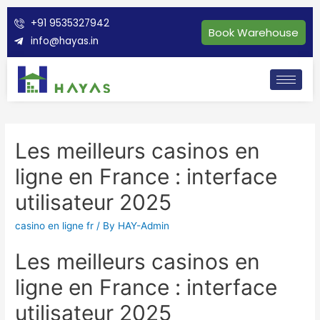
+91 9535327942
Book Warehouse
info@hayas.in
Les meilleurs casinos en
ligne en France : interface
utilisateur 2025
casino en ligne fr
/ By
HAY-Admin
Les meilleurs casinos en
ligne en France : interface
utilisateur 2025