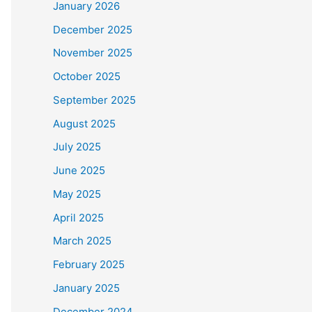
January 2026
December 2025
November 2025
October 2025
September 2025
August 2025
July 2025
June 2025
May 2025
April 2025
March 2025
February 2025
January 2025
December 2024