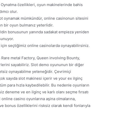
Oynatma özellikleri, oyun makinelerinde bahis
dımcı olur.
lot oynamak mümkündür, online casinonun sitesini
 bir oyun bulmanız yeterlidir.
eldin bonusunun yanında sadakat empieza yeniden
sunuyor.
için seçtiğimiz online casinolarda oynayabilirsiniz.
 Rare metal Factory, Queen involving Bounty,
erini sayabiliriz. Slot demo oyununun bir diğer
etsiz oynayabilme yeteneğidir. Çevrimiçi
çok sayıda slot makinesi içerir ve your ex ilginç
tüm para hızla kaybedilebilir. Bu nedenle oyunların
siz deneme ve en ilginç ve karlı olanı seçme fırsatı
i online casino oyunlarına aşina olmalarına,
 bonus özelliklerini risksiz olarak kendi fonlarıyla