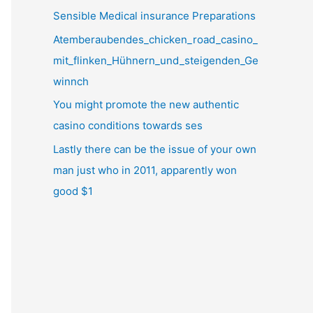
Sensible Medical insurance Preparations
Atemberaubendes_chicken_road_casino_
mit_flinken_Hühnern_und_steigenden_Ge
winnch
You might promote the new authentic
casino conditions towards ses
Lastly there can be the issue of your own
man just who in 2011, apparently won
good $1