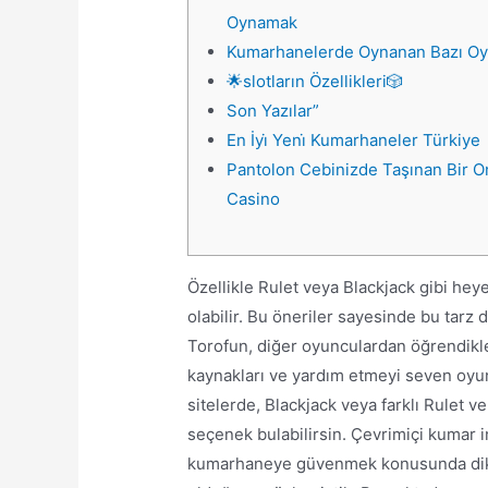
Oynamak
Kumarhanelerde Oynanan Bazı Oy
🌟slotların Özellikleri🎲
Son Yazılar”
En İyi̇ Yeni̇ Kumarhaneler Türkiye
Pantolon Cebinizde Taşınan Bir O
Casino
Özellikle Rulet veya Blackjack gibi he
olabilir. Bu öneriler sayesinde bu tarz 
Torofun, diğer oyunculardan öğrendikler
kaynakları ve yardım etmeyi seven oyun
sitelerde, Blackjack veya farklı Rulet v
seçenek bulabilirsin. Çevrimiçi kumar 
kumarhaneye güvenmek konusunda dikka