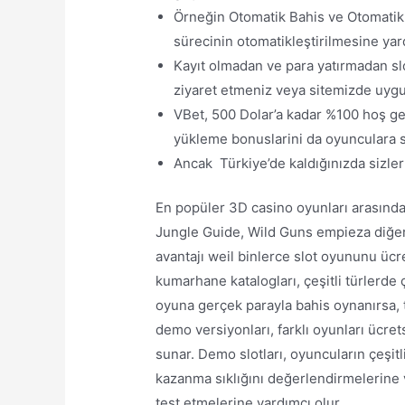
Örneğin Otomatik Bahis ve Otomatik 
sürecinin otomatikleştirilmesine yar
Kayıt olmadan ve para yatırmadan s
ziyaret etmeniz veya sitemizde uygun
VBet, 500 Dolar’a kadar %100 hoş g
yükleme bonuslarini da oyunculara 
Ancak Türkiye’de kaldığınızda sizler 
En popüler 3D casino oyunları arasında
Jungle Guide, Wild Guns empieza diğerl
avantajı weil binlerce slot oyununu ücr
kumarhane katalogları, çeşitli türlerde 
oyuna gerçek parayla bahis oynanırsa, 
demo versiyonları, farklı oyunları ücret
sunar. Demo slotları, oyuncuların çeşitl
kazanma sıklığını değerlendirmelerine ve
test etmelerine yardımcı olur.