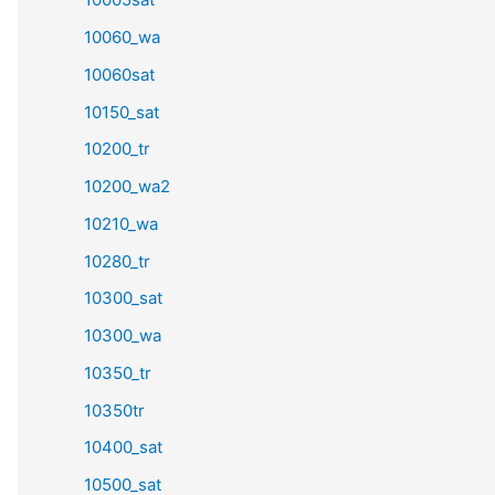
10060_wa
10060sat
10150_sat
10200_tr
10200_wa2
10210_wa
10280_tr
10300_sat
10300_wa
10350_tr
10350tr
10400_sat
10500_sat