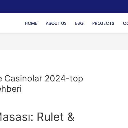
HOME
ABOUT US
ESG
PROJECTS
C
ine Casinolar 2024-top
ehberi
asası: Rulet &