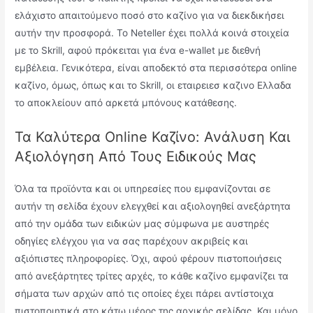
ελάχιστο απαιτούμενο ποσό στο καζίνο για να διεκδικήσει
αυτήν την προσφορά. Το Neteller έχει πολλά κοινά στοιχεία
με το Skrill, αφού πρόκειται για ένα e-wallet με διεθνή
εμβέλεια. Γενικότερα, είναι αποδεκτό στα περισσότερα online
καζίνο, όμως, όπως και το Skrill, οι εταιρειεσ καζινο Ελλαδα
το αποκλείουν από αρκετά μπόνους κατάθεσης.
Τα Καλύτερα Online Καζίνο: Ανάλυση Και
Αξιολόγηση Από Τους Ειδικούς Μας
Όλα τα προϊόντα και οι υπηρεσίες που εμφανίζονται σε
αυτήν τη σελίδα έχουν ελεγχθεί και αξιολογηθεί ανεξάρτητα
από την ομάδα των ειδικών μας σύμφωνα με αυστηρές
οδηγίες ελέγχου για να σας παρέχουν ακριβείς και
αξιόπιστες πληροφορίες. Όχι, αφού φέρουν πιστοποιήσεις
από ανεξάρτητες τρίτες αρχές, το κάθε καζίνο εμφανίζει τα
σήματα των αρχών από τις οποίες έχει πάρει αντίστοιχα
πιστοποιητικά στο κάτω μέρος της αρχικής σελίδας. Και μόνο