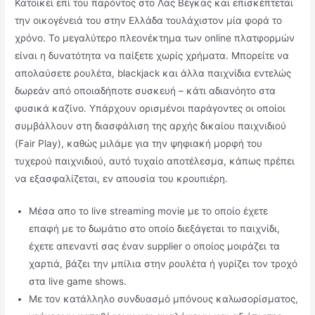
Κατοικεί επί του παρόντος στο Λας Βέγκας και επισκέπτεται
την οικογένειά του στην Ελλάδα τουλάχιστον μία φορά το
χρόνο. Το μεγαλύτερο πλεονέκτημα των online πλατφορμών
είναι η δυνατότητα να παίξετε χωρίς χρήματα. Μπορείτε να
απολαύσετε ρουλέτα, blackjack και άλλα παιχνίδια εντελώς
δωρεάν από οποιαδήποτε συσκευή – κάτι αδιανόητο στα
φυσικά καζίνο. Υπάρχουν ορισμένοι παράγοντες οι οποίοι
συμβάλλουν στη διασφάλιση της αρχής δικαίου παιχνιδιού
(Fair Play), καθώς μιλάμε για την ψηφιακή μορφή του
τυχερού παιχνιδιού, αυτό τυχαίο αποτέλεσμα, κάπως πρέπει
να εξασφαλίζεται, εν απουσία του κρουπιέρη.
Μέσα απο το live streaming movie με το οποίο έχετε
επαφή με το δωμάτιο στο οποίο διεξάγεται το παιχνίδι,
έχετε απεναντί σας έναν supplier ο οποίος μοιράζει τα
χαρτιά, βάζει την μπίλια στην ρουλέτα ή γυρίζει τον τροχό
στα live game shows.
Με τον κατάλληλο συνδυασμό μπόνους καλωσορίσματος,