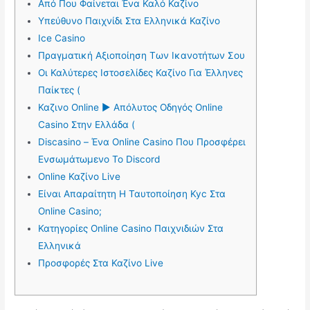
Από Που Φαίνεται Ένα Καλό Καζίνο
Υπεύθυνο Παιχνίδι Στα Ελληνικά Καζίνο
Ice Casino
Πραγματική Αξιοποίηση Των Ικανοτήτων Σου
Οι Καλύτερες Ιστοσελίδες Καζίνο Για Έλληνες
Παίκτες (
Καζινο Online ▶️ Απόλυτος Οδηγός Online
Casino Στην Ελλάδα (
Discasino – Ένα Online Casino Που Προσφέρει
Ενσωμάτωμενο Το Discord
Online Καζίνο Live
Είναι Απαραίτητη Η Ταυτοποίηση Kyc Στα
Online Casino;
Κατηγορίες Online Casino Παιχνιδιών Στα
Ελληνικά
Προσφορές Στα Καζίνο Live