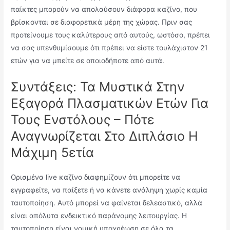
παίκτες μπορούν να απολαύσουν διάφορα καζίνο, που
βρίσκονται σε διαφορετικά μέρη της χώρας. Πριν σας
προτείνουμε τους καλύτερους από αυτούς, ωστόσο, πρέπει
να σας υπενθυμίσουμε ότι πρέπει να είστε τουλάχιστον 21
ετών για να μπείτε σε οποιοδήποτε από αυτά.
Συντάξεις: Τα Μυστικά Στην
Εξαγορά Πλασματικών Ετών Για
Τους Ενστόλους – Πότε
Αναγνωρίζεται Στο Διπλάσιο Η
Μάχιμη 5ετία
Ορισμένα live καζίνο διαφημίζουν ότι μπορείτε να
εγγραφείτε, να παίξετε ή να κάνετε ανάληψη χωρίς καμία
ταυτοποίηση. Αυτό μπορεί να φαίνεται δελεαστικό, αλλά
είναι απόλυτα ενδεικτικό παράνομης λειτουργίας. Η
ταυτοποίηση είναι νομική υποχρέωση σε όλα τα