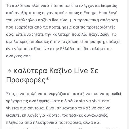
Τα καλύτερα ελληνικά internet casino ελέγχονται διαρκώς
από ανεξάρτητους οργανισμούς, όπως η Ecorga. Η επιλογή
του κατάλληλου καζίνο live είναι μια προσωπική απόφαση
που εξαρτάται από τις προτιμήσεις και τις προτεραιότητές
σας. Είτε αναζητάτε την καλύτερη ποικιλία παιχνιδιών, τις
υψηλότερες αποδόσεις ή την ταχύτερη εξυπηρέτηση, υπάρχει
ένα νόμιμο καζίνο live στην Ελλάδα που θα καλύψει τις
ανάγκες σας.
🔹καλύτερα Καζίνο Live Σε
Προσφορές*
Έτσι, είναι καλό να συνεργάζεστε με καζίνο που να προωθεί
γρήγορα τις αναλήψεις ώστε η διαδικασία να γίνει όσο
γίνεται πιο σύντομα. Είναι σημαντικό το καζίνο σας να
διαθέτει επιλογές για κάρτες, τραπεζικές συναλλαγές,
πληθώρα από ηλεκτρονικά πορτοφόλια, αλλά και