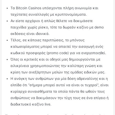
Τα Bitcoin Casinos υπόσχονται πλήρη ανωνυμία και
ταχύτατες συναλλαγές με κρυπτονομίσματα.
Αν είστε αρχάριοι ή απλώς θέλετε να δοκιμάσετε
παιχνίδια χωρίς ρίσκο, τότε τα δωρεάν καζίνο με demo
εκδόσεις είναι ιδανικά.
Τέλος, σε κάποιες περιπτώσεις, το μπόνους
καλωσορίσματος μπορεί να απαιτεί την εισαγωγή ενός
κωδικού προσφοράς (promo code) για να ενεργοποιηθεί.
Όλες οι κριτικές και οι οδηγοί μας δημιουργούνται με
ειλικρίνεια χρησιμοποιώντας την καλύτερη γνώση και
κρίση των ανεξάρτητων μελών της ομάδας ειδικών μας.
Η ανάγκη των ανθρώπων για μία δόση αδρεναλίνης και η
ελπίδα ότι “σήμερα μπορεί αυτοί να είναι οι τυχεροί”, είναι
κυρίαρχα συναισθήματα τα οποία πάντα θα ωθούν τους
ανθρώπους να δοκιμάσουν την τύχη τους σε ένα επίγειο ή
διαδικτυακό καζίνο live.