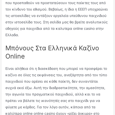
που προσπαθούν να προστατεύσουν τους παίκτες τους από
τον κίνδυνο του εθισμού. Βεβαίως, η ίδια η ΕΕΕΠ υποχρεώνει
τις ιστοσελίδες να εντάξουν εργαλεία υπεύθυνου παιχνιδιού
στην ιστοσελίδα τους. Στη σελίδα μας θα βρείτε αναλυτικούς
οδηγούς για παιχνίδια από τα καλυτερα online casino στην
Ελλαδα.
Μπόνους Στα Ελληνικά Καζίνο
Online
Είναι αλήθεια ότι η διασκέδαση που μπορεί να προσφέρει το
καζίνο σε όλες τις εκφάνσεις του, ανεξάρτητα από τον τύπο
παιχνιδιού που αρέσει σε κάθε παίκτη, δεν συναντάται
συχνά εκεί έξω. Αυτή την διαδραστικότητα, την αμεσότητα,
την αγωνία του πραγματικού παιχνιδιού, αλλά και το να
πρέπει να βάλετε τις ικανότητές σας στο παιχνίδι για να
φύγετε με κέρδος. Για τον λόγο αυτόν, κάποια από τα
καλύτερα online online casino έχουν «ρίξει άγκυρα» στο