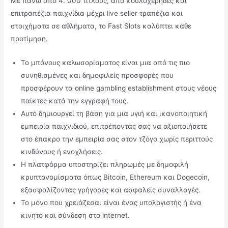
Με πάνω από 4. 000 τίτλους, από κουλοχέρηδες και
επιτραπέζια παιχνίδια μέχρι live seller τραπέζια και
στοιχήματα σε αθλήματα, το Fast Slots καλύπτει κάθε
προτίμηση.
Το μπόνους καλωσορίσματος είναι μια από τις πιο
συνηθισμένες και δημοφιλείς προσφορές που
προσφέρουν τα online gambling establishment στους νέους
παίκτες κατά την εγγραφή τους.
Αυτό δημιουργεί τη βάση για μια υγιή και ικανοποιητική
εμπειρία παιχνιδιού, επιτρέποντάς σας να αξιοποιήσετε
στο έπακρο την εμπειρία σας στον τζόγο χωρίς περιττούς
κινδύνους ή ενοχλήσεις.
Η πλατφόρμα υποστηρίζει πληρωμές με δημοφιλή
κρυπτονομίσματα όπως Bitcoin, Ethereum και Dogecoin,
εξασφαλίζοντας γρήγορες και ασφαλείς συναλλαγές.
Το μόνο που χρειάζεσαι είναι ένας υπολογιστής ή ένα
κινητό και σύνδεση στο internet.