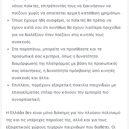
νέους παίκτες, επιτρέποντάς τους να ξεκινήσουν να
παίζουν χωρίς να απαιτείται αρχική κατάθεση χρημάτων.
Όπως έχουμε ήδη αναφέρει, οι παίκτες θα πρέπει να
έχουν κατά νου ότι συνήθως θα έχουν λιγότερα παιχνίδια
για να διαλέξουν όταν παίζουν στις κινητές τους
συσκευές.
Στα παραπάνω, μπορείτε να προσθέσετε και τα
προσωπικά σας κριτήρια, όπως η δυνατότητα
διαμόρφωσης της πλατφόρμας με βάση τις προσωπικές
σας απαιτήσεις, η δυνατότητα πρόσβασης από κινητές
συσκευές και άλλα.
Επιπλέον, παρέχουν εξαιρετική ποικιλία παιχνιδιών με
επαγγελματίες ντίλερ που κάνουν την εμπειρία πιο
συναρπαστική.
Η Ελλάδα δεν είναι μόνο διάσημη για τον πλούσιο πολιτισμό
της και τις υπέροχες παραλίες της, αλλά και για τους
εξαιρετικούς χώρους τυχερών παιχνιδιών που διαθέτει. Οι