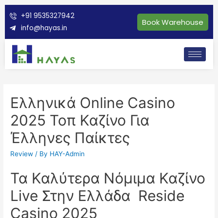
+91 9535327942
Book Warehouse
info@hayas.in
Ελληνικά Online Casino
2025 Τοπ Καζίνο Για
Έλληνες Παίκτες
Review
/ By
HAY-Admin
Τα Καλύτερα Νόμιμα Καζίνο
Live Στην Ελλάδα ️ Reside
Casino 2025