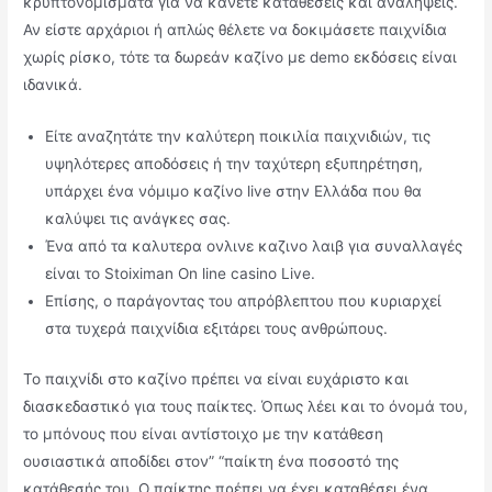
κρυπτονομίσματα για να κάνετε καταθέσεις και αναλήψεις.
Αν είστε αρχάριοι ή απλώς θέλετε να δοκιμάσετε παιχνίδια
χωρίς ρίσκο, τότε τα δωρεάν καζίνο με demo εκδόσεις είναι
ιδανικά.
Είτε αναζητάτε την καλύτερη ποικιλία παιχνιδιών, τις
υψηλότερες αποδόσεις ή την ταχύτερη εξυπηρέτηση,
υπάρχει ένα νόμιμο καζίνο live στην Ελλάδα που θα
καλύψει τις ανάγκες σας.
Ένα από τα καλυτερα ονλινε καζινο λαιβ για συναλλαγές
είναι το Stoiximan On line casino Live.
Επίσης, ο παράγοντας του απρόβλεπτου που κυριαρχεί
στα τυχερά παιχνίδια εξιτάρει τους ανθρώπους.
Το παιχνίδι στο καζίνο πρέπει να είναι ευχάριστο και
διασκεδαστικό για τους παίκτες. Όπως λέει και το όνομά του,
το μπόνους που είναι αντίστοιχο με την κατάθεση
ουσιαστικά αποδίδει στον” “παίκτη ένα ποσοστό της
κατάθεσής του. Ο παίκτης πρέπει να έχει καταθέσει ένα