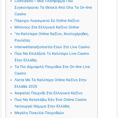
Coincasino – Μια Πλατφόρμα Που
Συγκεντρώνει Τα Θετικά Από Ολα Τα On-line
Casino
Πάροχοι Λογισμικού Σε Online Καζίνο
Μπόνους Στα Ελληνικά Καζίνο Online
“τα Καλύτερα Online Καζίνο, Κουλοχέρηδες,
Ρουλέτες
Interwettenαξιοπιστία Ετών Στο Live Casino
Πώς Να Επιλέξετε Το Καλύτερο Live Casino
Στην Ελλάδα;
Τα Πιο Δημοφιλή Παιχνίδια Στα On-line Live
Casino
Λίστα Με Τα Καλύτερα Online Καζίνο Στην
Ελλάδα 2025
Ασφαλές Παιχνίδι Στα Ελληνικά Καζίνο
Πως Να Καταλάβω Εάν Ένα Online Casino
Λειτουργεί Νόμιμα Στην Ελλάδα;
Μεγάλη Ποικιλία Παιχνιδιών