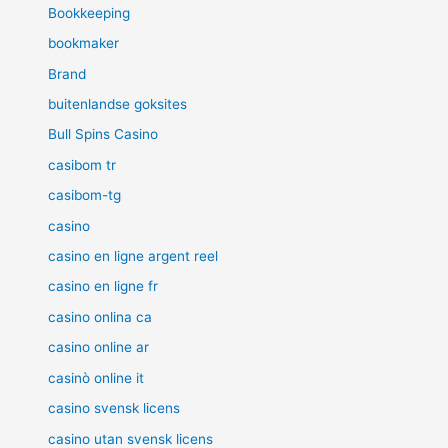
Bookkeeping
bookmaker
Brand
buitenlandse goksites
Bull Spins Casino
casibom tr
casibom-tg
casino
casino en ligne argent reel
casino en ligne fr
casino onlina ca
casino online ar
casinò online it
casino svensk licens
casino utan svensk licens