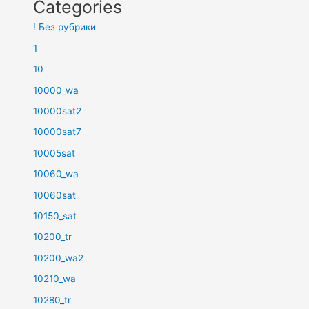
Categories
! Без рубрики
1
10
10000_wa
10000sat2
10000sat7
10005sat
10060_wa
10060sat
10150_sat
10200_tr
10200_wa2
10210_wa
10280_tr