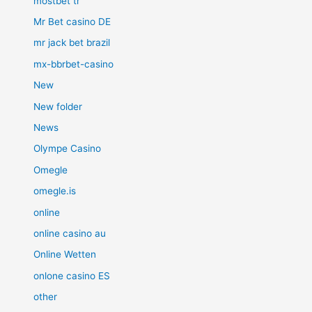
mostbet tr
Mr Bet casino DE
mr jack bet brazil
mx-bbrbet-casino
New
New folder
News
Olympe Casino
Omegle
omegle.is
online
online casino au
Online Wetten
onlone casino ES
other