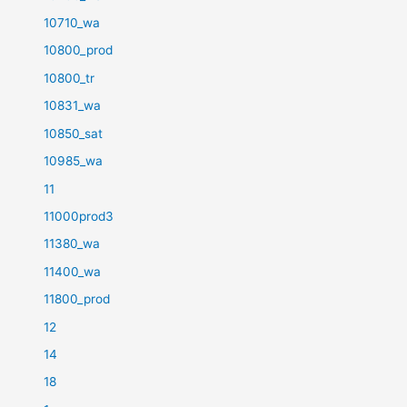
10710_wa
10800_prod
10800_tr
10831_wa
10850_sat
10985_wa
11
11000prod3
11380_wa
11400_wa
11800_prod
12
14
18