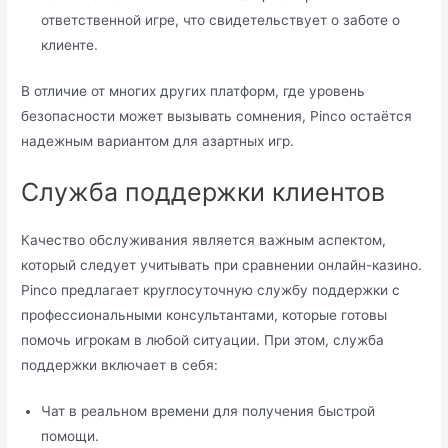
ответственной игре, что свидетельствует о заботе о
клиенте.
В отличие от многих других платформ, где уровень
безопасности может вызывать сомнения, Pinco остаётся
надежным вариантом для азартных игр.
Служба поддержки клиентов
Качество обслуживания является важным аспектом,
который следует учитывать при сравнении онлайн-казино.
Pinco предлагает круглосуточную службу поддержки с
профессиональными консультантами, которые готовы
помочь игрокам в любой ситуации. При этом, служба
поддержки включает в себя:
Чат в реальном времени для получения быстрой
помощи.