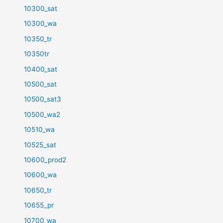
10300_sat
10300_wa
10350_tr
10350tr
10400_sat
10500_sat
10500_sat3
10500_wa2
10510_wa
10525_sat
10600_prod2
10600_wa
10650_tr
10655_pr
10700_wa