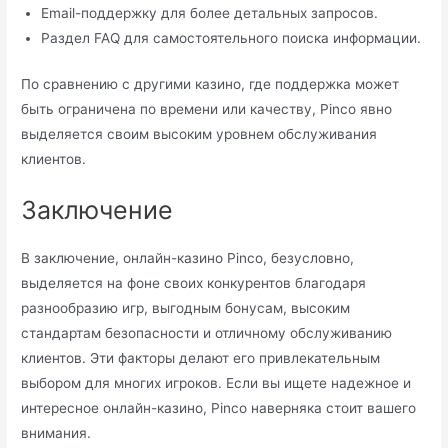
Email-поддержку для более детальных запросов.
Раздел FAQ для самостоятельного поиска информации.
По сравнению с другими казино, где поддержка может
быть ограничена по времени или качеству, Pinco явно
выделяется своим высоким уровнем обслуживания
клиентов.
Заключение
В заключение, онлайн-казино Pinco, безусловно,
выделяется на фоне своих конкурентов благодаря
разнообразию игр, выгодным бонусам, высоким
стандартам безопасности и отличному обслуживанию
клиентов. Эти факторы делают его привлекательным
выбором для многих игроков. Если вы ищете надежное и
интересное онлайн-казино, Pinco наверняка стоит вашего
внимания.