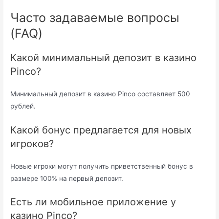
Часто задаваемые вопросы
(FAQ)
Какой минимальный депозит в казино
Pinco?
Минимальный депозит в казино Pinco составляет 500
рублей.
Какой бонус предлагается для новых
игроков?
Новые игроки могут получить приветственный бонус в
размере 100% на первый депозит.
Есть ли мобильное приложение у
казино Pinco?