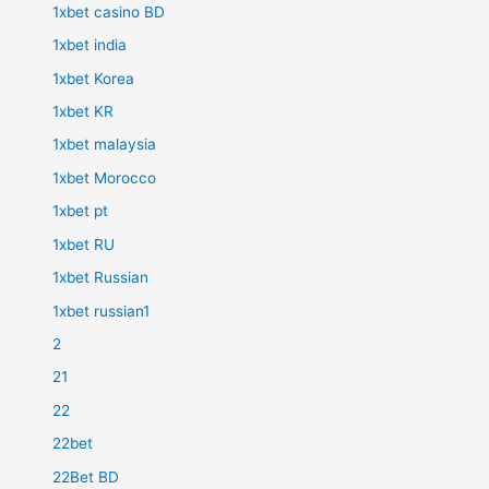
1xbet casino BD
1xbet india
1xbet Korea
1xbet KR
1xbet malaysia
1xbet Morocco
1xbet pt
1xbet RU
1xbet Russian
1xbet russian1
2
21
22
22bet
22Bet BD