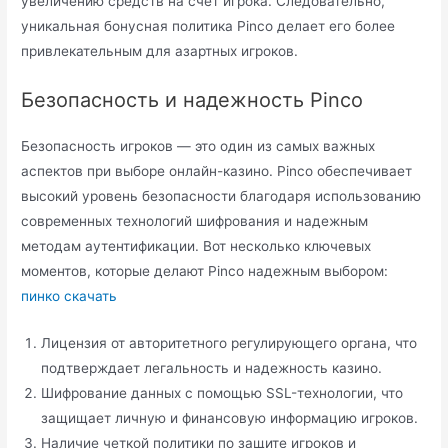
увеличению средств на счет игрока. Следовательно,
уникальная бонусная политика Pinco делает его более
привлекательным для азартных игроков.
Безопасность и надежность Pinco
Безопасность игроков — это один из самых важных
аспектов при выборе онлайн-казино. Pinco обеспечивает
высокий уровень безопасности благодаря использованию
современных технологий шифрования и надежным
методам аутентификации. Вот несколько ключевых
моментов, которые делают Pinco надежным выбором:
пинко скачать
Лицензия от авторитетного регулирующего органа, что
подтверждает легальность и надежность казино.
Шифрование данных с помощью SSL-технологии, что
защищает личную и финансовую информацию игроков.
Наличие четкой политики по защите игроков и