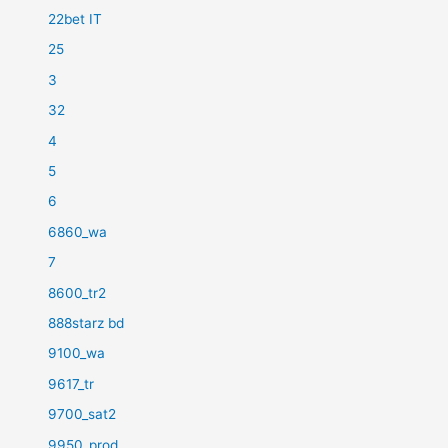
22bet IT
25
3
32
4
5
6
6860_wa
7
8600_tr2
888starz bd
9100_wa
9617_tr
9700_sat2
9950_prod