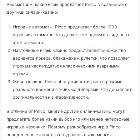
Рассмотрим, какие игры предлагает Pinco в сравнении с
другими онлайн-казино:
Игровые автоматы: Pinco предлагает более 1000
игровых автоматов, что делает его одним из лидеров в
этом сегменте.
Настольные игры: Казино предоставляет множество
вариантов покера, блэкджека и рулетки, что позволяет
игрокам наслаждаться классическими азартными
играми.
Живое казино: Pinco обслуживает игрока в режиме
реального времени с живыми дилерами, что добавляет
оригинальности и интерактивности.
В отличие от Pinco, многие другие онлайн-казино могут
предлагать более узкий выбор игр или менее интересные
игровые механики. Поэтому разнообразие игр в Pinco
определенно ставит его на уровень выше многих