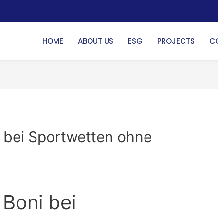
HOME
ABOUT US
ESG
PROJECTS
C
i bei Sportwetten ohne
 Boni bei