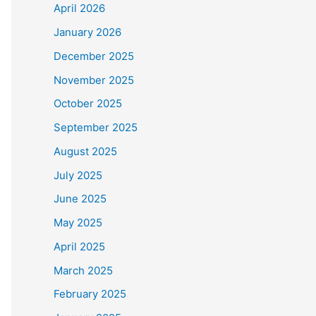
April 2026
January 2026
December 2025
November 2025
October 2025
September 2025
August 2025
July 2025
June 2025
May 2025
April 2025
March 2025
February 2025