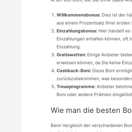
Willkommensbonus:
Dies ist der h
aus einem Prozentsatz Ihrer ersten 
Einzahlungsbonus:
Hier handelt es 
Einzahlungen erhalten können, oft 
Einzahlung.
Gratiswetten:
Einige Anbieter bieten
erweisen können, da Sie keine Einz
Cashback-Boni:
Diese Boni ermöglic
zurückzubekommen, was besonders fü
Treueprogramme:
Anbieter belohne
Boni oder andere Prämien eingelös
Wie man die besten Bo
Beim Vergleich der verschiedenen Boni