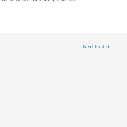
Next Post
→