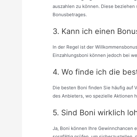
auszahlen zu können. Diese beziehen s
Bonusbetrages.
3. Kann ich einen Bon
In der Regel ist der Willkommensbonus
Einzahlungsboni können jedoch bei we
4. Wo finde ich die bes
Die besten Boni finden Sie häufig auf 
des Anbieters, wo spezielle Aktionen
5. Sind Boni wirklich l
Ja, Boni können Ihre Gewinnchancen e
sorgfältig prüfen, um sicherzustellen, 