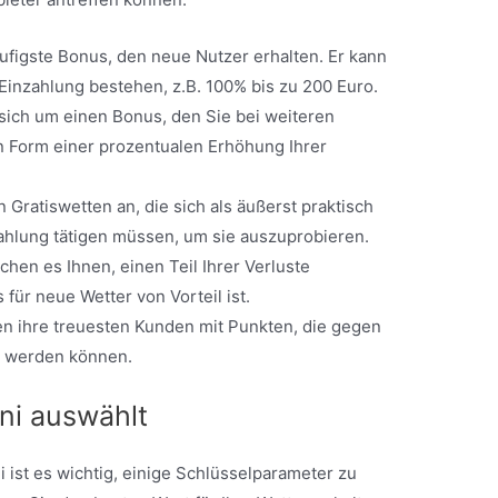
äufigste Bonus, den neue Nutzer erhalten. Er kann
Einzahlung bestehen, z.B. 100% bis zu 200 Euro.
sich um einen Bonus, den Sie bei weiteren
in Form einer prozentualen Erhöhung Ihrer
 Gratiswetten an, die sich als äußerst praktisch
ahlung tätigen müssen, um sie auszuprobieren.
hen es Ihnen, einen Teil Ihrer Verluste
r neue Wetter von Vorteil ist.
n ihre treuesten Kunden mit Punkten, die gegen
t werden können.
ni auswählt
 ist es wichtig, einige Schlüsselparameter zu