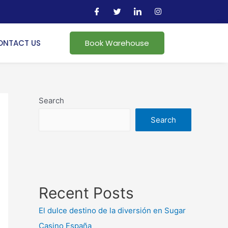
ONTACT US
Book Warehouse
Search
Search
Recent Posts
El dulce destino de la diversión en Sugar
Casino España