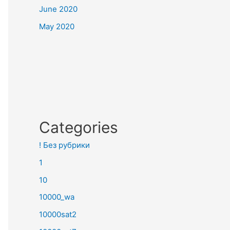
June 2020
May 2020
Categories
! Без рубрики
1
10
10000_wa
10000sat2