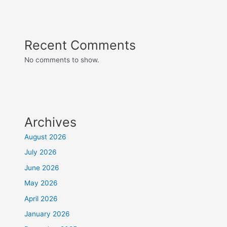
Recent Comments
No comments to show.
Archives
August 2026
July 2026
June 2026
May 2026
April 2026
January 2026