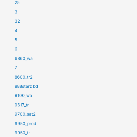
25
3
32
4
5
6
6860_wa
7
8600_tr2
888starz bd
9100_wa
9617_tr
9700_sat2
9950_prod
9950_tr