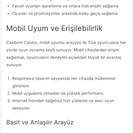
Favori oyunları işaretleme ve onlara hızlı erişim sağlama
Oyunlar ve promosyonlar arasında kolay geçiş sağlama
Mobil Uyum ve Erişilebilirlik
Casibom Casino, mobil uyumlu arayüzü ile Türk oyunculara her
yerde oyun oynama keyfi sunuyor. Mobil cihazlardan erişim
sağlamak, oyuncuların deneyimi açısından büyük bir avantaj
sunuyor.
Responsive tasarım sayesinde her cihazda mükemmel
görünüm
Mobil uygulama olmadan da yüksek performans
İnternet hızından bağımsız hızlı yükleme ve akıcı oyun
deneyimi
Basit ve Anlaşılır Arayüz