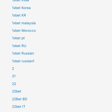
1xbet india
1xbet Korea
1xbet KR
1xbet malaysia
1xbet Morocco
1xbet pt
1xbet RU
1xbet Russian
1xbet russian1
2
21
22
22bet
22Bet BD
22bet IT