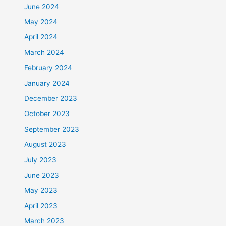
June 2024
May 2024
April 2024
March 2024
February 2024
January 2024
December 2023
October 2023
September 2023
August 2023
July 2023
June 2023
May 2023
April 2023
March 2023