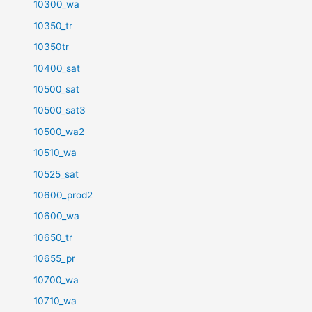
10300_wa
10350_tr
10350tr
10400_sat
10500_sat
10500_sat3
10500_wa2
10510_wa
10525_sat
10600_prod2
10600_wa
10650_tr
10655_pr
10700_wa
10710_wa