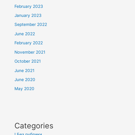
February 2023
January 2023
September 2022
June 2022
February 2022
November 2021
October 2021
June 2021
June 2020
May 2020
Categories
! Без рубрики