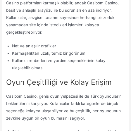
Casino platformları karmaşık olabilir, ancak Casibom Casino,
basit ve anlaşılır arayüzü ile bu sorunları en aza indiriyor.
Kullanıcılar, sezgisel tasarım sayesinde herhangi bir zorluk
yaşamadan site içinde istedikleri işlemleri kolayca
gerçekleştirebiliyor.
Net ve anlaşılır grafikler
Karmaşıklıktan uzak, temiz bir görünüm
Kullanıcı rehberleri ve yardım seçeneklerinin kolay
ulaşılabilir olması
Oyun Çeşitliliği ve Kolay Erişim
Casibom Casino, geniş oyun yelpazesi ile de Türk oyuncuların
beklentilerini karşılıyor. Kullanıcılar farklı kategorilerde birçok
seçeneğe kolayca ulaşabiliyor ve bu çeşitlilik, her oyuncunun
zevkine uygun bir oyun bulmasını sağlıyor.