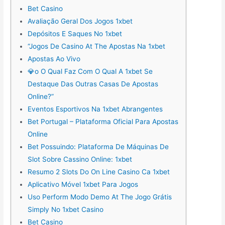
Bet Casino
Avaliação Geral Dos Jogos 1xbet
Depósitos E Saques No 1xbet
“Jogos De Casino At The Apostas Na 1xbet
Apostas Ao Vivo
💎o O Qual Faz Com O Qual A 1xbet Se
Destaque Das Outras Casas De Apostas
Online?”
Eventos Esportivos Na 1xbet Abrangentes
Bet Portugal – Plataforma Oficial Para Apostas
Online
Bet Possuindo: Plataforma De Máquinas De
Slot Sobre Cassino Online: 1xbet
Resumo 2 Slots Do On Line Casino Ca 1xbet
Aplicativo Móvel 1xbet Para Jogos
Uso Perform Modo Demo At The Jogo Grátis
Simply No 1xbet Casino
Bet Casino