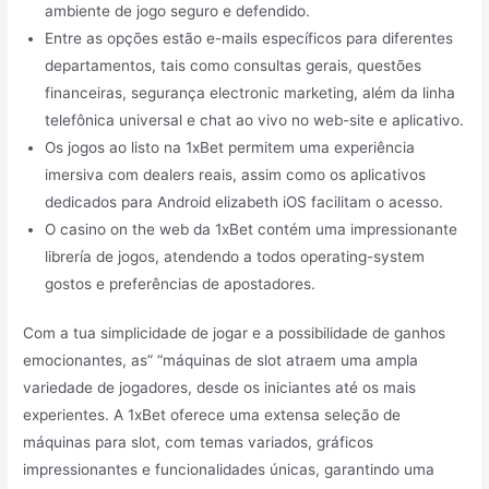
ambiente de jogo seguro e defendido.
Entre as opções estão e-mails específicos para diferentes
departamentos, tais como consultas gerais, questões
financeiras, segurança electronic marketing, além da linha
telefônica universal e chat ao vivo no web-site e aplicativo.
Os jogos ao listo na 1xBet permitem uma experiência
imersiva com dealers reais, assim como os aplicativos
dedicados para Android elizabeth iOS facilitam o acesso.
O casino on the web da 1xBet contém uma impressionante
librería de jogos, atendendo a todos operating-system
gostos e preferências de apostadores.
Com a tua simplicidade de jogar e a possibilidade de ganhos
emocionantes, as” “máquinas de slot atraem uma ampla
variedade de jogadores, desde os iniciantes até os mais
experientes. A 1xBet oferece uma extensa seleção de
máquinas para slot, com temas variados, gráficos
impressionantes e funcionalidades únicas, garantindo uma