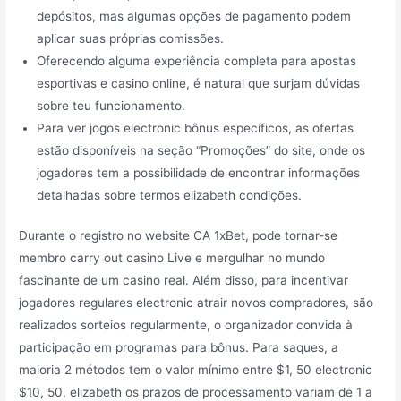
depósitos, mas algumas opções de pagamento podem
aplicar suas próprias comissões.
Oferecendo alguma experiência completa para apostas
esportivas e casino online, é natural que surjam dúvidas
sobre teu funcionamento.
Para ver jogos electronic bônus específicos, as ofertas
estão disponíveis na seção “Promoções” do site, onde os
jogadores tem a possibilidade de encontrar informações
detalhadas sobre termos elizabeth condições.
Durante o registro no website CA 1xBet, pode tornar-se
membro carry out casino Live e mergulhar no mundo
fascinante de um casino real. Além disso, para incentivar
jogadores regulares electronic atrair novos compradores, são
realizados sorteios regularmente, o organizador convida à
participação em programas para bônus. Para saques, a
maioria 2 métodos tem o valor mínimo entre $1, 50 electronic
$10, 50, elizabeth os prazos de processamento variam de 1 a