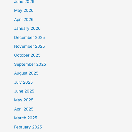
June 2026
May 2026
April 2026
January 2026
December 2025
November 2025
October 2025
September 2025
August 2025
July 2025
June 2025
May 2025
April 2025
March 2025
February 2025