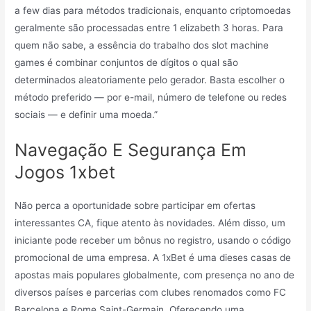
a few dias para métodos tradicionais, enquanto criptomoedas
geralmente são processadas entre 1 elizabeth 3 horas. Para
quem não sabe, a essência do trabalho dos slot machine
games é combinar conjuntos de dígitos o qual são
determinados aleatoriamente pelo gerador. Basta escolher o
método preferido — por e-mail, número de telefone ou redes
sociais — e definir uma moeda.”
Navegação E Segurança Em
Jogos 1xbet
Não perca a oportunidade sobre participar em ofertas
interessantes CA, fique atento às novidades. Além disso, um
iniciante pode receber um bônus no registro, usando o código
promocional de uma empresa. A 1xBet é uma dieses casas de
apostas mais populares globalmente, com presença no ano de
diversos países e parcerias com clubes renomados como FC
Barcelona e Rome Saint-Germain. Oferecendo uma