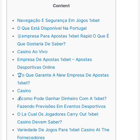
Content
Navegação E Segurança Em Jogos 1xbet
O Que Está Disponível Na Portugal
🥇empresa Para Apostas 1xbet Rapid O Que É
Que Gostaria De Saber?
Casino Ao Vivo
Empresa De Apostas 1xbet – Apostas
Desportivas Online
🏆o Que Garante A New Empresa De Apostas
1xbet?
Casino
💰como Pode Ganhar Dinheiro Com A 1xbet?
Fazendo Previsões Em Eventos Desportivos
O La Cual Os Jogadores Carry Out 1xbet
Casino Devem Saber?
Variedade De Jogos Para 1xbet Casino At The
Fornecedores