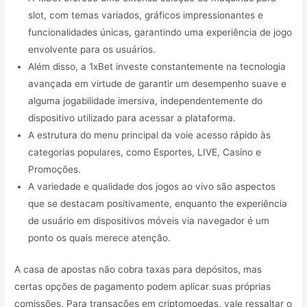
slot, com temas variados, gráficos impressionantes e
funcionalidades únicas, garantindo uma experiência de jogo
envolvente para os usuários.
Além disso, a 1xBet investe constantemente na tecnologia
avançada em virtude de garantir um desempenho suave e
alguma jogabilidade imersiva, independentemente do
dispositivo utilizado para acessar a plataforma.
A estrutura do menu principal da voie acesso rápido às
categorias populares, como Esportes, LIVE, Casino e
Promoções.
A variedade e qualidade dos jogos ao vivo são aspectos
que se destacam positivamente, enquanto the experiência
de usuário em dispositivos móveis via navegador é um
ponto os quais merece atenção.
A casa de apostas não cobra taxas para depósitos, mas
certas opções de pagamento podem aplicar suas próprias
comissões. Para transações em criptomoedas, vale ressaltar o