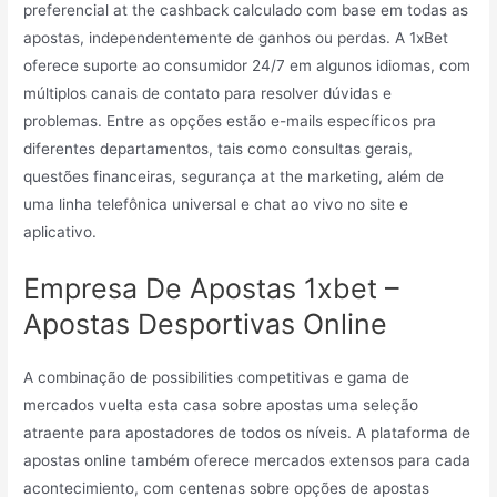
preferencial at the cashback calculado com base em todas as
apostas, independentemente de ganhos ou perdas. A 1xBet
oferece suporte ao consumidor 24/7 em algunos idiomas, com
múltiplos canais de contato para resolver dúvidas e
problemas. Entre as opções estão e-mails específicos pra
diferentes departamentos, tais como consultas gerais,
questões financeiras, segurança at the marketing, além de
uma linha telefônica universal e chat ao vivo no site e
aplicativo.
Empresa De Apostas 1xbet –
Apostas Desportivas Online
A combinação de possibilities competitivas e gama de
mercados vuelta esta casa sobre apostas uma seleção
atraente para apostadores de todos os níveis. A plataforma de
apostas online também oferece mercados extensos para cada
acontecimiento, com centenas sobre opções de apostas