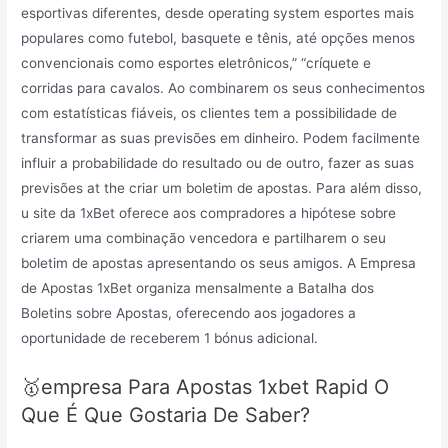
esportivas diferentes, desde operating system esportes mais
populares como futebol, basquete e tênis, até opções menos
convencionais como esportes eletrônicos,” “críquete e
corridas para cavalos. Ao combinarem os seus conhecimentos
com estatísticas fiáveis, os clientes tem a possibilidade de
transformar as suas previsões em dinheiro. Podem facilmente
influir a probabilidade do resultado ou de outro, fazer as suas
previsões at the criar um boletim de apostas. Para além disso,
u site da 1xBet oferece aos compradores a hipótese sobre
criarem uma combinação vencedora e partilharem o seu
boletim de apostas apresentando os seus amigos. A Empresa
de Apostas 1xBet organiza mensalmente a Batalha dos
Boletins sobre Apostas, oferecendo aos jogadores a
oportunidade de receberem 1 bónus adicional.
🥇empresa Para Apostas 1xbet Rapid O
Que É Que Gostaria De Saber?