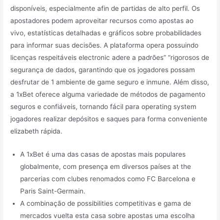
disponíveis, especialmente afin de partidas de alto perfil. Os
apostadores podem aproveitar recursos como apostas ao
vivo, estatísticas detalhadas e gráficos sobre probabilidades
para informar suas decisões. A plataforma opera possuindo
licenças respeitáveis electronic adere a padrões” “rigorosos de
segurança de dados, garantindo que os jogadores possam
desfrutar de 1 ambiente de game seguro e inmune. Além disso,
a 1xBet oferece alguma variedade de métodos de pagamento
seguros e confiáveis, tornando fácil para operating system
jogadores realizar depósitos e saques para forma conveniente
elizabeth rápida.
A 1xBet é uma das casas de apostas mais populares
globalmente, com presença em diversos países at the
parcerias com clubes renomados como FC Barcelona e
Paris Saint-Germain.
A combinação de possibilities competitivas e gama de
mercados vuelta esta casa sobre apostas uma escolha