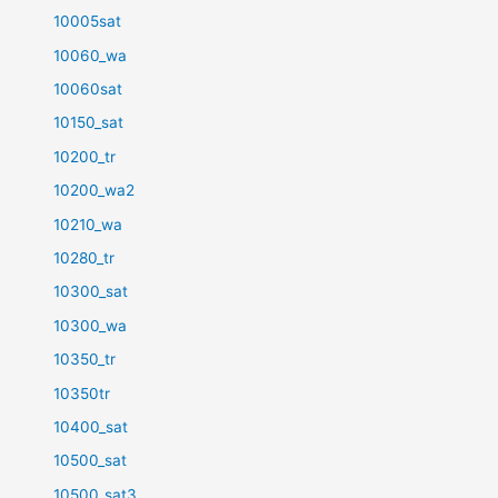
10005sat
10060_wa
10060sat
10150_sat
10200_tr
10200_wa2
10210_wa
10280_tr
10300_sat
10300_wa
10350_tr
10350tr
10400_sat
10500_sat
10500_sat3