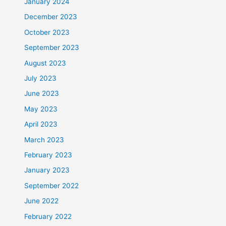
January 2024
December 2023
October 2023
September 2023
August 2023
July 2023
June 2023
May 2023
April 2023
March 2023
February 2023
January 2023
September 2022
June 2022
February 2022