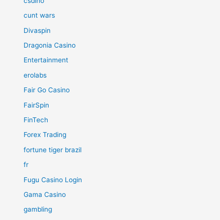
csdino
cunt wars
Divaspin
Dragonia Casino
Entertainment
erolabs
Fair Go Casino
FairSpin
FinTech
Forex Trading
fortune tiger brazil
fr
Fugu Casino Login
Gama Casino
gambling