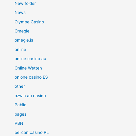
New folder
News
Olympe Casino
Omegle
omegle.is
online
online casino au
Online Wetten
onlone casino ES
other
ozwin au casino
Pablic
pages
PBN
pelican casino PL