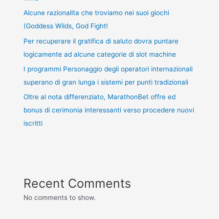
Alcune razionalita che troviamo nei suoi giochi
(Goddess Wilds, God Fight!
Per recuperare il gratifica di saluto dovra puntare
logicamente ad alcune categorie di slot machine
I programmi Personaggio degli operatori internazionali
superano di gran lunga i sistemi per punti tradizionali
Oltre al nota differenziato, MarathonBet offre ed
bonus di cerimonia interessanti verso procedere nuovi
iscritti
Recent Comments
No comments to show.