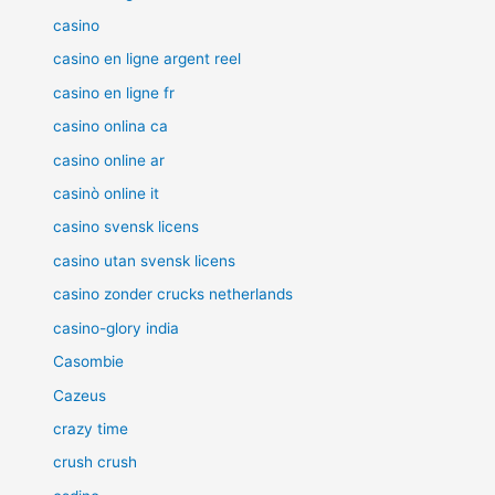
casino
casino en ligne argent reel
casino en ligne fr
casino onlina ca
casino online ar
casinò online it
casino svensk licens
casino utan svensk licens
casino zonder crucks netherlands
casino-glory india
Casombie
Cazeus
crazy time
crush crush