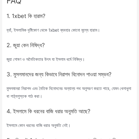
FAQ
1. 1xbet কি হারাম?
হ্যাঁ, ইসলামিক দৃষ্টিকোণ থেকে 1xbet ব্যবহার কোনো মূল্যে হারাম।
2. জুয়া কেন নিষিদ্ধ?
জুয়া শোষণ ও অনৈতিকতার উৎস যা ইসলাম ধর্মে নিষিদ্ধ।
3. মুসলমানদের জন্য কিভাবে নিরাপদ বিনোদন পাওয়া সম্ভব?
মুসলমানরা নিরাপদ এবং নৈতিক বিনোদনের অন্যান্য পথ অনুসরণ করতে পারে, যেমন খেলাধুলা
বা পাঠ্যপুস্তক পাঠ করা।
4. ইসলামে কি ধরনের বাজি ধরার অনুমতি আছে?
ইসলামে কোন ধরনের বাজি ধরার অনুমতি নেই।