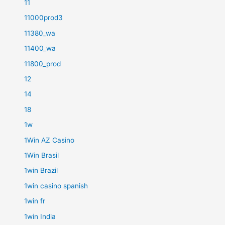
11
11000prod3
11380_wa
11400_wa
11800_prod
12
14
18
1w
1Win AZ Casino
1Win Brasil
1win Brazil
1win casino spanish
1win fr
1win India