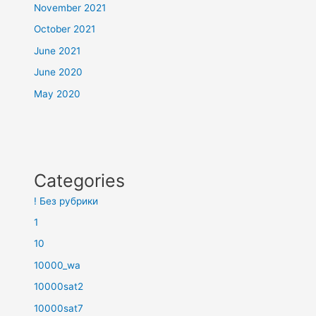
November 2021
October 2021
June 2021
June 2020
May 2020
Categories
! Без рубрики
1
10
10000_wa
10000sat2
10000sat7