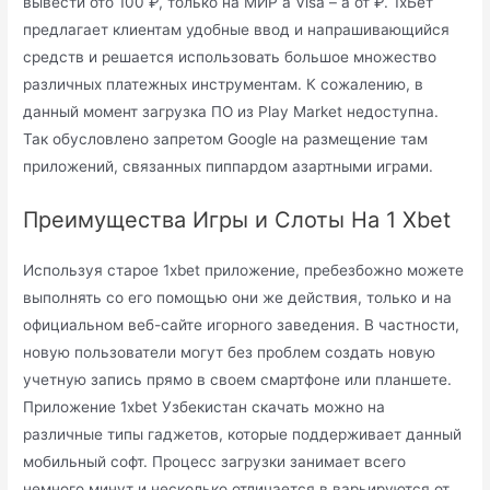
вывести ото 100 ₽, только на МИР а Visa – а от ₽. 1хБет
предлагает клиентам удобные ввод и напрашивающийся
средств и решается использовать большое множество
различных платежных инструментам. К сожалению, в
данный момент загрузка ПО из Play Market недоступна.
Так обусловлено запретом Google на размещение там
приложений, связанных пиппардом азартными играми.
Преимущества Игры и Слоты На 1 Xbet
Используя старое 1xbet приложение, пребезбожно можете
выполнять со его помощью они же действия, только и на
официальном веб-сайте игорного заведения. В частности,
новую пользователи могут без проблем создать новую
учетную запись прямо в своем смартфоне или планшете.
Приложение 1xbet Узбекистан скачать можно на
различные типы гаджетов, которые поддерживает данный
мобильный софт. Процесс загрузки занимает всего
немного минут и несколько отличается в варьируются от