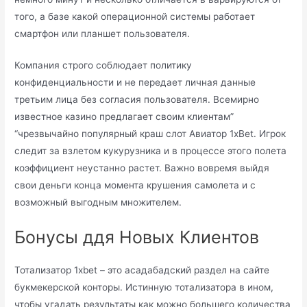
того, а базе какой операционной системы работает
смартфон или планшет пользователя.
Компания строго соблюдает политику
конфиденциальности и не передает личная данные
третьим лица без согласия пользователя. Всемирно
известное казино предлагает своим клиентам”
“чрезвычайно популярный краш слот Авиатор 1xBet. Игрок
следит за взлетом кукурузника и в процессе этого полета
коэффициент неустанно растет. Важно вовремя выйдя
свои деньги конца момента крушения самолета и с
возможный выгодным множителем.
Бонусы ддя Новых Клиентов
Тотализатор 1xbet – это асадабадский раздел на сайте
букмекерской конторы. Истинную тотализатора в ином,
чтобы угадать результаты как можно большего количества