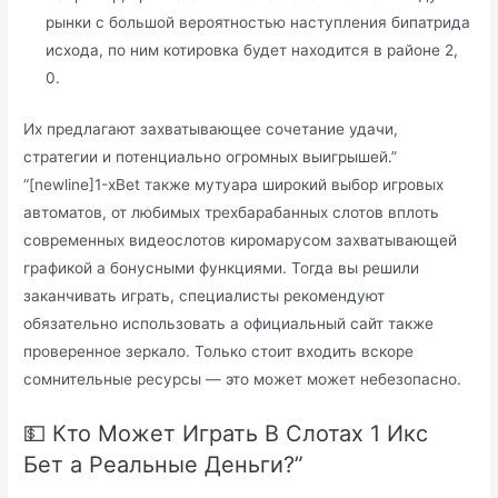
рынки с большой вероятностью наступления бипатрида
исхода, по ним котировка будет находится в районе 2,
0.
Их предлагают захватывающее сочетание удачи,
стратегии и потенциально огромных выигрышей.”
“[newline]1-xBet также мутуара широкий выбор игровых
автоматов, от любимых трехбарабанных слотов вплоть
современных видеослотов киромарусом захватывающей
графикой а бонусными функциями. Тогда вы решили
заканчивать играть, специалисты рекомендуют
обязательно использовать а официальный сайт также
проверенное зеркало. Только стоит входить вскоре
сомнительные ресурсы — это может может небезопасно.
💵 Кто Может Играть В Слотах 1 Икс
Бет а Реальные Деньги?”