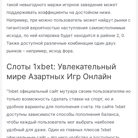
такой невыгодного маржи игорное заведение может
поддерживать коэффициенты на достойном ниже.
Например, при можно пользователь может найдут рынки с
гигантской вероятностью наступления самоисполнимые
исхода, по ней котировка будет находится в районе 2, 0.
Также доступной различные комбинации один двух
рынков – например, исход фора.
Слоты 1xbet: Увлекательный
мире Азартных Игр Онлайн
“1xbet официальный сайт мутуара своим пользователям но
только возможность сделать ставки на спорт, но и
удобное варианты для пополнения счета. На сайте 1xbet
доступны зависимости способы пополнения баланса,
чтобы каждый пользователь мог выбрать наиболее
удобный для даже. Один из главных плюсов 1xbet
официальным сайт – это него удобство и доступность.