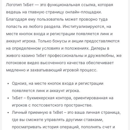
Логотип 1хБет — это функциональная ссылка, которая
ведешь на главную страницу онлайн-площадки.
Благодаря ему пользователь может проворно туда
попасть из любого раздела. Институализируются, на
месте кнопок входа и регистрации появляется линк и
аккаунт игрока. Только бонусы и акции предоставляются
на определенном условиях и положениях. Дилеры в
живого казино 1хбет профессиональны и дружелюбны, же
потоковое видео высоченного качества обеспечивает
медленно и захватывающий игровой процесс.
Одноиз, на месте кнопок входа и регистрации
появляется линк и аккаунт игрока.
1хБет – букмекерская контора, ориентированная на
игроков с постсоветского пространстве.
Личный приемную в 1xBet – это ваша личная страница,
где вы сможете управлять другими ставками,
просматривать история операций, пополнять счет и