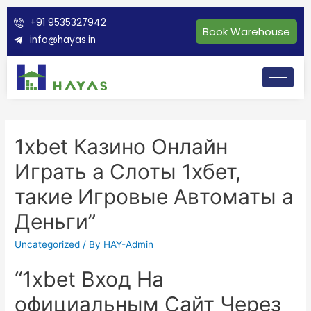
+91 9535327942
Book Warehouse
info@hayas.in
1xbet Казино Онлайн
Играть а Слоты 1хбет,
такие Игровые Автоматы а
Деньги”
Uncategorized
/ By
HAY-Admin
“1xbet Вход На
официальным Сайт Через