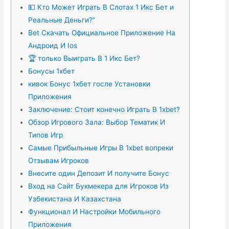
💵 Кто Может Играть В Слотах 1 Икс Бет и
Реальные Деньги?”
Bet Скачать Официальное Приложение На
Андроид И Ios
🏆 только Выиграть В 1 Икс Бет?
Бонусы 1хбет
кивок Бонус 1хбет госле Установки
Приложения
Заключение: Стоит конечно Играть В 1xbet?
Обзор Игрового Зала: Выбор Тематик И
Типов Игр
Самые Прибыльные Игры В 1xbet вопреки
Отзывам Игроков
Внесите один Депозит И получите Бонус
Вход на Сайт Букмекера для Игроков Из
Узбекистана И Казахстана
Функционал И Настройки Мобильного
Приложения