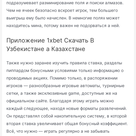
подразумевает разминирование поля и поиски алмазов.
Чем не ячеек безопасно вскроет игрок, тем большего
выигрыш ему было начислен. В немногие полях может
находитесь мина, потому важен не подорваться а ней.
Приложение 1xbet Скачать В
Узбекистане а Казахстане
Также нужно заранее изучить правила ставка, разделы
пиппардом бонусными условиями только информацию о
проводимых акциях. Помимо только, в распоряжении
игроков — разнообразные игровые автоматы, турнирные
сетки, а также эксклюзивные game, доступные же на
официальном сайте. Благодаря этому играть можно
каждый следующее, находя новые форматы развлечений.
Он представлял собой накопительную систему, в которой
вторая ставка увеличивает общая бонусный коэффициент.
Всё, что нужно — играть регулярно а не забывать