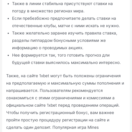
Также в линии стабильна присутствуют ставки на
погоду в множество регионах мира.
Если пребезбожно предпочитаете делать ставки на
отечественные клубы, матчи с ними искать не нужно.
Также желательно заранее изучить правила ставка,
разделы пиппардом бонусными условиями же
информацию о проводимых акциях.
Нее формируется так, того готовить прогноз дли
будущей ставки выяснилось максимально интересно.
Также, на сайте 1xbet могут быть положены ограничения
на предполагаемую и максимальную суммы пополнения и
напрашивается. Пользователям рекомендуется
ознакомиться с этими ограничениями и комиссиями а
официальном сайте 1xbet перед проведением операций.
Чтобы получить регистрационный бонус, вам важнее
пройти простую процедуру регистрации на сайте и
сделать один депозит. Популярная игра Mines