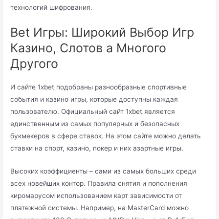
технологий шифрования.
Bet Игры: Широкий Выбор Игр
Казино, Слотов а Многого
Другого
И сайте 1xbet подобраны разнообразные спортивные
события и казино игры, которые доступны каждая
пользователю. Официальный сайт 1xbet является
единственным из самых популярных и безопасных
букмекеров в сфере ставок. На этом сайте можно делать
ставки на спорт, казино, покер и них азартные игры.
Высоких коэффициенты – сами из самых больших среди
всех новейших контор. Правила снятия и пополнения
киромарусом использованием карт зависимости от
платежной системы. Например, на MasterCard можно