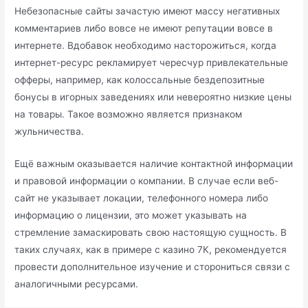
Небезопасные сайты зачастую имеют массу негативных
комментариев либо вовсе не имеют репутации вовсе в
интернете. Вдобавок необходимо насторожиться, когда
интернет-ресурс рекламирует чересчур привлекательные
офферы, например, как колоссальные бездепозитные
бонусы в игорных заведениях или невероятно низкие цены
на товары. Такое возможно является признаком
жульничества.
Ещё важным оказывается наличие контактной информации
и правовой информации о компании. В случае если веб-
сайт не указывает локации, телефонного номера либо
информацию о лицензии, это может указывать на
стремление замаскировать свою настоящую сущность. В
таких случаях, как в примере с казино 7К, рекомендуется
провести дополнительное изучение и сторониться связи с
аналогичными ресурсами.