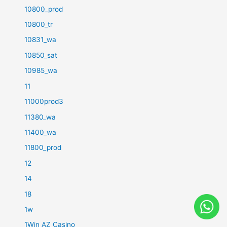
10800_prod
10800_tr
10831_wa
10850_sat
10985_wa
11
11000prod3
11380_wa
11400_wa
11800_prod
12
14
18
1w
1Win AZ Casino