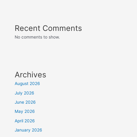
Recent Comments
No comments to show.
Archives
August 2026
July 2026
June 2026
May 2026
April 2026
January 2026