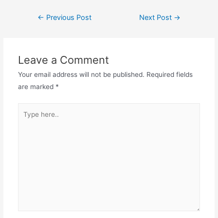
←
Previous Post
Next Post
→
Leave a Comment
Your email address will not be published.
Required fields
are marked
*