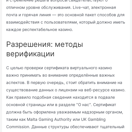
отличном уровне обслуживания. Live-чат, электронная
почта и горячая линия — это основной пакет способов для
взаимодействия с пользователями, который должно иметь
каждое респектабельное казино.
Разрешения: методы
верификации
С целью проверки сертификата виртуального казино
важно принимать во внимание определённые важных
аспектов. В первую очередь, стоит обратить внимание на
существование данных о лицензии на веб-ресурсе казино.
Как правило подобная сведения находится в подвале
основной страницы или в разделе "О нас". Сертификат
должна быть оформлена уважаемым надзорным органом,
таким как Malta Gaming Authority или UK Gambling
Commission. Данные структуры обеспечивают тщательный