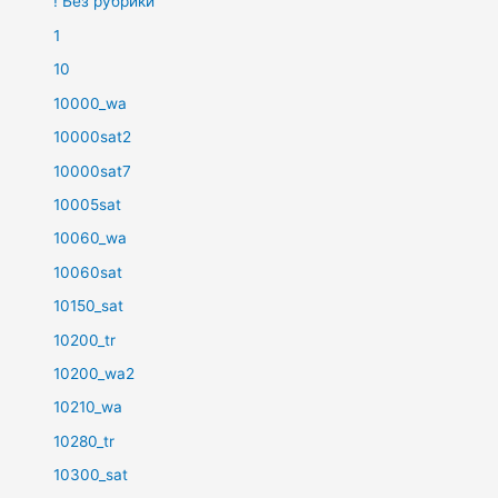
! Без рубрики
1
10
10000_wa
10000sat2
10000sat7
10005sat
10060_wa
10060sat
10150_sat
10200_tr
10200_wa2
10210_wa
10280_tr
10300_sat