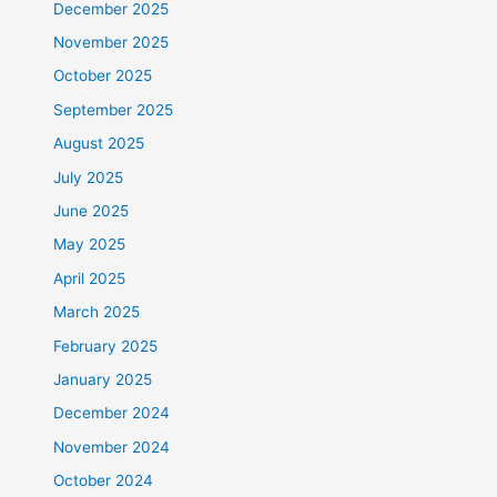
December 2025
November 2025
October 2025
September 2025
August 2025
July 2025
June 2025
May 2025
April 2025
March 2025
February 2025
January 2025
December 2024
November 2024
October 2024