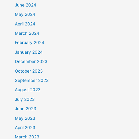
June 2024
May 2024
April 2024
March 2024
February 2024
January 2024
December 2023
October 2023
September 2023
August 2023
July 2023
June 2023
May 2023
April 2023
March 2023