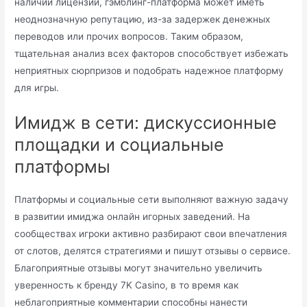
наличии лицензии, гэмблинг-платформа может иметь
неоднозначную репутацию, из-за задержек денежных
переводов или прочих вопросов. Таким образом,
тщательная анализ всех факторов способствует избежать
неприятных сюрпризов и подобрать надежное платформу
для игры.
Имидж в сети: дискуссионные
площадки и социальные
платформы
Платформы и социальные сети выполняют важную задачу
в развитии имиджа онлайн игорных заведений. На
сообществах игроки активно разбирают свои впечатления
от слотов, делятся стратегиями и пишут отзывы о сервисе.
Благоприятные отзывы могут значительно увеличить
уверенность к бренду 7K Casino, в то время как
неблагоприятные комментарии способны нанести