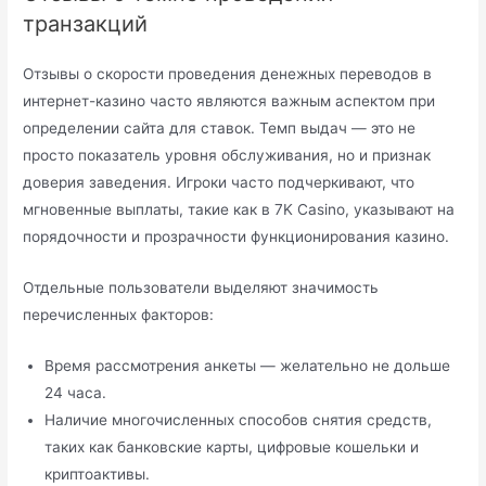
транзакций
Отзывы о скорости проведения денежных переводов в
интернет-казино часто являются важным аспектом при
определении сайта для ставок. Темп выдач — это не
просто показатель уровня обслуживания, но и признак
доверия заведения. Игроки часто подчеркивают, что
мгновенные выплаты, такие как в 7K Casino, указывают на
порядочности и прозрачности функционирования казино.
Отдельные пользователи выделяют значимость
перечисленных факторов:
Время рассмотрения анкеты — желательно не дольше
24 часа.
Наличие многочисленных способов снятия средств,
таких как банковские карты, цифровые кошельки и
криптоактивы.