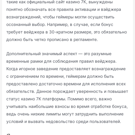
такие как официальный сайт казино 7К, вынуждены
понятно обозначать все правила активации и вэйджера
вознаграждений, чтобы геймеры могли осуществить
осознанный выбор. Например, в случае, если бонус
требует вейджера в 30-кратном размере, это обязательно
должно быть четко прописано в регламенте.
Дополнительный значимый аспект — это разумные
временные рамки для соблюдения правил вейджера.
Когда игорное заведение предоставляет вознаграждение
с ограничением по времени, геймерам должно быть
предоставлено достаточно времени для исполнения всех
обязательств. Данное порождает уверенность и повышает
статус казино 7К платформы. Помимо всего, важно
учитывать наибольшие взносы во время отработке бонуса,
ведь очень низкие лимиты могут затруднить выполнение
условий и вызвать недовольство среди пользователей.