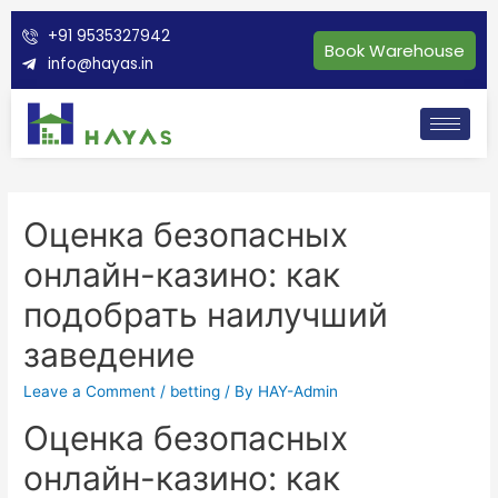
+91 9535327942
Book Warehouse
info@hayas.in
Оценка безопасных
онлайн-казино: как
подобрать наилучший
заведение
Leave a Comment
/
betting
/ By
HAY-Admin
Оценка безопасных
онлайн-казино: как